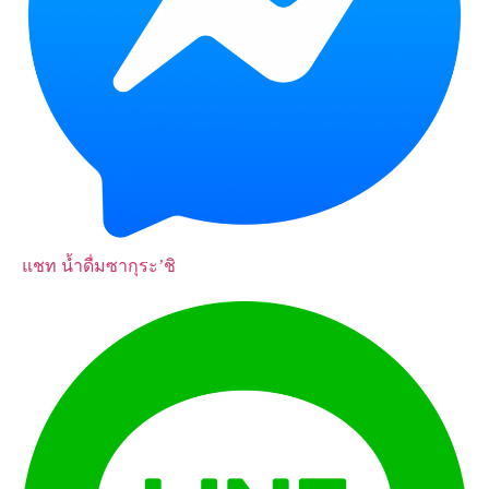
แชท
น้ำดื่มซากุระ’ชิ