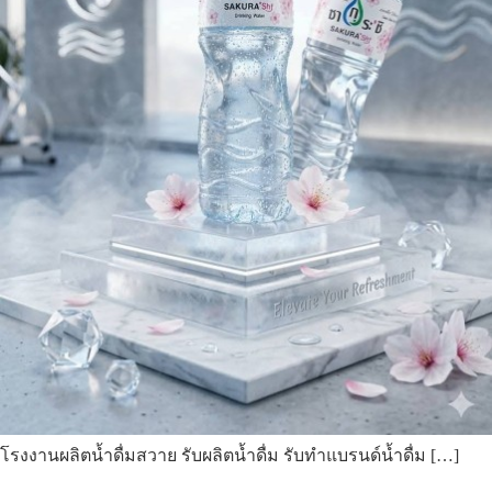
โรงงานผลิตน้ำดื่มสวาย รับผลิตน้ำดื่ม รับทำแบรนด์น้ำดื่ม […]