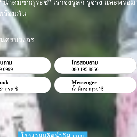
น้ำดื่มซากุระชิ” เราจึงรู้ลึก รู้จริง และพ
พร้อมกัน
งงานครบวงจร
อบถาม
โทรสอบถาม
9 0999
080 195 8856
book
Messenger
ซากุระ’ชิ
น้ำดื่มซากุระ’ชิ
โรงงานผลิตน้ำดื่ม.com