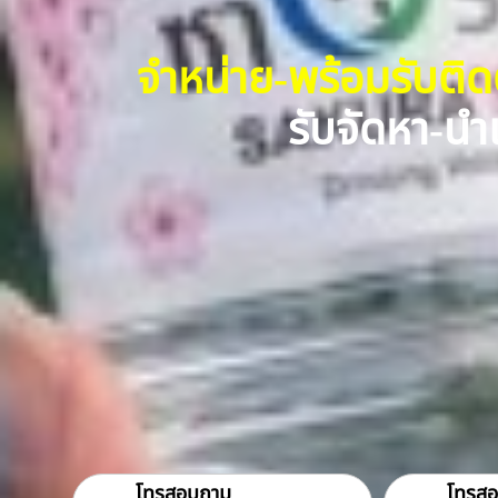
จำหน่าย-พร้อมรับติ
รับจัดหา-นำเ
โทรสอบถาม
โทรส