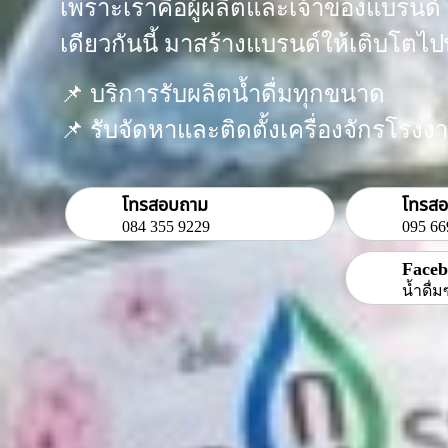
เพราะเราคือผู้ผลิตและเจ้าของแบรนด์ “
เดียวกันนี้ มาสร้างแบรนด์ให้เติบโตไป
​📌 บริการรับผลิตน้ำดื่มทุกขนาด
📌 รับจัดหาและติดตั้งเครื่องจักรโร
โทรสอบถาม
โทรส
084 355 9229
095 66
Face
น้ำดื่ม