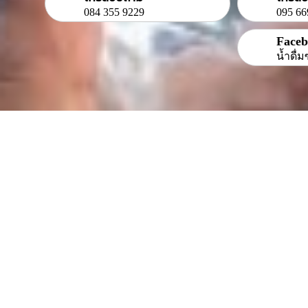
084 355 9229
095 66
Face
น้ำดื่ม