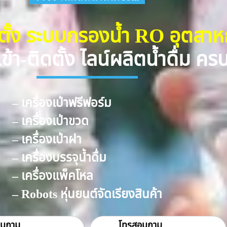
ดตั้ง ระบบกรองน้ำ RO อุตสา
ข้า-ติดตั้ง ไลน์ผลิตน้ำดื่ม ค
– เครื่องเป่าฟรีฟอร์ม
– เครื่องเป่าขวด
– เครื่องเป่าฝา
– เครื่องบรรจุน้ำดื่ม
– เครื่องแพ็คโหล
– Robots หุ่นยนต์จัดเรียงสินค้า
อบถาม
โทรสอบถาม