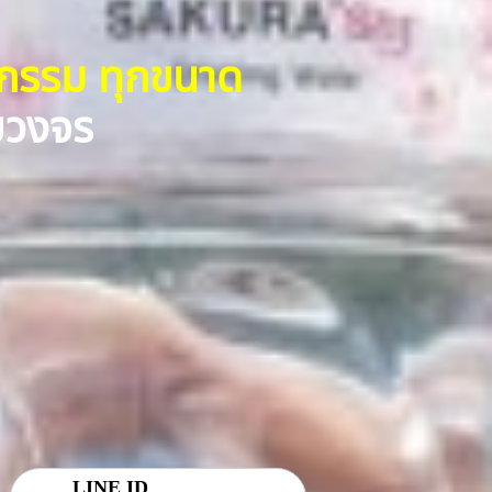
หกรรม ทุกขนาด
รบวงจร
LINE ID