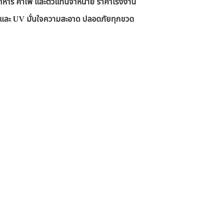
านอาหาร คาเฟ่ และตัวแทนจำหน่าย ราคาโรงงาน
RO และ UV มั่นใจความสะอาด ปลอดภัยทุกขวด