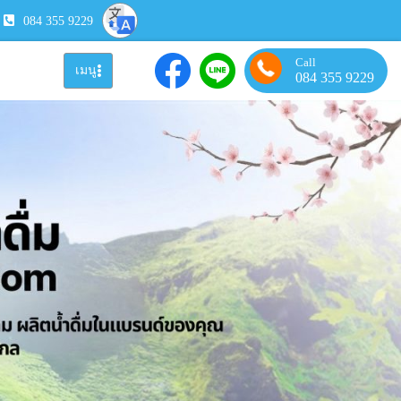
084 355 9229
Call
เมนู
084 355 9229