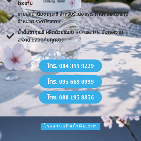
โรงงาน
ขายส่งน้ำดื่มซากุระชิ สำหรับร้านอาหาร คาเฟ่ และตัวแทน
จำหน่าย ราคาโรงงาน
น้ำดื่มซากุระชิ ผลิตด้วยระบบ RO และ UV มั่นใจความ
สะอาด ปลอดภัยทุกขวด
โทร. 084 355 9229
โทร. 095 669 0999
โทร. 080 195 8856
โรงงานผลิตน้ำดื่ม.com