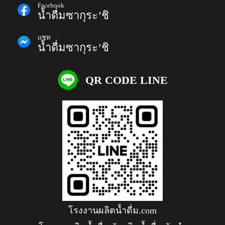
Facebook
น้ำดื่มซากุระ’ชิ
แชท
น้ำดื่มซากุระ’ชิ
QR CODE LINE
โรงงานผลิตน้ำดื่ม.com