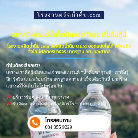
โรงงานผลิตน้ำดื่ม.com
อยากมีแบรนด์น้ำดื่มเป็นของตัวเอง เริ่มต้นที่นี่
โรงงานผลิตน้ำดื่ม.com รับผลิตน้ำดื่ม OEM ออกแบบโลโก้ พร้อมติด
ตั้งไลน์ผลิตครบวงจร มาตรฐาน อย. และสากล
ทำไมต้องเลือกเรา?
เพราะเราคือผู้ผลิตและเจ้าของแบรนด์ “น้ำดื่มซากุระชิ” เราจึงรู้
ลึก รู้จริง และพร้อมนำมาตรฐานความสำเร็จเดียวกันนี้ มาสร้าง
แบรนด์ให้เติบโตไปพร้อมกัน
บริการรับผลิตน้ำดื่มทุกขนาด
รับจัดหาและติดตั้งเครื่องจักรโรงงานครบวงจร
โทรสอบถาม
084 355 9229