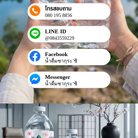
โทรสอบถาม
080 195 8856
LINE ID
@0843559229
Facebook
น้ำดื่มซากุระ’ชิ
Messenger
น้ำดื่มซากุระ’ชิ