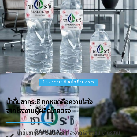
โรงงานผลิตน้ำดื่ม.com
น้ำดื่มซากุระชิ ทุกหยดคือความใส่ใจ
จากโรงงานผู้ผลิตโดยตรง
น้ำดื่มซากุระชิ (Sakurashi) สะอาด ใส สดชื่น มาตรฐาน