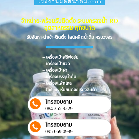
โรงงานผลิตน้ำดื่ม.com
จำหน่าย-พร้อมรับติดตั้ง ระบบกรองน้ำ RO
อุตสาหกรรม ทุกขนาด
รับจัดหา-นำเข้า-ติดตั้ง ไลน์ผลิตน้ำดื่ม ครบวงจร
– เครื่องเป่าฟรีฟอร์ม
– เครื่องเป่าขวด
– เครื่องเป่าฝา
– เครื่องบรรจุน้ำดื่ม
– เครื่องแพ็คโหล
– Robots หุ่นยนต์จัดเรียงสินค้า
โทรสอบถาม
084 355 9229
โทรสอบถาม
095 669 0999