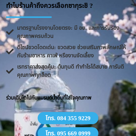
ทำไมร้านค้าถึงควรเลือกซากุระชิ ?
มาตรฐานโรงงานโดยตรง: มี อย. และการรับรอง
คุณภาพครบถ้วน
ดีไซน์ขวดโดดเด่น: ขวดสวย ช่วยเสริมภาพลักษณ์ให้
กับร้านอาหาร คาเฟ่ หรืองานจัดเลี้ยง
​เรทราคาส่งสุดคุ้ม: ต้นทุนดี ทำกำไรได้สบาย การันตี
คุณภาพทุกล็อต
​ร่วมเติบโตไปกับแบรนด์น้ำดื่มที่ใส่ใจคุณภาพ
โทร. 084 355 9229
โทร. 095 669 0999