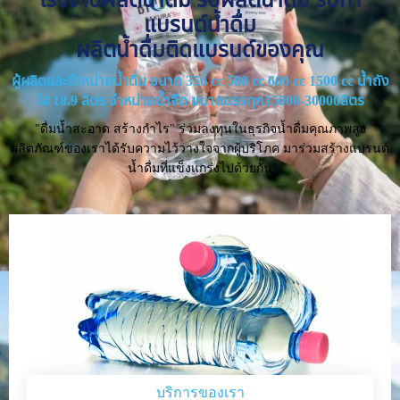
แบรนด์น้ำดื่ม
ผลิตน้ำดื่มติดแบรนด์ของคุณ
ผู้ผลิตและจำหน่ายน้ำดื่ม ขนาด 350 cc 500 cc 600 cc 1500 cc น้ำถัง
ใส 18.9 ลิตร จำหน่ายน้ำจืด ขนาดบรรทุก15000-30000ลิตร
"ดื่มน้ำสะอาด สร้างกำไร" ร่วมลงทุนในธุรกิจน้ำดื่มคุณภาพสูง
ผลิตภัณฑ์ของเราได้รับความไว้วางใจจากผู้บริโภค มาร่วมสร้างแบรนด์
น้ำดื่มที่แข็งแกร่งไปด้วยกัน
บริการของเรา