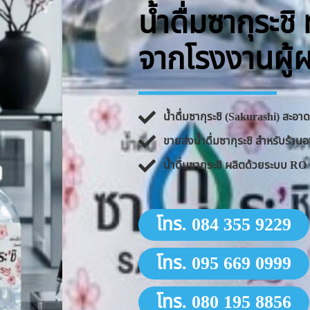
น้ำดื่มซากุระช
จากโรงงานผู้
น้ำดื่มซากุระชิ (Sakurashi) สะอ
ขายส่งน้ำดื่มซากุระชิ สำหรับร้
น้ำดื่มซากุระชิ ผลิตด้วยระบบ 
โทร. 084 355 9229
โทร. 095 669 0999
โทร. 080 195 8856