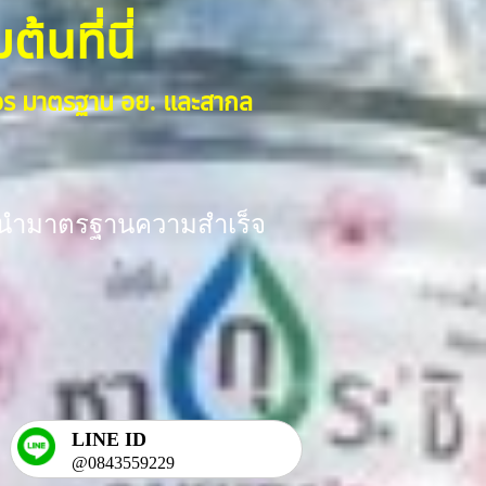
้นที่นี่
งจร มาตรฐาน อย. และสากล
ร้อมนำมาตรฐานความสำเร็จ
LINE ID
@0843559229