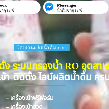
book
Messenger
ซากุระ’ชิ
น้ำดื่มซากุระ’ชิ
โรงงานผลิตน้ำดื่ม.com
ดตั้ง ระบบกรองน้ำ RO อุตสา
ข้า-ติดตั้ง ไลน์ผลิตน้ำดื่ม ค
– เครื่องเป่าฟรีฟอร์ม
– เครื่องเป่าขวด