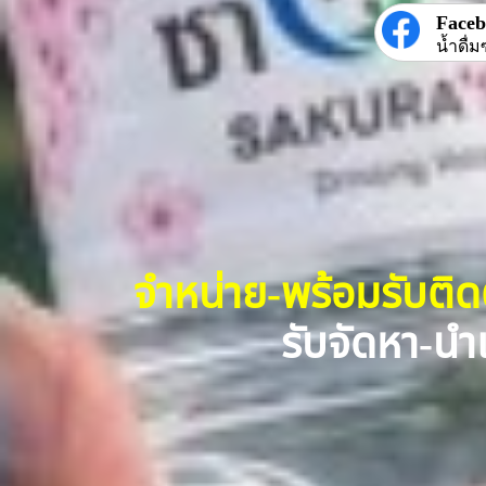
Face
น้ำดื่ม
จำหน่าย-พร้อมรับติ
รับจัดหา-นำเ