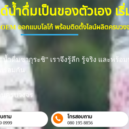
้ำดื่มเป็นของตัวเอง เริ่มต
ื่ม OEM ออกแบบโลโก้ พร้อมติดตั้งไลน์ผลิตครบว
น้ำดื่มซากุระชิ” เราจึงรู้ลึก รู้จริง และพ
พร้อมกัน
งงานครบวงจร
อบถาม
โทรสอบถาม
9 0999
080 195 8856