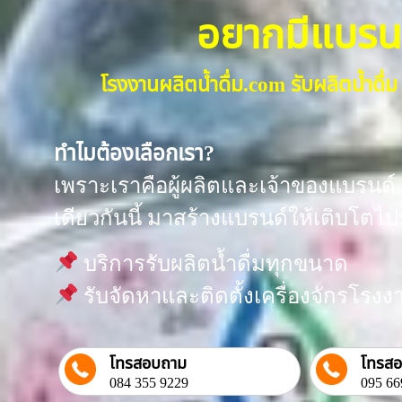
อยากมีแบรนด์น
โรงงานผลิตน้ำดื่ม.com รับผลิตน้ำด
ทำไมต้องเลือกเรา?
เพราะเราคือผู้ผลิตและเจ้าของแบรนด์ “
เดียวกันนี้ มาสร้างแบรนด์ให้เติบโตไป
บริการรับผลิตน้ำดื่มทุกขนาด
รับจัดหาและติดตั้งเครื่องจักรโร
โทรสอบถาม
โทรส
084 355 9229
095 66