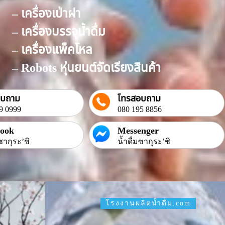
– เครื่องเป่าฝา
– เครื่องบรรจุน้ำดื่ม
– เครื่องแพ็คโหล
– Robots หุ่นยนต์จัดเรียงสินค้า
อบถาม
โทรสอบถาม
9 0999
080 195 8856
book
Messenger
ซากุระ’ชิ
น้ำดื่มซากุระ’ชิ
โรงงานผลิตน้ำดื่ม.com