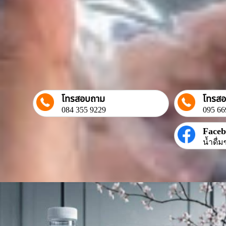
โทรสอบถาม
โทรส
084 355 9229
095 66
Face
น้ำดื่ม