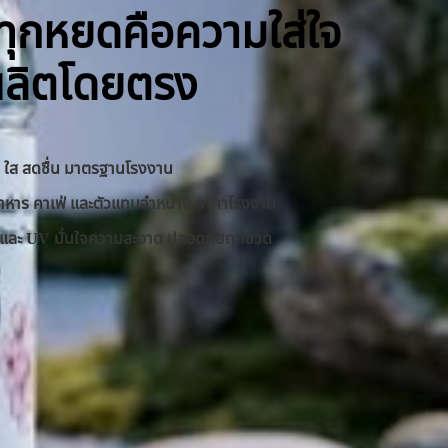
ิ ทุกหยดคือความใส่ใจ
ผลิตโดยตรง
าด ใส สดชื่น มาตรฐานโรงงาน
านอาหาร คาเฟ่ และตัวแทนจำหน่าย ราคาโรงงาน
RO และ UV มั่นใจความสะอาด ปลอดภัยทุกขวด