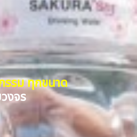
หกรรม ทุกขนาด
รบวงจร