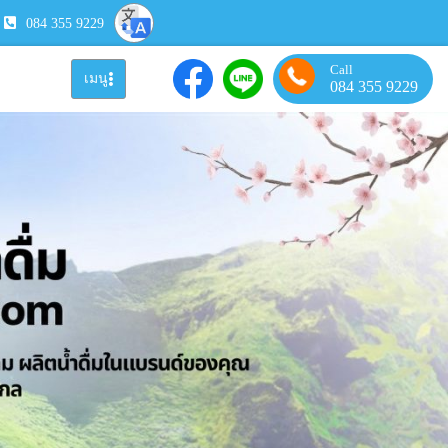
084 355 9229
Call
เมนู
084 355 9229