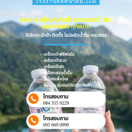
โรงงานผลิตน้ำดื่ม.com
จำหน่าย-พร้อมรับติดตั้ง ระบบกรองน้ำ RO
อุตสาหกรรม ทุกขนาด
รับจัดหา-นำเข้า-ติดตั้ง ไลน์ผลิตน้ำดื่ม ครบวงจร
– เครื่องเป่าฟรีฟอร์ม
– เครื่องเป่าขวด
– เครื่องเป่าฝา
– เครื่องบรรจุน้ำดื่ม
– เครื่องแพ็คโหล
– Robots หุ่นยนต์จัดเรียงสินค้า
โทรสอบถาม
084 355 9229
โทรสอบถาม
095 669 0999