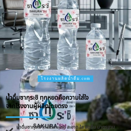
โรงงานผลิตน้ำดื่ม.com
น้ำดื่มซากุระชิ ทุกหยดคือความใส่ใจ
จากโรงงานผู้ผลิตโดยตรง
น้ำดื่มซากุระชิ (Sakurashi) สะอาด ใส สดชื่น มาตรฐาน