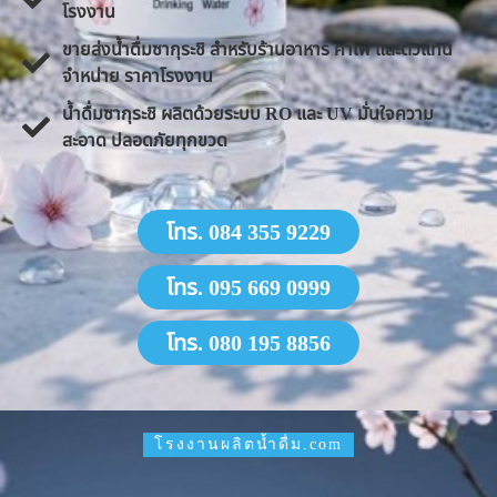
โรงงาน
ขายส่งน้ำดื่มซากุระชิ สำหรับร้านอาหาร คาเฟ่ และตัวแทน
จำหน่าย ราคาโรงงาน
น้ำดื่มซากุระชิ ผลิตด้วยระบบ RO และ UV มั่นใจความ
สะอาด ปลอดภัยทุกขวด
โทร. 084 355 9229
โทร. 095 669 0999
โทร. 080 195 8856
โรงงานผลิตน้ำดื่ม.com