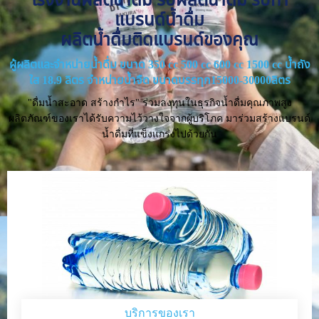
แบรนด์น้ำดื่ม
ผลิตน้ำดื่มติดแบรนด์ของคุณ
ผู้ผลิตและจำหน่ายน้ำดื่ม ขนาด 350 cc 500 cc 600 cc 1500 cc น้ำถัง
ใส 18.9 ลิตร จำหน่ายน้ำจืด ขนาดบรรทุก15000-30000ลิตร
"ดื่มน้ำสะอาด สร้างกำไร" ร่วมลงทุนในธุรกิจน้ำดื่มคุณภาพสูง
ผลิตภัณฑ์ของเราได้รับความไว้วางใจจากผู้บริโภค มาร่วมสร้างแบรนด์
น้ำดื่มที่แข็งแกร่งไปด้วยกัน
บริการของเรา