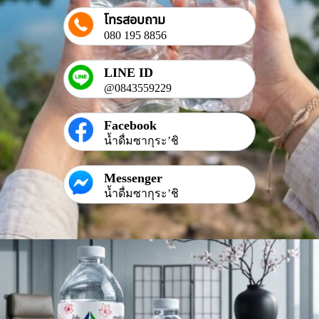
โทรสอบถาม
080 195 8856
LINE ID
@0843559229
Facebook
น้ำดื่มซากุระ’ชิ
Messenger
น้ำดื่มซากุระ’ชิ