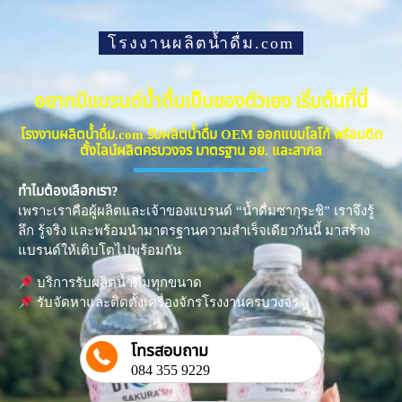
โรงงานผลิตน้ำดื่ม.com
อยากมีแบรนด์น้ำดื่มเป็นของตัวเอง เริ่มต้นที่นี่
โรงงานผลิตน้ำดื่ม.com รับผลิตน้ำดื่ม OEM ออกแบบโลโก้ พร้อมติด
ตั้งไลน์ผลิตครบวงจร มาตรฐาน อย. และสากล
ทำไมต้องเลือกเรา?
เพราะเราคือผู้ผลิตและเจ้าของแบรนด์ “น้ำดื่มซากุระชิ” เราจึงรู้
ลึก รู้จริง และพร้อมนำมาตรฐานความสำเร็จเดียวกันนี้ มาสร้าง
แบรนด์ให้เติบโตไปพร้อมกัน
บริการรับผลิตน้ำดื่มทุกขนาด
รับจัดหาและติดตั้งเครื่องจักรโรงงานครบวงจร
โทรสอบถาม
084 355 9229