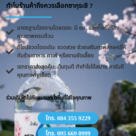
ทำไมร้านค้าถึงควรเลือกซากุระชิ ?
มาตรฐานโรงงานโดยตรง: มี อย. และการรับรอง
คุณภาพครบถ้วน
ดีไซน์ขวดโดดเด่น: ขวดสวย ช่วยเสริมภาพลักษณ์ให้
กับร้านอาหาร คาเฟ่ หรืองานจัดเลี้ยง
​เรทราคาส่งสุดคุ้ม: ต้นทุนดี ทำกำไรได้สบาย การันตี
คุณภาพทุกล็อต
​ร่วมเติบโตไปกับแบรนด์น้ำดื่มที่ใส่ใจคุณภาพ
โทร. 084 355 9229
โทร. 095 669 0999