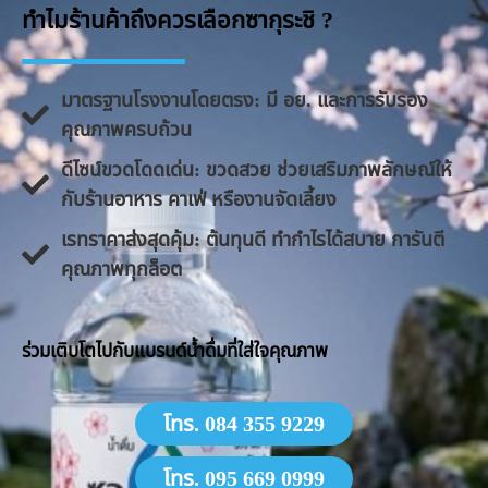
ทำไมร้านค้าถึงควรเลือกซากุระชิ ?
มาตรฐานโรงงานโดยตรง: มี อย. และการรับรอง
คุณภาพครบถ้วน
ดีไซน์ขวดโดดเด่น: ขวดสวย ช่วยเสริมภาพลักษณ์ให้
กับร้านอาหาร คาเฟ่ หรืองานจัดเลี้ยง
​เรทราคาส่งสุดคุ้ม: ต้นทุนดี ทำกำไรได้สบาย การันตี
คุณภาพทุกล็อต
​ร่วมเติบโตไปกับแบรนด์น้ำดื่มที่ใส่ใจคุณภาพ
โทร. 084 355 9229
โทร. 095 669 0999