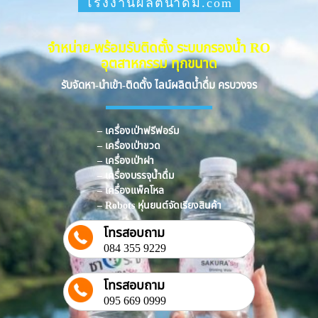
โรงงานผลิตน้ำดื่ม.com
จำหน่าย-พร้อมรับติดตั้ง ระบบกรองน้ำ RO
อุตสาหกรรม ทุกขนาด
รับจัดหา-นำเข้า-ติดตั้ง ไลน์ผลิตน้ำดื่ม ครบวงจร
– เครื่องเป่าฟรีฟอร์ม
– เครื่องเป่าขวด
– เครื่องเป่าฝา
– เครื่องบรรจุน้ำดื่ม
– เครื่องแพ็คโหล
– Robots หุ่นยนต์จัดเรียงสินค้า
โทรสอบถาม
084 355 9229
โทรสอบถาม
095 669 0999