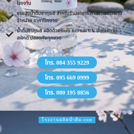
โรงงาน
ขายส่งน้ำดื่มซากุระชิ สำหรับร้านอาหาร คาเฟ่ และตัวแทน
จำหน่าย ราคาโรงงาน
น้ำดื่มซากุระชิ ผลิตด้วยระบบ RO และ UV มั่นใจความ
สะอาด ปลอดภัยทุกขวด
โทร. 084 355 9229
โทร. 095 669 0999
โทร. 080 195 8856
โรงงานผลิตน้ำดื่ม.com