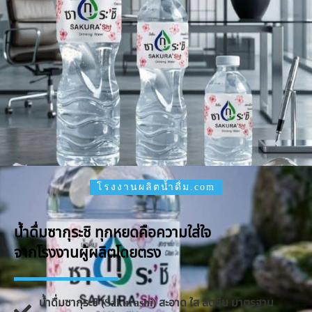
โรงงานผลิตน้ำดื่ม.com
น้ำดื่มซากุระชิ ทุกหยดคือความใส่ใจ
จากโรงงานผู้ผลิตโดยตรง
น้ำดื่มซากุระชิ (Sakurashi) สะอาด ใส สดชื่น มาตรฐาน