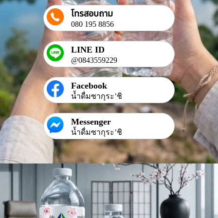
โทรสอบถาม
080 195 8856
LINE ID
@0843559229
Facebook
น้ำดื่มซากุระ’ชิ
Messenger
น้ำดื่มซากุระ’ชิ