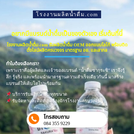
โรงงานผลิตน้ำดื่ม.com
อยากมีแบรนด์น้ำดื่มเป็นของตัวเอง เริ่มต้นที่นี่
โรงงานผลิตน้ำดื่ม.com รับผลิตน้ำดื่ม OEM ออกแบบโลโก้ พร้อมติด
ตั้งไลน์ผลิตครบวงจร มาตรฐาน อย. และสากล
ทำไมต้องเลือกเรา?
เพราะเราคือผู้ผลิตและเจ้าของแบรนด์ “น้ำดื่มซากุระชิ” เราจึงรู้
ลึก รู้จริง และพร้อมนำมาตรฐานความสำเร็จเดียวกันนี้ มาสร้าง
แบรนด์ให้เติบโตไปพร้อมกัน
บริการรับผลิตน้ำดื่มทุกขนาด
รับจัดหาและติดตั้งเครื่องจักรโรงงานครบวงจร
โทรสอบถาม
084 355 9229