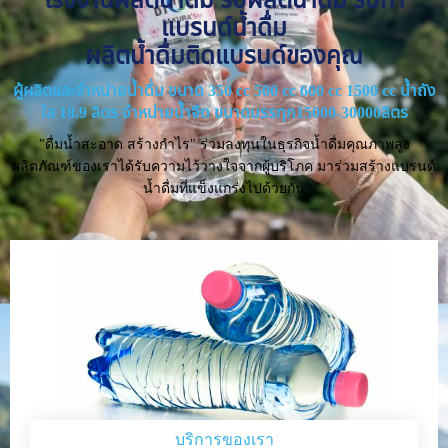
แบรนด์น้ำดื่ม
ผลิตน้ำดื่มติดแบรนด์ของคุณ
ผู้ผลิตและจำหน่ายน้ำดื่ม ขนาด 350 cc 500 cc 600 cc 1500 cc น้ำถัง
ใส 18.9 ลิตร จำหน่ายน้ำจืด ขนาดบรรทุก15000-30000ลิตร
"ดื่มน้ำสะอาด สร้างกำไร" ร่วมลงทุนในธุรกิจน้ำดื่มคุณภาพสูง
ผลิตภัณฑ์ของเราได้รับความไว้วางใจจากผู้บริโภค มาร่วมสร้างแบรนด์
น้ำดื่มที่แข็งแกร่งไปด้วยกัน
บริการของเรา