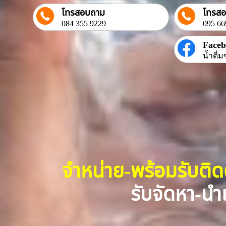
โทรสอบถาม
โทรส
084 355 9229
095 66
Face
น้ำดื่ม
จำหน่าย-พร้อมรับติ
รับจัดหา-นำเ