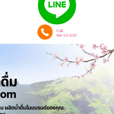
Call
084 355 9229