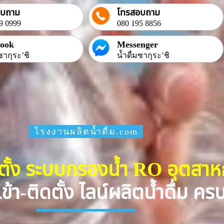
อบถาม
โทรสอบถาม
9 0999
080 195 8856
book
Messenger
ซากุระ’ชิ
น้ำดื่มซากุระ’ชิ
โรงงานผลิตน้ำดื่ม.com
ดตั้ง ระบบกรองน้ำ RO อุตสา
ข้า-ติดตั้ง ไลน์ผลิตน้ำดื่ม ค