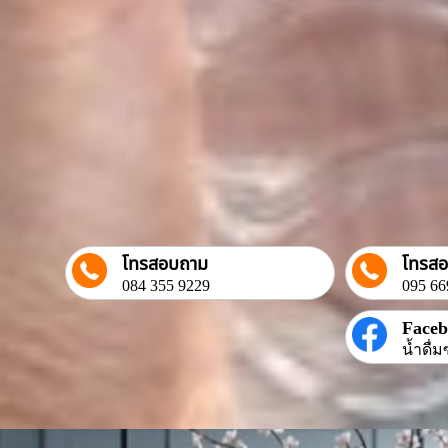
โทรสอบถาม
โทรส
084 355 9229
095 66
Face
น้ำดื่ม