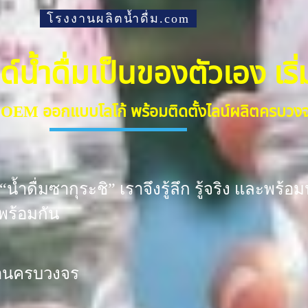
โรงงานผลิตน้ำดื่ม.com
้ำดื่มเป็นของตัวเอง เริ่มต
ื่ม OEM ออกแบบโลโก้ พร้อมติดตั้งไลน์ผลิตครบว
น้ำดื่มซากุระชิ” เราจึงรู้ลึก รู้จริง และพ
พร้อมกัน
งงานครบวงจร