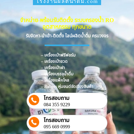
โรงงานผลิตน้ำดื่ม.com
จำหน่าย-พร้อมรับติดตั้ง ระบบกรองน้ำ RO
อุตสาหกรรม ทุกขนาด
รับจัดหา-นำเข้า-ติดตั้ง ไลน์ผลิตน้ำดื่ม ครบวงจร
– เครื่องเป่าฟรีฟอร์ม
– เครื่องเป่าขวด
– เครื่องเป่าฝา
– เครื่องบรรจุน้ำดื่ม
– เครื่องแพ็คโหล
– Robots หุ่นยนต์จัดเรียงสินค้า
โทรสอบถาม
084 355 9229
โทรสอบถาม
095 669 0999