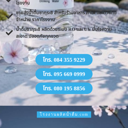
โรงงาน
ขายส่งน้ำดื่มซากุระชิ สำหรับร้านอาหาร คาเฟ่ และตัวแทน
จำหน่าย ราคาโรงงาน
น้ำดื่มซากุระชิ ผลิตด้วยระบบ RO และ UV มั่นใจความ
สะอาด ปลอดภัยทุกขวด
โทร. 084 355 9229
โทร. 095 669 0999
โทร. 080 195 8856
โรงงานผลิตน้ำดื่ม.com