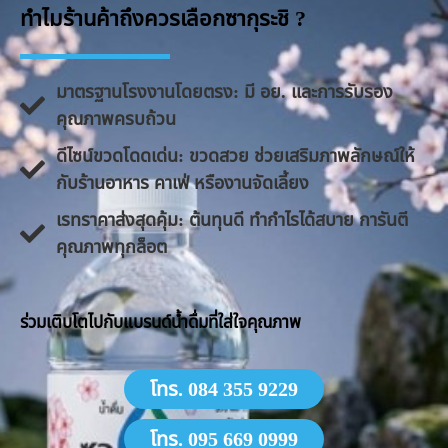
ทำไมร้านค้าถึงควรเลือกซากุระชิ ?
มาตรฐานโรงงานโดยตรง: มี อย. และการรับรอง
คุณภาพครบถ้วน
ดีไซน์ขวดโดดเด่น: ขวดสวย ช่วยเสริมภาพลักษณ์ให้
กับร้านอาหาร คาเฟ่ หรืองานจัดเลี้ยง
​เรทราคาส่งสุดคุ้ม: ต้นทุนดี ทำกำไรได้สบาย การันตี
คุณภาพทุกล็อต
​ร่วมเติบโตไปกับแบรนด์น้ำดื่มที่ใส่ใจคุณภาพ
โทร. 084 355 9229
โทร. 095 669 0999