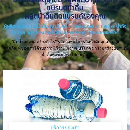
แบรนด์น้ำดื่ม
ผลิตน้ำดื่มติดแบรนด์ของคุณ
ผู้ผลิตและจำหน่ายน้ำดื่ม ขนาด 350 cc 500 cc 600 cc 1500 cc น้ำถัง
ใส 18.9 ลิตร จำหน่ายน้ำจืด ขนาดบรรทุก15000-30000ลิตร
"ดื่มน้ำสะอาด สร้างกำไร" ร่วมลงทุนในธุรกิจน้ำดื่มคุณภาพสูง
ผลิตภัณฑ์ของเราได้รับความไว้วางใจจากผู้บริโภค มาร่วมสร้างแบรนด์
น้ำดื่มที่แข็งแกร่งไปด้วยกัน
บริการของเรา