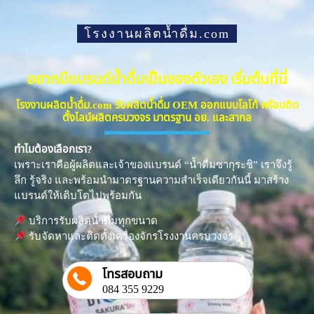
โรงงานผลิตน้ำดื่ม.com
อยากมีแบรนด์น้ำดื่มเป็นของตัวเอง เริ่มต้นที่นี่
โรงงานผลิตน้ำดื่ม.com รับผลิตน้ำดื่ม OEM ออกแบบโลโก้ พร้อมติด
ตั้งไลน์ผลิตครบวงจร มาตรฐาน อย. และสากล
ทำไมต้องเลือกเรา?
เพราะเราคือผู้ผลิตและเจ้าของแบรนด์ “น้ำดื่มซากุระชิ” เราจึงรู้
ลึก รู้จริง และพร้อมนำมาตรฐานความสำเร็จเดียวกันนี้ มาสร้าง
แบรนด์ให้เติบโตไปพร้อมกัน
บริการรับผลิตน้ำดื่มทุกขนาด
รับจัดหาและติดตั้งเครื่องจักรโรงงานครบวงจร
โทรสอบถาม
084 355 9229