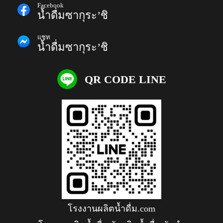
Facebook
น้ำดื่มซากุระ’ชิ
แชท
น้ำดื่มซากุระ’ชิ
QR CODE LINE
โรงงานผลิตน้ำดื่ม.com