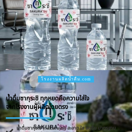
โรงงานผลิตน้ำดื่ม.com
น้ำดื่มซากุระชิ ทุกหยดคือความใส่ใจ
จากโรงงานผู้ผลิตโดยตรง
น้ำดื่มซากุระชิ (Sakurashi) สะอาด ใส สดชื่น มาตรฐาน