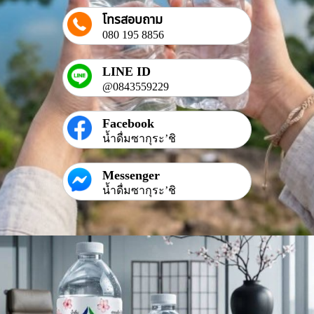
โทรสอบถาม
080 195 8856
LINE ID
@0843559229
Facebook
น้ำดื่มซากุระ’ชิ
Messenger
น้ำดื่มซากุระ’ชิ