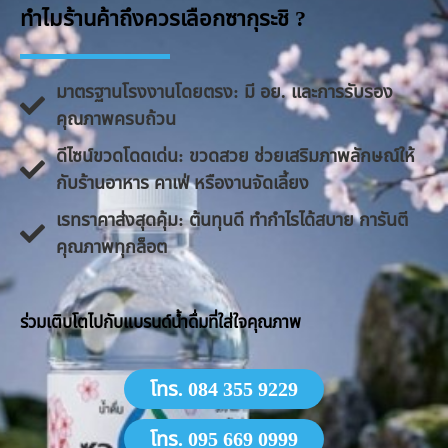
ทำไมร้านค้าถึงควรเลือกซากุระชิ ?
มาตรฐานโรงงานโดยตรง: มี อย. และการรับรอง
คุณภาพครบถ้วน
ดีไซน์ขวดโดดเด่น: ขวดสวย ช่วยเสริมภาพลักษณ์ให้
กับร้านอาหาร คาเฟ่ หรืองานจัดเลี้ยง
​เรทราคาส่งสุดคุ้ม: ต้นทุนดี ทำกำไรได้สบาย การันตี
คุณภาพทุกล็อต
​ร่วมเติบโตไปกับแบรนด์น้ำดื่มที่ใส่ใจคุณภาพ
โทร. 084 355 9229
โทร. 095 669 0999