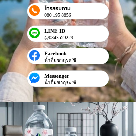
โทรสอบถาม
080 195 8856
LINE ID
@0843559229
Facebook
น้ำดื่มซากุระ’ชิ
Messenger
น้ำดื่มซากุระ’ชิ