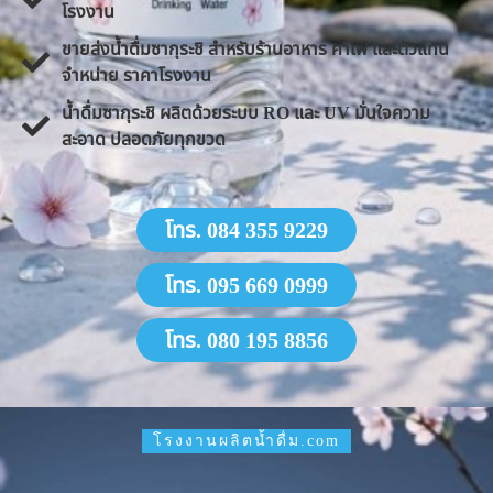
โรงงาน
ขายส่งน้ำดื่มซากุระชิ สำหรับร้านอาหาร คาเฟ่ และตัวแทน
จำหน่าย ราคาโรงงาน
น้ำดื่มซากุระชิ ผลิตด้วยระบบ RO และ UV มั่นใจความ
สะอาด ปลอดภัยทุกขวด
โทร. 084 355 9229
โทร. 095 669 0999
โทร. 080 195 8856
โรงงานผลิตน้ำดื่ม.com