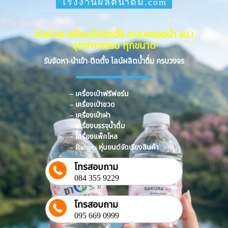
โรงงานผลิตน้ำดื่ม.com
จำหน่าย-พร้อมรับติดตั้ง ระบบกรองน้ำ RO
อุตสาหกรรม ทุกขนาด
รับจัดหา-นำเข้า-ติดตั้ง ไลน์ผลิตน้ำดื่ม ครบวงจร
– เครื่องเป่าฟรีฟอร์ม
– เครื่องเป่าขวด
– เครื่องเป่าฝา
– เครื่องบรรจุน้ำดื่ม
– เครื่องแพ็คโหล
– Robots หุ่นยนต์จัดเรียงสินค้า
โทรสอบถาม
084 355 9229
โทรสอบถาม
095 669 0999