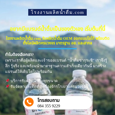
โรงงานผลิตน้ำดื่ม.com
อยากมีแบรนด์น้ำดื่มเป็นของตัวเอง เริ่มต้นที่นี่
โรงงานผลิตน้ำดื่ม.com รับผลิตน้ำดื่ม OEM ออกแบบโลโก้ พร้อมติด
ตั้งไลน์ผลิตครบวงจร มาตรฐาน อย. และสากล
ทำไมต้องเลือกเรา?
เพราะเราคือผู้ผลิตและเจ้าของแบรนด์ “น้ำดื่มซากุระชิ” เราจึงรู้
ลึก รู้จริง และพร้อมนำมาตรฐานความสำเร็จเดียวกันนี้ มาสร้าง
แบรนด์ให้เติบโตไปพร้อมกัน
บริการรับผลิตน้ำดื่มทุกขนาด
รับจัดหาและติดตั้งเครื่องจักรโรงงานครบวงจร
โทรสอบถาม
084 355 9229