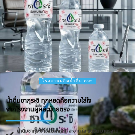
โรงงานผลิตน้ำดื่ม.com
น้ำดื่มซากุระชิ ทุกหยดคือความใส่ใจ
จากโรงงานผู้ผลิตโดยตรง
น้ำดื่มซากุระชิ (Sakurashi) สะอาด ใส สดชื่น มาตรฐาน