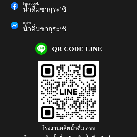
Facebook
น้ำดื่มซากุระ’ชิ
แชท
น้ำดื่มซากุระ’ชิ
QR CODE LINE
โรงงานผลิตน้ำดื่ม.com