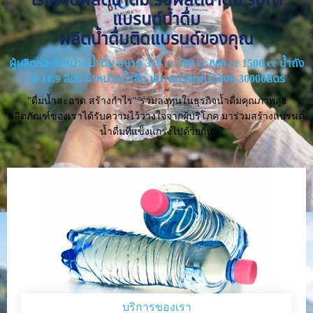
แบรนด์น้ำดื่ม
ผลิตน้ำดื่มติดแบรนด์ของคุณ
ผู้ผลิตและจำหน่ายน้ำดื่ม ขนาด 350 cc 500 cc 600 cc 1500 cc น้ำถัง
ใส 18.9 ลิตร จำหน่ายน้ำจืด ขนาดบรรทุก15000-30000ลิตร
"ดื่มน้ำสะอาด สร้างกำไร" ร่วมลงทุนในธุรกิจน้ำดื่มคุณภาพสูง
ผลิตภัณฑ์ของเราได้รับความไว้วางใจจากผู้บริโภค มาร่วมสร้างแบรนด์
น้ำดื่มที่แข็งแกร่งไปด้วยกัน
บริการของเรา