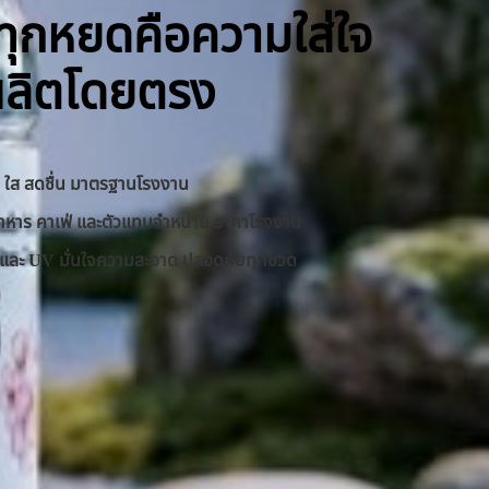
ิ ทุกหยดคือความใส่ใจ
ผลิตโดยตรง
าด ใส สดชื่น มาตรฐานโรงงาน
านอาหาร คาเฟ่ และตัวแทนจำหน่าย ราคาโรงงาน
RO และ UV มั่นใจความสะอาด ปลอดภัยทุกขวด