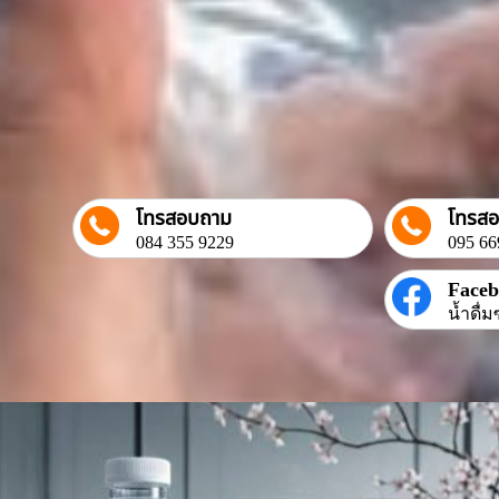
โทรสอบถาม
โทรส
084 355 9229
095 66
Face
น้ำดื่ม