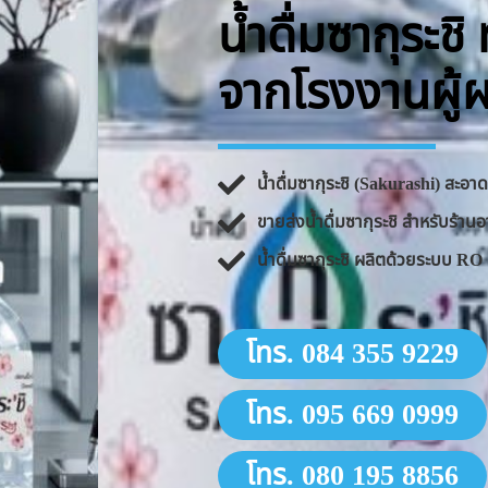
น้ำดื่มซากุระช
จากโรงงานผู้
น้ำดื่มซากุระชิ (Sakurashi) สะอ
ขายส่งน้ำดื่มซากุระชิ สำหรับร้
น้ำดื่มซากุระชิ ผลิตด้วยระบบ 
โทร. 084 355 9229
โทร. 095 669 0999
โทร. 080 195 8856