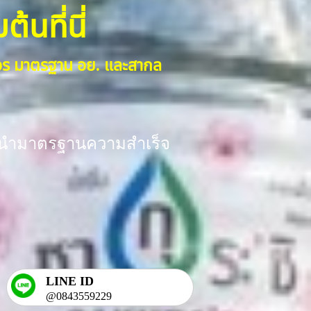
้นที่นี่
งจร มาตรฐาน อย. และสากล
ร้อมนำมาตรฐานความสำเร็จ
LINE ID
@0843559229