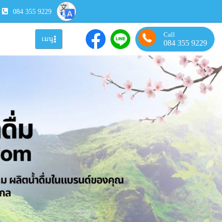
084 355 9229
Call
เมนู
084 355 9229