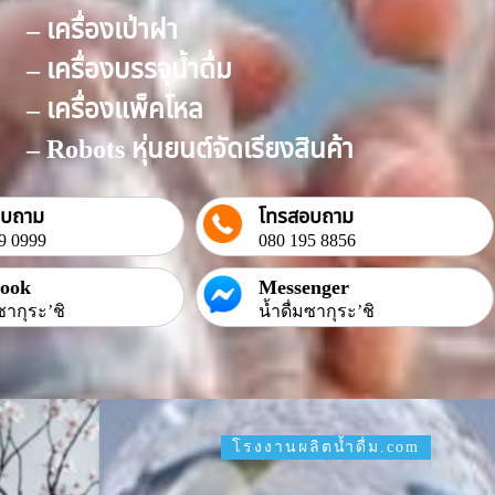
– เครื่องเป่าฝา
– เครื่องบรรจุน้ำดื่ม
– เครื่องแพ็คโหล
– Robots หุ่นยนต์จัดเรียงสินค้า
อบถาม
โทรสอบถาม
9 0999
080 195 8856
book
Messenger
ซากุระ’ชิ
น้ำดื่มซากุระ’ชิ
โรงงานผลิตน้ำดื่ม.com