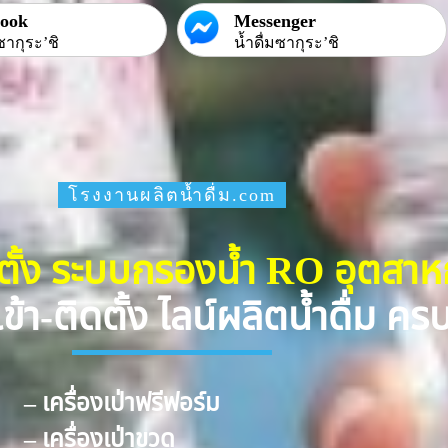
book
Messenger
ซากุระ’ชิ
น้ำดื่มซากุระ’ชิ
โรงงานผลิตน้ำดื่ม.com
ดตั้ง ระบบกรองน้ำ RO อุตสา
ข้า-ติดตั้ง ไลน์ผลิตน้ำดื่ม ค
– เครื่องเป่าฟรีฟอร์ม
– เครื่องเป่าขวด