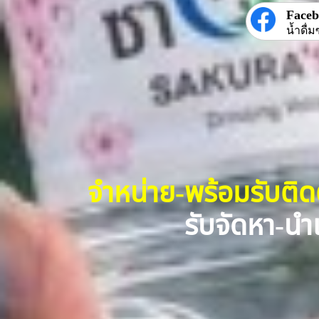
Face
น้ำดื่ม
จำหน่าย-พร้อมรับติ
รับจัดหา-นำเ