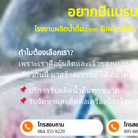
อยากมีแบรนด์น
โรงงานผลิตน้ำดื่ม.com รับผลิตน้ำด
ทำไมต้องเลือกเรา?
เพราะเราคือผู้ผลิตและเจ้าของแบรนด์ “
เดียวกันนี้ มาสร้างแบรนด์ให้เติบโตไป
บริการรับผลิตน้ำดื่มทุกขนาด
รับจัดหาและติดตั้งเครื่องจักรโร
โทรสอบถาม
โทรส
084 355 9229
095 66