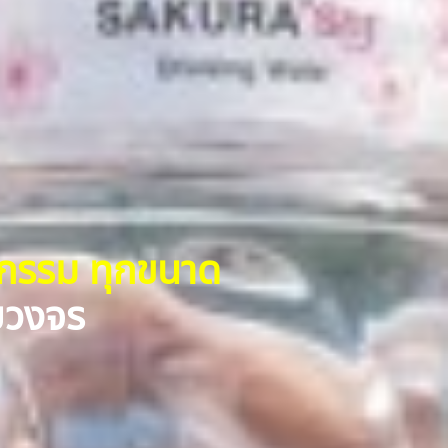
หกรรม ทุกขนาด
รบวงจร