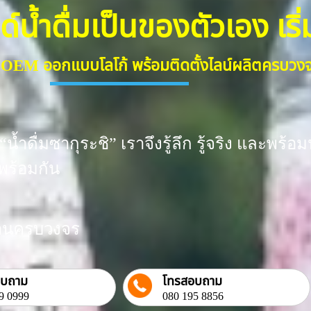
้ำดื่มเป็นของตัวเอง เริ่มต
ื่ม OEM ออกแบบโลโก้ พร้อมติดตั้งไลน์ผลิตครบว
น้ำดื่มซากุระชิ” เราจึงรู้ลึก รู้จริง และพ
พร้อมกัน
งงานครบวงจร
อบถาม
โทรสอบถาม
9 0999
080 195 8856