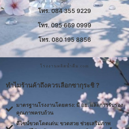
โทร. 084 355 9229
โทร. 095 669 0999
โทร. 080 195 8856
โรงงานผลิตน้ำดื่ม.com
ทำไมร้านค้าถึงควรเลือกซากุระชิ ?
มาตรฐานโรงงานโดยตรง: มี อย. และการรับรอง
คุณภาพครบถ้วน
ดีไซน์ขวดโดดเด่น: ขวดสวย ช่วยเสริมภาพ