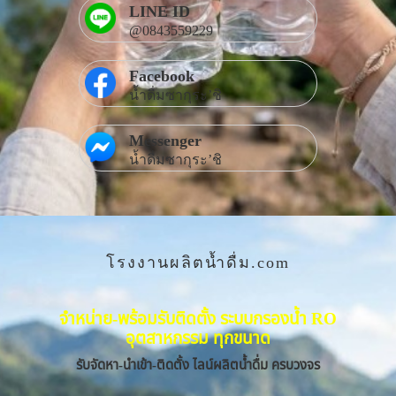
LINE ID
@0843559229
Facebook
น้ำดื่มซากุระ’ชิ
Messenger
น้ำดื่มซากุระ’ชิ
โรงงานผลิตน้ำดื่ม.com
จำหน่าย-พร้อมรับติดตั้ง ระบบกรองน้ำ RO
อุตสาหกรรม ทุกขนาด
รับจัดหา-นำเข้า-ติดตั้ง ไลน์ผลิตน้ำดื่ม ครบวงจร