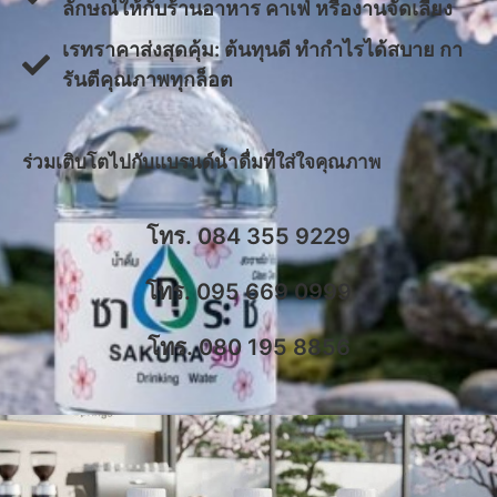
ลักษณ์ให้กับร้านอาหาร คาเฟ่ หรืองานจัดเลี้ยง
​เรทราคาส่งสุดคุ้ม: ต้นทุนดี ทำกำไรได้สบาย กา
รันตีคุณภาพทุกล็อต
​ร่วมเติบโตไปกับแบรนด์น้ำดื่มที่ใส่ใจคุณภาพ
โทร. 084 355 9229
โทร. 095 669 0999
โทร. 080 195 8856