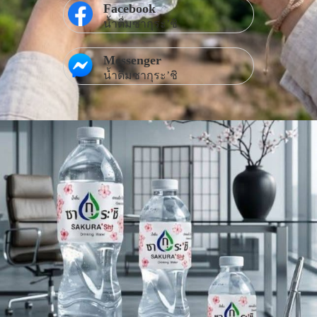
Facebook
น้ำดื่มซากุระ’ชิ
Messenger
น้ำดื่มซากุระ’ชิ