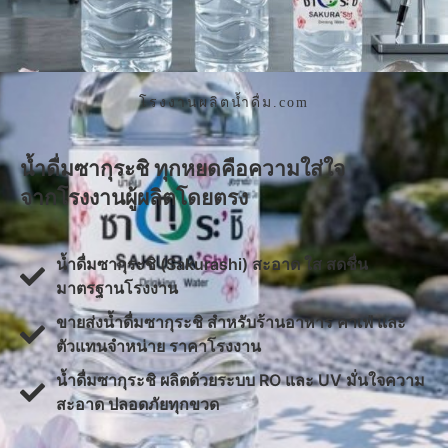
โรงงานผลิตน้ำดื่ม.com
น้ำดื่มซากุระชิ ทุกหยดคือความใส่ใจ
จากโรงงานผู้ผลิตโดยตรง
น้ำดื่มซากุระชิ (Sakurashi) สะอาด ใส สดชื่น
มาตรฐานโรงงาน
ขายส่งน้ำดื่มซากุระชิ สำหรับร้านอาหาร คาเฟ่ และ
ตัวแทนจำหน่าย ราคาโรงงาน
น้ำดื่มซากุระชิ ผลิตด้วยระบบ RO และ UV มั่นใจความ
สะอาด ปลอดภัยทุกขวด