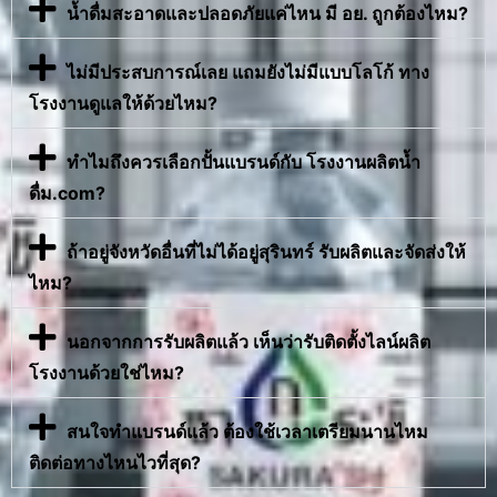
น้ำดื่มสะอาดและปลอดภัยแค่ไหน มี อย. ถูกต้องไหม?
ไม่มีประสบการณ์เลย แถมยังไม่มีแบบโลโก้ ทาง
โรงงานดูแลให้ด้วยไหม?
ทำไมถึงควรเลือกปั้นแบรนด์กับ โรงงานผลิตน้ำ
ดื่ม.com?
ถ้าอยู่จังหวัดอื่นที่ไม่ได้อยู่สุรินทร์ รับผลิตและจัดส่งให้
ไหม?
นอกจากการรับผลิตแล้ว เห็นว่ารับติดตั้งไลน์ผลิต
โรงงานด้วยใช่ไหม?
สนใจทำแบรนด์แล้ว ต้องใช้เวลาเตรียมนานไหม
ติดต่อทางไหนไวที่สุด?