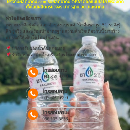
โรงงานผลิตน้ำดื่ม.com รับผลิตน้ำดื่ม OEM ออกแบบโลโก้ พร้อมติด
ตั้งไลน์ผลิตครบวงจร มาตรฐาน อย. และสากล
ทำไมต้องเลือกเรา?
เพราะเราคือผู้ผลิตและเจ้าของแบรนด์ “น้ำดื่มซากุระชิ” เราจึงรู้
ลึก รู้จริง และพร้อมนำมาตรฐานความสำเร็จเดียวกันนี้ มาสร้าง
แบรนด์ให้เติบโตไปพร้อมกัน
บริการรับผลิตน้ำดื่มทุกขนาด
รับจัดหาและติดตั้งเครื่องจักรโรงงานครบวงจร
โทรสอบถาม
084 355 9229
โทรสอบถาม
095 669 0999
โทรสอบถาม
080 195 8856