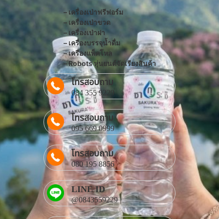
– เครื่องเป่าฟรีฟอร์ม
– เครื่องเป่าขวด
– เครื่องเป่าฝา
– เครื่องบรรจุน้ำดื่ม
– เครื่องแพ็คโหล
– Robots หุ่นยนต์จัดเรียงสินค้า
โทรสอบถาม
084 355 9229
โทรสอบถาม
095 669 0999
โทรสอบถาม
080 195 8856
LINE ID
@0843559229