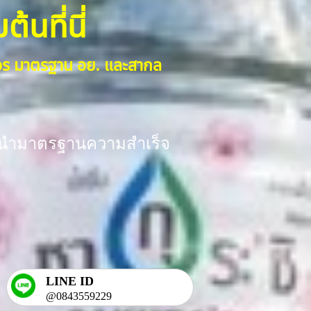
้นที่นี่
งจร มาตรฐาน อย. และสากล
ร้อมนำมาตรฐานความสำเร็จ
LINE ID
@0843559229