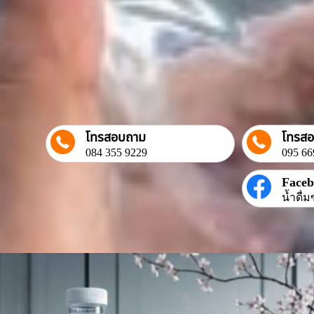
โทรสอบถาม
โทรส
084 355 9229
095 66
Face
น้ำดื่ม