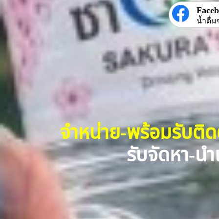
Face
น้ำดื่ม
จำหน่าย-พร้อมรับติ
รับจัดหา-นำเ