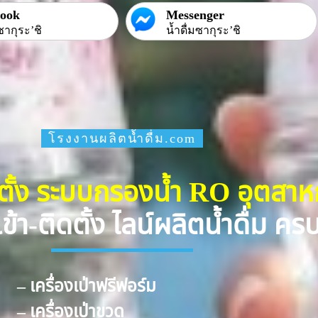
book
Messenger
ซากุระ’ชิ
น้ำดื่มซากุระ’ชิ
โรงงานผลิตน้ำดื่ม.com
ดตั้ง ระบบกรองน้ำ RO อุตสา
ข้า-ติดตั้ง ไลน์ผลิตน้ำดื่ม ค
– เครื่องเป่าฟรีฟอร์ม
– เครื่องเป่าขวด