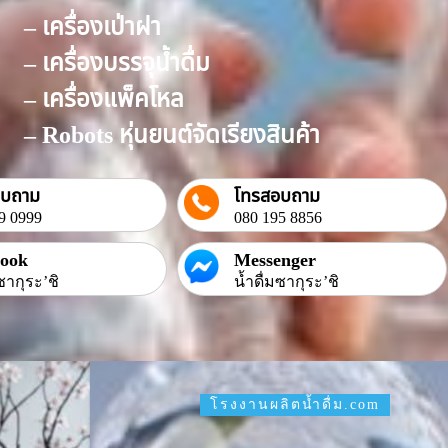
– เครื่องเป่าฝา
– เครื่องบรรจุน้ำดื่ม
– เครื่องแพ็คโหล
– Robots หุ่นยนต์จัดเรียงสินค้า
อบถาม
โทรสอบถาม
9 0999
080 195 8856
book
Messenger
ซากุระ’ชิ
น้ำดื่มซากุระ’ชิ
โรงงานผลิตน้ำดื่ม.com