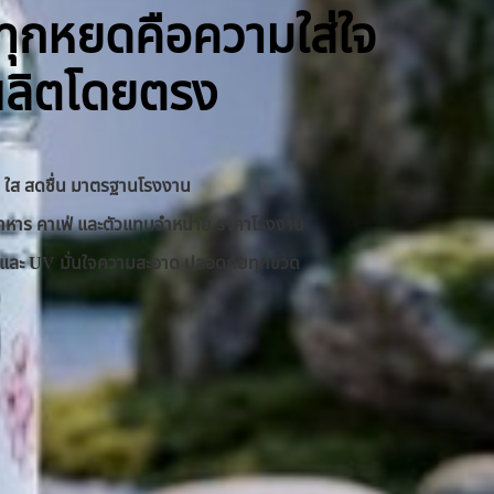
ิ ทุกหยดคือความใส่ใจ
ผลิตโดยตรง
าด ใส สดชื่น มาตรฐานโรงงาน
านอาหาร คาเฟ่ และตัวแทนจำหน่าย ราคาโรงงาน
RO และ UV มั่นใจความสะอาด ปลอดภัยทุกขวด