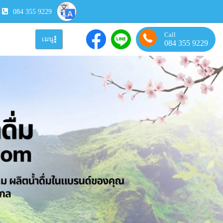
084 355 9229
Call
เมนู
084 355 9229