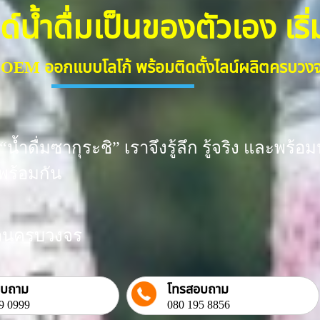
้ำดื่มเป็นของตัวเอง เริ่มต
ื่ม OEM ออกแบบโลโก้ พร้อมติดตั้งไลน์ผลิตครบว
น้ำดื่มซากุระชิ” เราจึงรู้ลึก รู้จริง และพ
พร้อมกัน
งงานครบวงจร
อบถาม
โทรสอบถาม
9 0999
080 195 8856