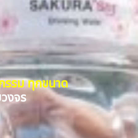
หกรรม ทุกขนาด
รบวงจร