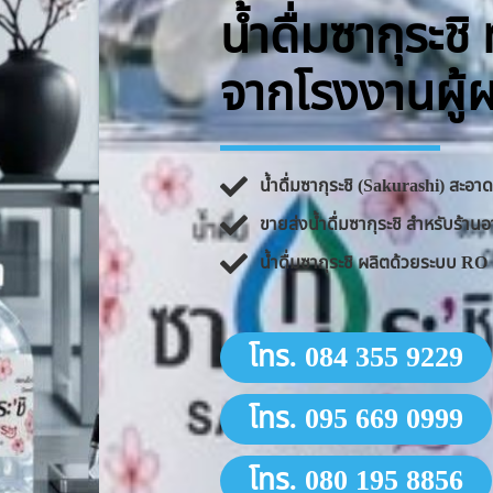
น้ำดื่มซากุระช
จากโรงงานผู้
น้ำดื่มซากุระชิ (Sakurashi) สะอ
ขายส่งน้ำดื่มซากุระชิ สำหรับร้
น้ำดื่มซากุระชิ ผลิตด้วยระบบ 
โทร. 084 355 9229
โทร. 095 669 0999
โทร. 080 195 8856