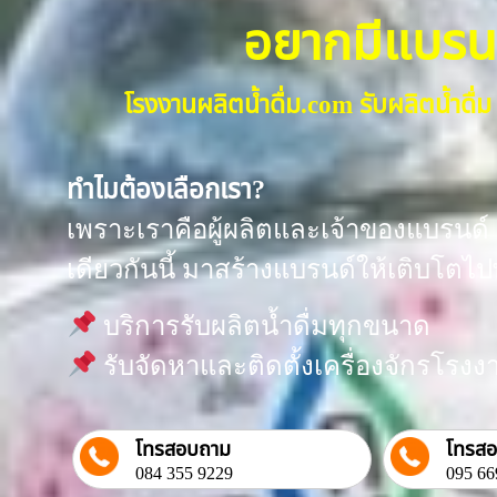
อยากมีแบรนด์น
โรงงานผลิตน้ำดื่ม.com รับผลิตน้ำด
ทำไมต้องเลือกเรา?
เพราะเราคือผู้ผลิตและเจ้าของแบรนด์ “
เดียวกันนี้ มาสร้างแบรนด์ให้เติบโตไป
บริการรับผลิตน้ำดื่มทุกขนาด
รับจัดหาและติดตั้งเครื่องจักรโร
โทรสอบถาม
โทรส
084 355 9229
095 66