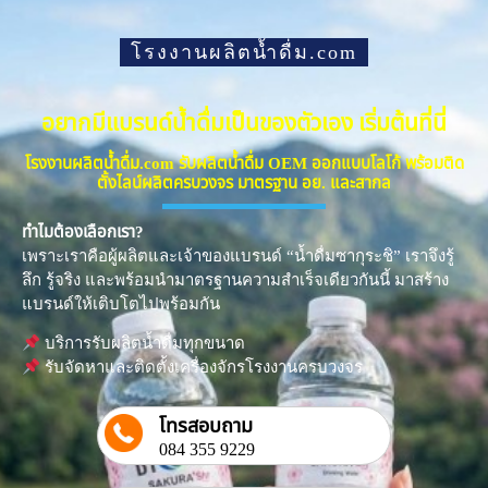
โรงงานผลิตน้ำดื่ม.com
อยากมีแบรนด์น้ำดื่มเป็นของตัวเอง เริ่มต้นที่นี่
โรงงานผลิตน้ำดื่ม.com รับผลิตน้ำดื่ม OEM ออกแบบโลโก้ พร้อมติด
ตั้งไลน์ผลิตครบวงจร มาตรฐาน อย. และสากล
ทำไมต้องเลือกเรา?
เพราะเราคือผู้ผลิตและเจ้าของแบรนด์ “น้ำดื่มซากุระชิ” เราจึงรู้
ลึก รู้จริง และพร้อมนำมาตรฐานความสำเร็จเดียวกันนี้ มาสร้าง
แบรนด์ให้เติบโตไปพร้อมกัน
บริการรับผลิตน้ำดื่มทุกขนาด
รับจัดหาและติดตั้งเครื่องจักรโรงงานครบวงจร
โทรสอบถาม
084 355 9229