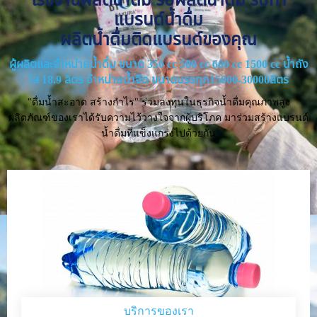
แบรนด์น้ำดื่ม
ผลิตน้ำดื่มติดแบรนด์ของคุณ
ผู้ผลิตและจำหน่ายน้ำดื่ม ขนาด 350 cc 500 cc 600 cc 1500 cc น้ำถัง
ใส 18.9 ลิตร จำหน่ายน้ำจืด ขนาดบรรทุก15000-30000ลิตร
"ดื่มน้ำสะอาด สร้างกำไร" ร่วมลงทุนในธุรกิจน้ำดื่มคุณภาพสูง
ผลิตภัณฑ์ของเราได้รับความไว้วางใจจากผู้บริโภค มาร่วมสร้างแบรนด์
น้ำดื่มที่แข็งแกร่งไปด้วยกัน
บริการของเรา