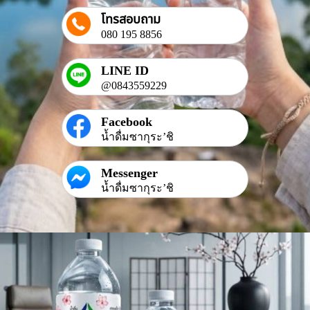
โทรสอบถาม
080 195 8856
LINE ID
@0843559229
Facebook
น้ำดื่มซากุระ’ชิ
Messenger
น้ำดื่มซากุระ’ชิ