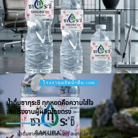
โรงงานผลิตน้ำดื่ม.com
น้ำดื่มซากุระชิ ทุกหยดคือความใส่ใจ
จากโรงงานผู้ผลิตโดยตรง
น้ำดื่มซากุระชิ (Sakurashi) สะอาด ใส สดชื่น มาตรฐาน