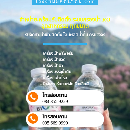
โรงงานผลิตน้ำดื่ม.com
จำหน่าย-พร้อมรับติดตั้ง ระบบกรองน้ำ RO
อุตสาหกรรม ทุกขนาด
รับจัดหา-นำเข้า-ติดตั้ง ไลน์ผลิตน้ำดื่ม ครบวงจร
– เครื่องเป่าฟรีฟอร์ม
– เครื่องเป่าขวด
– เครื่องเป่าฝา
– เครื่องบรรจุน้ำดื่ม
– เครื่องแพ็คโหล
– Robots หุ่นยนต์จัดเรียงสินค้า
โทรสอบถาม
084 355 9229
โทรสอบถาม
095 669 0999