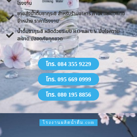
โรงงาน
ขายส่งน้ำดื่มซากุระชิ สำหรับร้านอาหาร คาเฟ่ และตัวแทน
จำหน่าย ราคาโรงงาน
น้ำดื่มซากุระชิ ผลิตด้วยระบบ RO และ UV มั่นใจความ
สะอาด ปลอดภัยทุกขวด
โทร. 084 355 9229
โทร. 095 669 0999
โทร. 080 195 8856
โรงงานผลิตน้ำดื่ม.com