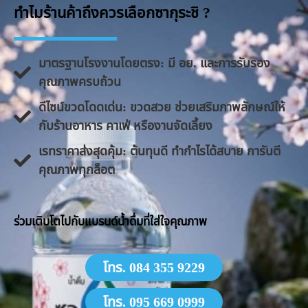
ทำไมร้านค้าถึงควรเลือกซากุระชิ ?
มาตรฐานโรงงานโดยตรง: มี อย. และการรับรอง
คุณภาพครบถ้วน
ดีไซน์ขวดโดดเด่น: ขวดสวย ช่วยเสริมภาพลักษณ์ให้
กับร้านอาหาร คาเฟ่ หรืองานจัดเลี้ยง
​เรทราคาส่งสุดคุ้ม: ต้นทุนดี ทำกำไรได้สบาย การันตี
คุณภาพทุกล็อต
​ร่วมเติบโตไปกับแบรนด์น้ำดื่มที่ใส่ใจคุณภาพ
โทร. 084 355 9229
โทร. 095 669 0999