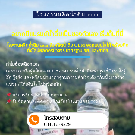
โรงงานผลิตน้ำดื่ม.com
อยากมีแบรนด์น้ำดื่มเป็นของตัวเอง เริ่มต้นที่นี่
โรงงานผลิตน้ำดื่ม.com รับผลิตน้ำดื่ม OEM ออกแบบโลโก้ พร้อมติด
ตั้งไลน์ผลิตครบวงจร มาตรฐาน อย. และสากล
ทำไมต้องเลือกเรา?
เพราะเราคือผู้ผลิตและเจ้าของแบรนด์ “น้ำดื่มซากุระชิ” เราจึงรู้
ลึก รู้จริง และพร้อมนำมาตรฐานความสำเร็จเดียวกันนี้ มาสร้าง
แบรนด์ให้เติบโตไปพร้อมกัน
บริการรับผลิตน้ำดื่มทุกขนาด
รับจัดหาและติดตั้งเครื่องจักรโรงงานครบวงจร
โทรสอบถาม
084 355 9229