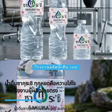
โรงงานผลิตน้ำดื่ม.com
น้ำดื่มซากุระชิ ทุกหยดคือความใส่ใจ
จากโรงงานผู้ผลิตโดยตรง
น้ำดื่มซากุระชิ (Sakurashi) สะอาด ใส สดชื่น มาตรฐาน