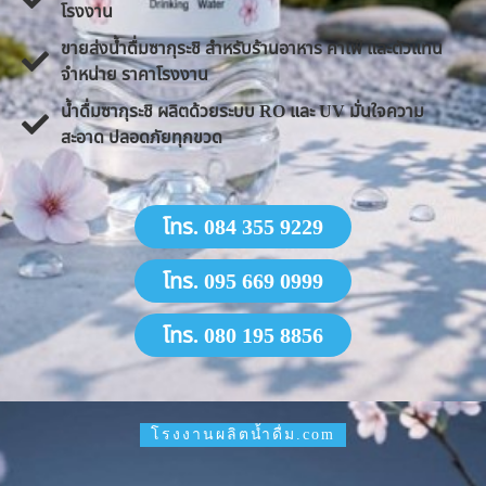
โรงงาน
ขายส่งน้ำดื่มซากุระชิ สำหรับร้านอาหาร คาเฟ่ และตัวแทน
จำหน่าย ราคาโรงงาน
น้ำดื่มซากุระชิ ผลิตด้วยระบบ RO และ UV มั่นใจความ
สะอาด ปลอดภัยทุกขวด
โทร. 084 355 9229
โทร. 095 669 0999
โทร. 080 195 8856
โรงงานผลิตน้ำดื่ม.com