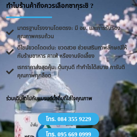
ทำไมร้านค้าถึงควรเลือกซากุระชิ ?
มาตรฐานโรงงานโดยตรง: มี อย. และการรับรอง
คุณภาพครบถ้วน
ดีไซน์ขวดโดดเด่น: ขวดสวย ช่วยเสริมภาพลักษณ์ให้
กับร้านอาหาร คาเฟ่ หรืองานจัดเลี้ยง
​เรทราคาส่งสุดคุ้ม: ต้นทุนดี ทำกำไรได้สบาย การันตี
คุณภาพทุกล็อต
​ร่วมเติบโตไปกับแบรนด์น้ำดื่มที่ใส่ใจคุณภาพ
โทร. 084 355 9229
โทร. 095 669 0999