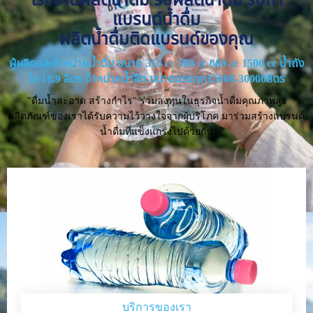
แบรนด์น้ำดื่ม
ผลิตน้ำดื่มติดแบรนด์ของคุณ
ผู้ผลิตและจำหน่ายน้ำดื่ม ขนาด 350 cc 500 cc 600 cc 1500 cc น้ำถัง
ใส 18.9 ลิตร จำหน่ายน้ำจืด ขนาดบรรทุก15000-30000ลิตร
"ดื่มน้ำสะอาด สร้างกำไร" ร่วมลงทุนในธุรกิจน้ำดื่มคุณภาพสูง
ผลิตภัณฑ์ของเราได้รับความไว้วางใจจากผู้บริโภค มาร่วมสร้างแบรนด์
น้ำดื่มที่แข็งแกร่งไปด้วยกัน
บริการของเรา