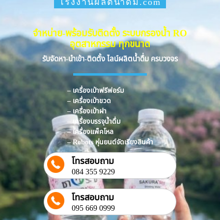
โรงงานผลิตน้ำดื่ม.com
จำหน่าย-พร้อมรับติดตั้ง ระบบกรองน้ำ RO
อุตสาหกรรม ทุกขนาด
รับจัดหา-นำเข้า-ติดตั้ง ไลน์ผลิตน้ำดื่ม ครบวงจร
– เครื่องเป่าฟรีฟอร์ม
– เครื่องเป่าขวด
– เครื่องเป่าฝา
– เครื่องบรรจุน้ำดื่ม
– เครื่องแพ็คโหล
– Robots หุ่นยนต์จัดเรียงสินค้า
โทรสอบถาม
084 355 9229
โทรสอบถาม
095 669 0999