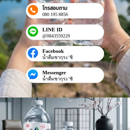
โทรสอบถาม
080 195 8856
LINE ID
@0843559229
Facebook
น้ำดื่มซากุระ’ชิ
Messenger
น้ำดื่มซากุระ’ชิ