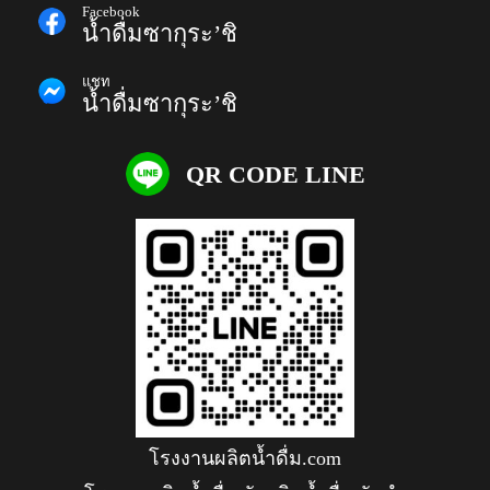
Facebook
น้ำดื่มซากุระ’ชิ
แชท
น้ำดื่มซากุระ’ชิ
QR CODE LINE
โรงงานผลิตน้ำดื่ม.com