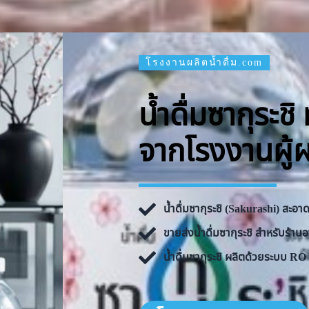
โรงงานผลิตน้ำดื่ม.com
น้ำดื่มซากุระช
จากโรงงานผู้
น้ำดื่มซากุระชิ (Sakurashi) สะอ
ขายส่งน้ำดื่มซากุระชิ สำหรับร้
น้ำดื่มซากุระชิ ผลิตด้วยระบบ 