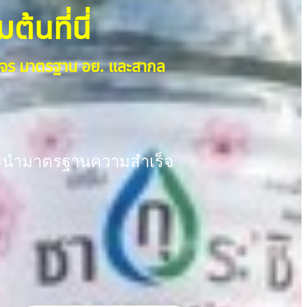
้นที่นี่
วงจร มาตรฐาน อย. และสากล
พร้อมนำมาตรฐานความสำเร็จ