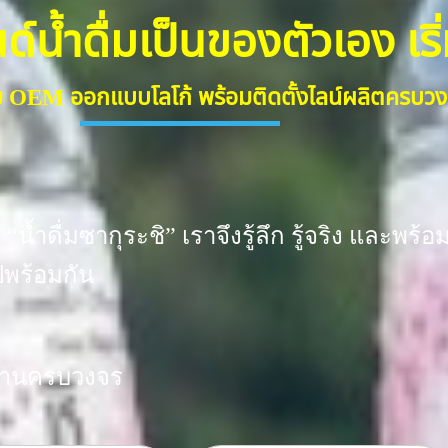
น้ำดื่มเป็นของตัวเอง เริ่มต
ดื่ม OEM ออกแบบโลโก้ พร้อมติดตั้งไลน์ผลิตครบ
“น้ำดื่มซากุระชิ” เราจึงรู้ลึก รู้จริง และ
ปพร้อมกัน
งงานครบวงจร