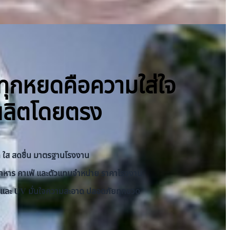
ิ ทุกหยดคือความใส่ใจ
ผลิตโดยตรง
าด ใส สดชื่น มาตรฐานโรงงาน
านอาหาร คาเฟ่ และตัวแทนจำหน่าย ราคาโรงงาน
RO และ UV มั่นใจความสะอาด ปลอดภัยทุกขวด