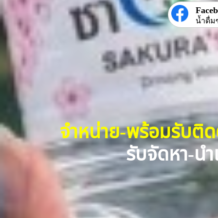
Face
น้ำดื่ม
จำหน่าย-พร้อมรับติ
รับจัดหา-นำเ