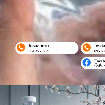
โทรสอบถาม
โทรส
084 355 9229
095 66
Face
น้ำดื่ม