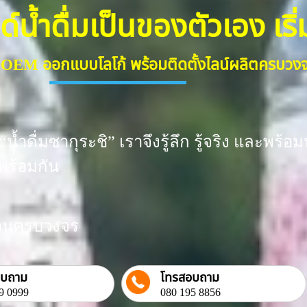
้ำดื่มเป็นของตัวเอง เริ่มต
ื่ม OEM ออกแบบโลโก้ พร้อมติดตั้งไลน์ผลิตครบว
น้ำดื่มซากุระชิ” เราจึงรู้ลึก รู้จริง และพ
พร้อมกัน
งงานครบวงจร
อบถาม
โทรสอบถาม
9 0999
080 195 8856