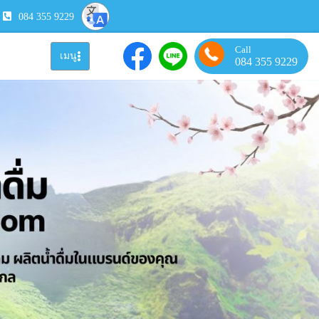
084 355 9229
Call
เมนู
084 355 9229