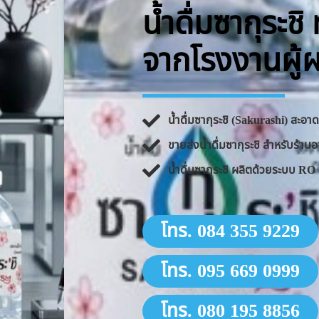
น้ำดื่มซากุระช
จากโรงงานผู้
น้ำดื่มซากุระชิ (Sakurashi) สะอ
ขายส่งน้ำดื่มซากุระชิ สำหรับร้
น้ำดื่มซากุระชิ ผลิตด้วยระบบ 
โทร. 084 355 9229
โทร. 095 669 0999
โทร. 080 195 8856