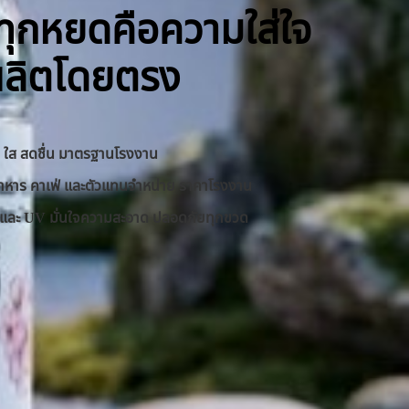
ิ ทุกหยดคือความใส่ใจ
ผลิตโดยตรง
าด ใส สดชื่น มาตรฐานโรงงาน
านอาหาร คาเฟ่ และตัวแทนจำหน่าย ราคาโรงงาน
RO และ UV มั่นใจความสะอาด ปลอดภัยทุกขวด