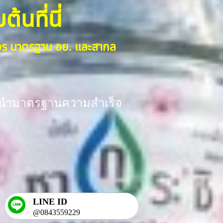
้นที่นี่
งจร มาตรฐาน อย. และสากล
ร้อมนำมาตรฐานความสำเร็จ
LINE ID
@0843559229