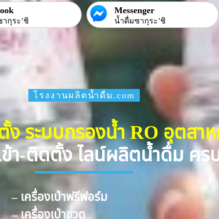
book
Messenger
ซากุระ’ชิ
น้ำดื่มซากุระ’ชิ
โรงงานผลิตน้ำดื่ม.com
ดตั้ง ระบบกรองน้ำ RO อุตสา
ข้า-ติดตั้ง ไลน์ผลิตน้ำดื่ม ค
– เครื่องเป่าฟรีฟอร์ม
– เครื่องเป่าขวด