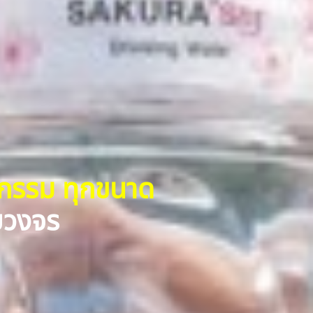
หกรรม ทุกขนาด
รบวงจร