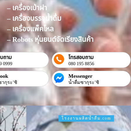
– เครื่องเป่าฝา
– เครื่องบรรจุน้ำดื่ม
– เครื่องแพ็คโหล
– Robots หุ่นยนต์จัดเรียงสินค้า
อบถาม
โทรสอบถาม
9 0999
080 195 8856
book
Messenger
ซากุระ’ชิ
น้ำดื่มซากุระ’ชิ
โรงงานผลิตน้ำดื่ม.com