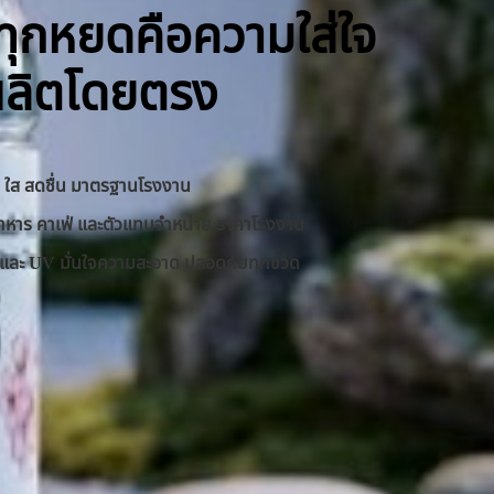
ิ ทุกหยดคือความใส่ใจ
ผลิตโดยตรง
าด ใส สดชื่น มาตรฐานโรงงาน
านอาหาร คาเฟ่ และตัวแทนจำหน่าย ราคาโรงงาน
RO และ UV มั่นใจความสะอาด ปลอดภัยทุกขวด