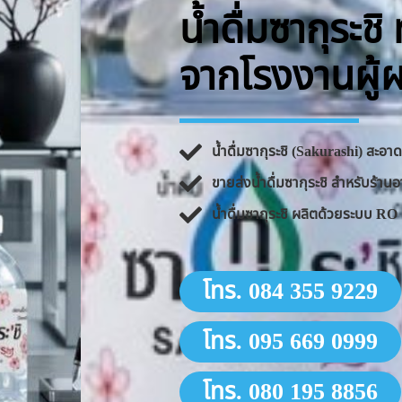
น้ำดื่มซากุระช
จากโรงงานผู้
น้ำดื่มซากุระชิ (Sakurashi) สะอ
ขายส่งน้ำดื่มซากุระชิ สำหรับร้
น้ำดื่มซากุระชิ ผลิตด้วยระบบ 
โทร. 084 355 9229
โทร. 095 669 0999
โทร. 080 195 8856