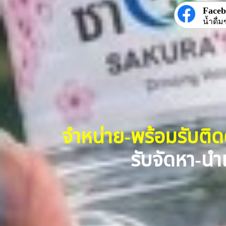
Face
น้ำดื่ม
จำหน่าย-พร้อมรับติ
รับจัดหา-นำเ