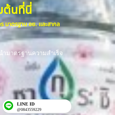
้นที่นี่
งจร มาตรฐาน อย. และสากล
ร้อมนำมาตรฐานความสำเร็จ
LINE ID
@0843559229