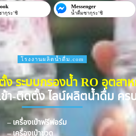
book
Messenger
ซากุระ’ชิ
น้ำดื่มซากุระ’ชิ
โรงงานผลิตน้ำดื่ม.com
ดตั้ง ระบบกรองน้ำ RO อุตสา
ข้า-ติดตั้ง ไลน์ผลิตน้ำดื่ม ค
– เครื่องเป่าฟรีฟอร์ม
– เครื่องเป่าขวด