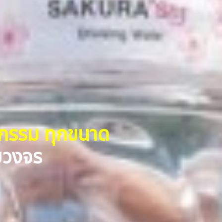
หกรรม ทุกขนาด
รบวงจร