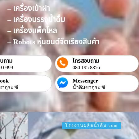
– เครื่องเป่าฝา
– เครื่องบรรจุน้ำดื่ม
– เครื่องแพ็คโหล
– Robots หุ่นยนต์จัดเรียงสินค้า
อบถาม
โทรสอบถาม
9 0999
080 195 8856
book
Messenger
ซากุระ’ชิ
น้ำดื่มซากุระ’ชิ
โรงงานผลิตน้ำดื่ม.com