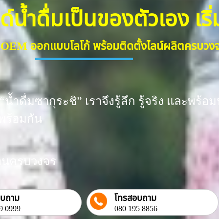
้ำดื่มเป็นของตัวเอง เริ่มต
ื่ม OEM ออกแบบโลโก้ พร้อมติดตั้งไลน์ผลิตครบว
น้ำดื่มซากุระชิ” เราจึงรู้ลึก รู้จริง และพ
พร้อมกัน
งงานครบวงจร
อบถาม
โทรสอบถาม
9 0999
080 195 8856