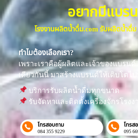
อยากมีแบรนด์น
โรงงานผลิตน้ำดื่ม.com รับผลิตน้ำด
ทำไมต้องเลือกเรา?
เพราะเราคือผู้ผลิตและเจ้าของแบรนด์ “
เดียวกันนี้ มาสร้างแบรนด์ให้เติบโตไป
บริการรับผลิตน้ำดื่มทุกขนาด
รับจัดหาและติดตั้งเครื่องจักรโร
โทรสอบถาม
โทรส
084 355 9229
095 66