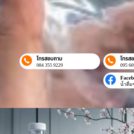
โทรสอบถาม
โทรส
084 355 9229
095 66
Face
น้ำดื่ม