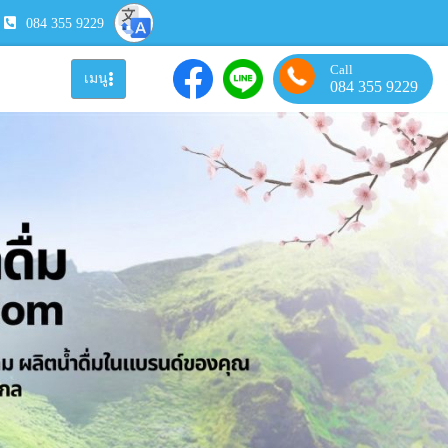
084 355 9229
Call
เมนู
084 355 9229