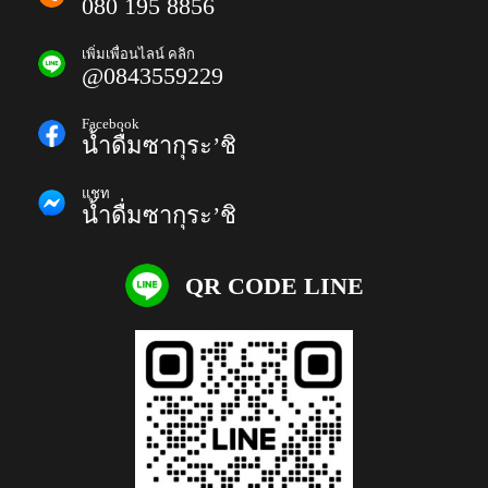
080 195 8856
เพิ่มเพื่อนไลน์ คลิก
@0843559229
Facebook
น้ำดื่มซากุระ’ชิ
แชท
น้ำดื่มซากุระ’ชิ
QR CODE LINE