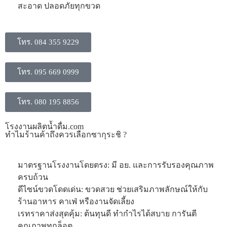
สะอาด ปลอดภัยทุกขวด
โทร. 084 355 9229
โทร. 095 669 0999
โทร. 080 195 8856
โรงงานผลิตน้ำดื่ม.com
ทำไมร้านค้าถึงควรเลือกซากุระชิ ?
มาตรฐานโรงงานโดยตรง: มี อย. และการรับรองคุณภาพ
ครบถ้วน
ดีไซน์ขวดโดดเด่น: ขวดสวย ช่วยเสริมภาพลักษณ์ให้กับ
ร้านอาหาร คาเฟ่ หรืองานจัดเลี้ยง
​เรทราคาส่งสุดคุ้ม: ต้นทุนดี ทำกำไรได้สบาย การันตี
คุณภาพทุกล็อต