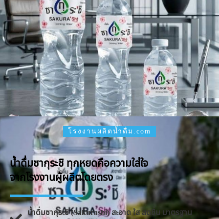
โรงงานผลิตน้ำดื่ม.com
น้ำดื่มซากุระชิ ทุกหยดคือความใส่ใจ
จากโรงงานผู้ผลิตโดยตรง
น้ำดื่มซากุระชิ (Sakurashi) สะอาด ใส สดชื่น มาตรฐาน