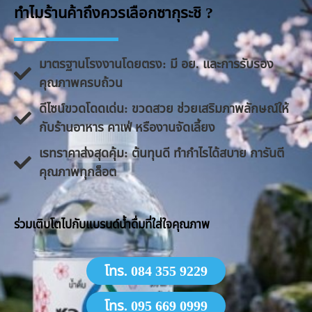
ทำไมร้านค้าถึงควรเลือกซากุระชิ ?
มาตรฐานโรงงานโดยตรง: มี อย. และการรับรอง
คุณภาพครบถ้วน
ดีไซน์ขวดโดดเด่น: ขวดสวย ช่วยเสริมภาพลักษณ์ให้
กับร้านอาหาร คาเฟ่ หรืองานจัดเลี้ยง
​เรทราคาส่งสุดคุ้ม: ต้นทุนดี ทำกำไรได้สบาย การันตี
คุณภาพทุกล็อต
​ร่วมเติบโตไปกับแบรนด์น้ำดื่มที่ใส่ใจคุณภาพ
โทร. 084 355 9229
โทร. 095 669 0999