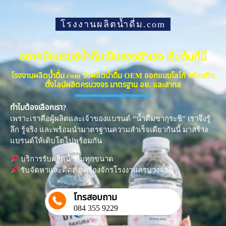
โรงงานผลิตน้ำดื่ม.com
อยากมีแบรนด์น้ำดื่มเป็นของตัวเอง เริ่มต้นที่นี่
โรงงานผลิตน้ำดื่ม.com รับผลิตน้ำดื่ม OEM ออกแบบโลโก้ พร้อมติด
ตั้งไลน์ผลิตครบวงจร มาตรฐาน อย. และสากล
ทำไมต้องเลือกเรา?
เพราะเราคือผู้ผลิตและเจ้าของแบรนด์ “น้ำดื่มซากุระชิ” เราจึงรู้
ลึก รู้จริง และพร้อมนำมาตรฐานความสำเร็จเดียวกันนี้ มาสร้าง
แบรนด์ให้เติบโตไปพร้อมกัน
บริการรับผลิตน้ำดื่มทุกขนาด
รับจัดหาและติดตั้งเครื่องจักรโรงงานครบวงจร
โทรสอบถาม
084 355 9229