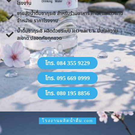
โรงงาน
ขายส่งน้ำดื่มซากุระชิ สำหรับร้านอาหาร คาเฟ่ และตัวแทน
จำหน่าย ราคาโรงงาน
น้ำดื่มซากุระชิ ผลิตด้วยระบบ RO และ UV มั่นใจความ
สะอาด ปลอดภัยทุกขวด
โทร. 084 355 9229
โทร. 095 669 0999
โทร. 080 195 8856
โรงงานผลิตน้ำดื่ม.com