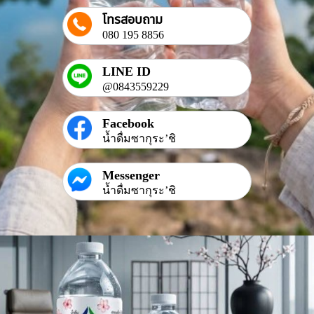
โทรสอบถาม
080 195 8856
LINE ID
@0843559229
Facebook
น้ำดื่มซากุระ’ชิ
Messenger
น้ำดื่มซากุระ’ชิ