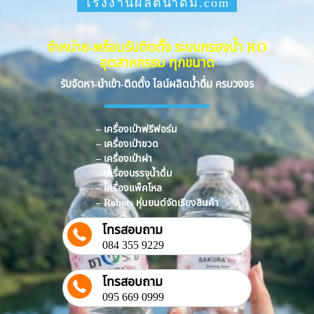
โรงงานผลิตน้ำดื่ม.com
จำหน่าย-พร้อมรับติดตั้ง ระบบกรองน้ำ RO
อุตสาหกรรม ทุกขนาด
รับจัดหา-นำเข้า-ติดตั้ง ไลน์ผลิตน้ำดื่ม ครบวงจร
– เครื่องเป่าฟรีฟอร์ม
– เครื่องเป่าขวด
– เครื่องเป่าฝา
– เครื่องบรรจุน้ำดื่ม
– เครื่องแพ็คโหล
– Robots หุ่นยนต์จัดเรียงสินค้า
โทรสอบถาม
084 355 9229
โทรสอบถาม
095 669 0999