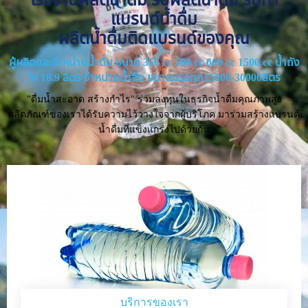
แบรนด์น้ำดื่ม
ผลิตน้ำดื่มติดแบรนด์ของคุณ
ผู้ผลิตและจำหน่ายน้ำดื่ม ขนาด 350 cc 500 cc 600 cc 1500 cc น้ำถัง
ใส 18.9 ลิตร จำหน่ายน้ำจืด ขนาดบรรทุก15000-30000ลิตร
"ดื่มน้ำสะอาด สร้างกำไร" ร่วมลงทุนในธุรกิจน้ำดื่มคุณภาพสูง
ผลิตภัณฑ์ของเราได้รับความไว้วางใจจากผู้บริโภค มาร่วมสร้างแบรนด์
น้ำดื่มที่แข็งแกร่งไปด้วยกัน
บริการของเรา