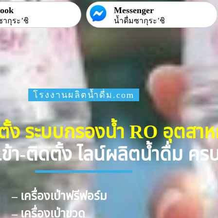
book
Messenger
ซากุระ’ชิ
น้ำดื่มซากุระ’ชิ
โรงงานผลิตน้ำดื่ม.com
ดตั้ง ระบบกรองน้ำ RO อุตสา
ข้า-ติดตั้ง ไลน์ผลิตน้ำดื่ม ค
– เครื่องเป่าฟรีฟอร์ม
– เครื่องเป่าขวด