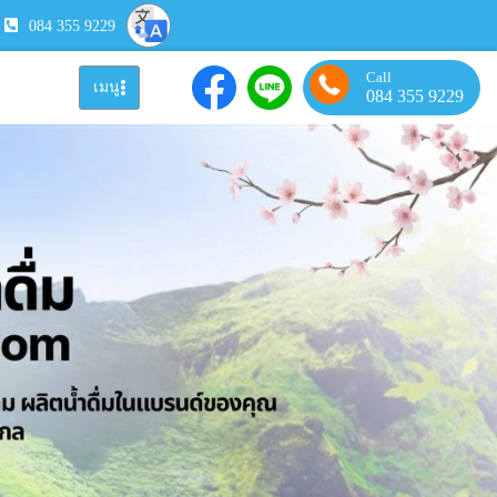
084 355 9229
Call
เมนู
084 355 9229