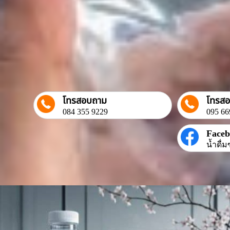
โทรสอบถาม
โทรส
084 355 9229
095 66
Face
น้ำดื่ม