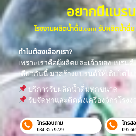
อยากมีแบรนด์น
โรงงานผลิตน้ำดื่ม.com รับผลิตน้ำด
ทำไมต้องเลือกเรา?
เพราะเราคือผู้ผลิตและเจ้าของแบรนด์ “
เดียวกันนี้ มาสร้างแบรนด์ให้เติบโตไป
บริการรับผลิตน้ำดื่มทุกขนาด
รับจัดหาและติดตั้งเครื่องจักรโร
โทรสอบถาม
โทรส
084 355 9229
095 66