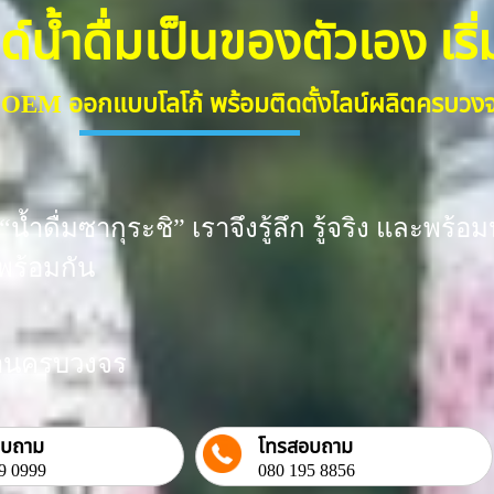
้ำดื่มเป็นของตัวเอง เริ่มต
ื่ม OEM ออกแบบโลโก้ พร้อมติดตั้งไลน์ผลิตครบว
น้ำดื่มซากุระชิ” เราจึงรู้ลึก รู้จริง และพ
พร้อมกัน
งงานครบวงจร
อบถาม
โทรสอบถาม
9 0999
080 195 8856