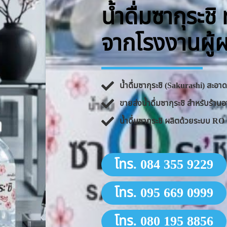
น้ำดื่มซากุระช
จากโรงงานผู้
น้ำดื่มซากุระชิ (Sakurashi) สะอ
ขายส่งน้ำดื่มซากุระชิ สำหรับร้
น้ำดื่มซากุระชิ ผลิตด้วยระบบ 
โทร. 084 355 9229
โทร. 095 669 0999
โทร. 080 195 8856