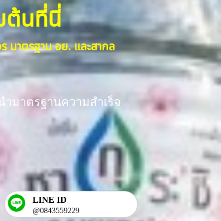
้นที่นี่
งจร มาตรฐาน อย. และสากล
ร้อมนำมาตรฐานความสำเร็จ
LINE ID
@0843559229