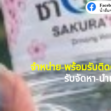
Face
น้ำดื่ม
จำหน่าย-พร้อมรับติ
รับจัดหา-นำเ