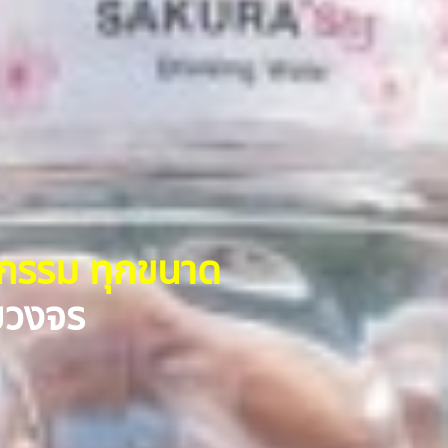
หกรรม ทุกขนาด
รบวงจร