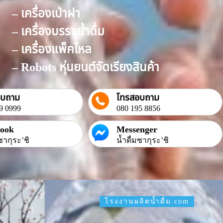
– เครื่องเป่าฝา
– เครื่องบรรจุน้ำดื่ม
– เครื่องแพ็คโหล
– Robots หุ่นยนต์จัดเรียงสินค้า
อบถาม
โทรสอบถาม
9 0999
080 195 8856
book
Messenger
ซากุระ’ชิ
น้ำดื่มซากุระ’ชิ
โรงงานผลิตน้ำดื่ม.com