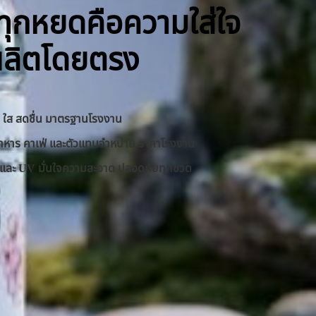
ิ ทุกหยดคือความใส่ใจ
ผลิตโดยตรง
าด ใส สดชื่น มาตรฐานโรงงาน
านอาหาร คาเฟ่ และตัวแทนจำหน่าย ราคาโรงงาน
RO และ UV มั่นใจความสะอาด ปลอดภัยทุกขวด