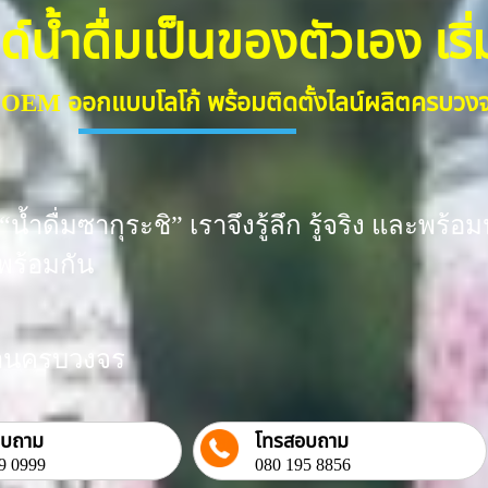
้ำดื่มเป็นของตัวเอง เริ่มต
ื่ม OEM ออกแบบโลโก้ พร้อมติดตั้งไลน์ผลิตครบว
น้ำดื่มซากุระชิ” เราจึงรู้ลึก รู้จริง และพ
พร้อมกัน
งงานครบวงจร
อบถาม
โทรสอบถาม
9 0999
080 195 8856