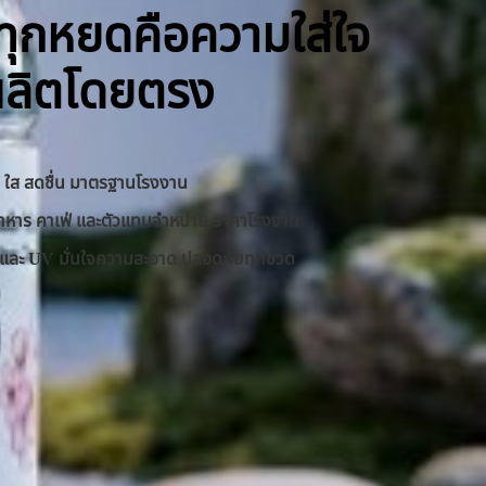
ิ ทุกหยดคือความใส่ใจ
ผลิตโดยตรง
าด ใส สดชื่น มาตรฐานโรงงาน
านอาหาร คาเฟ่ และตัวแทนจำหน่าย ราคาโรงงาน
RO และ UV มั่นใจความสะอาด ปลอดภัยทุกขวด