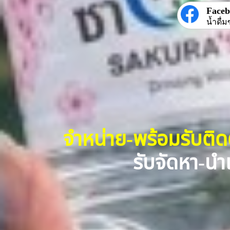
Face
น้ำดื่ม
จำหน่าย-พร้อมรับติ
รับจัดหา-นำเ