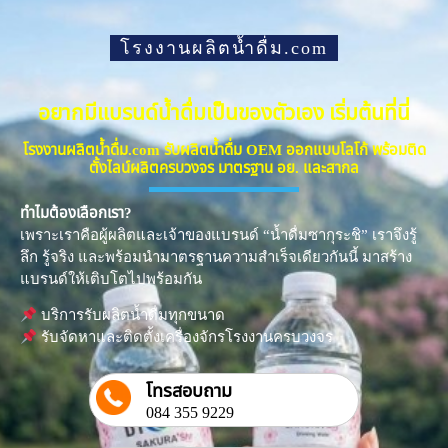
โรงงานผลิตน้ำดื่ม.com
อยากมีแบรนด์น้ำดื่มเป็นของตัวเอง เริ่มต้นที่นี่
โรงงานผลิตน้ำดื่ม.com รับผลิตน้ำดื่ม OEM ออกแบบโลโก้ พร้อมติด
ตั้งไลน์ผลิตครบวงจร มาตรฐาน อย. และสากล
ทำไมต้องเลือกเรา?
เพราะเราคือผู้ผลิตและเจ้าของแบรนด์ “น้ำดื่มซากุระชิ” เราจึงรู้
ลึก รู้จริง และพร้อมนำมาตรฐานความสำเร็จเดียวกันนี้ มาสร้าง
แบรนด์ให้เติบโตไปพร้อมกัน
บริการรับผลิตน้ำดื่มทุกขนาด
รับจัดหาและติดตั้งเครื่องจักรโรงงานครบวงจร
โทรสอบถาม
084 355 9229