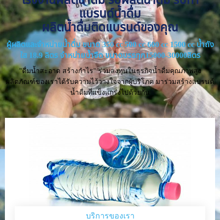
แบรนด์น้ำดื่ม
ผลิตน้ำดื่มติดแบรนด์ของคุณ
ผู้ผลิตและจำหน่ายน้ำดื่ม ขนาด 350 cc 500 cc 600 cc 1500 cc น้ำถัง
ใส 18.9 ลิตร จำหน่ายน้ำจืด ขนาดบรรทุก15000-30000ลิตร
"ดื่มน้ำสะอาด สร้างกำไร" ร่วมลงทุนในธุรกิจน้ำดื่มคุณภาพสูง
ผลิตภัณฑ์ของเราได้รับความไว้วางใจจากผู้บริโภค มาร่วมสร้างแบรนด์
น้ำดื่มที่แข็งแกร่งไปด้วยกัน
บริการของเรา