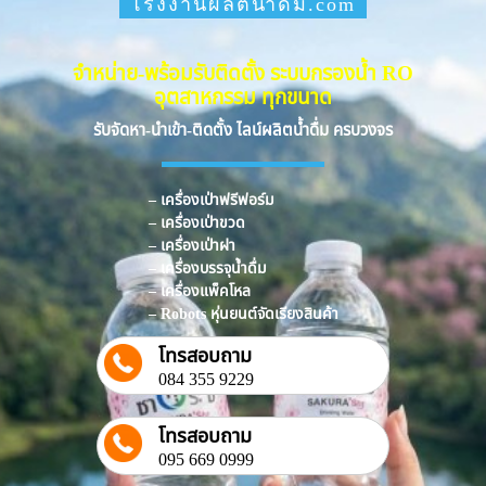
โรงงานผลิตน้ำดื่ม.com
จำหน่าย-พร้อมรับติดตั้ง ระบบกรองน้ำ RO
อุตสาหกรรม ทุกขนาด
รับจัดหา-นำเข้า-ติดตั้ง ไลน์ผลิตน้ำดื่ม ครบวงจร
– เครื่องเป่าฟรีฟอร์ม
– เครื่องเป่าขวด
– เครื่องเป่าฝา
– เครื่องบรรจุน้ำดื่ม
– เครื่องแพ็คโหล
– Robots หุ่นยนต์จัดเรียงสินค้า
โทรสอบถาม
084 355 9229
โทรสอบถาม
095 669 0999