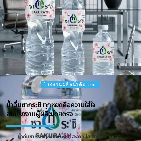
โรงงานผลิตน้ำดื่ม.com
น้ำดื่มซากุระชิ ทุกหยดคือความใส่ใจ
จากโรงงานผู้ผลิตโดยตรง
น้ำดื่มซากุระชิ (Sakurashi) สะอาด ใส สดชื่น มาตรฐาน