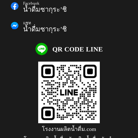
Facebook
น้ำดื่มซากุระ’ชิ
แชท
น้ำดื่มซากุระ’ชิ
QR CODE LINE
โรงงานผลิตน้ำดื่ม.com