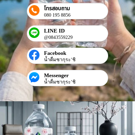
โทรสอบถาม
080 195 8856
LINE ID
@0843559229
Facebook
น้ำดื่มซากุระ’ชิ
Messenger
น้ำดื่มซากุระ’ชิ