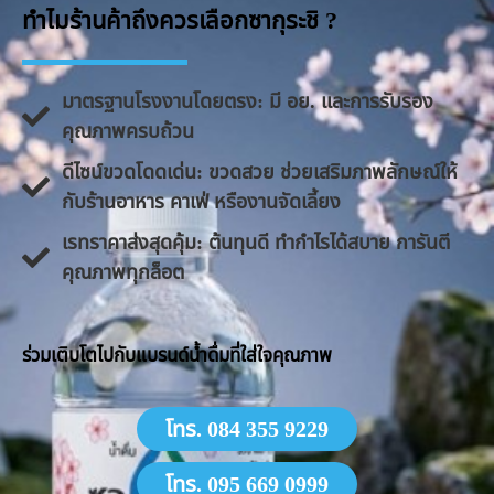
ทำไมร้านค้าถึงควรเลือกซากุระชิ ?
มาตรฐานโรงงานโดยตรง: มี อย. และการรับรอง
คุณภาพครบถ้วน
ดีไซน์ขวดโดดเด่น: ขวดสวย ช่วยเสริมภาพลักษณ์ให้
กับร้านอาหาร คาเฟ่ หรืองานจัดเลี้ยง
​เรทราคาส่งสุดคุ้ม: ต้นทุนดี ทำกำไรได้สบาย การันตี
คุณภาพทุกล็อต
​ร่วมเติบโตไปกับแบรนด์น้ำดื่มที่ใส่ใจคุณภาพ
โทร. 084 355 9229
โทร. 095 669 0999