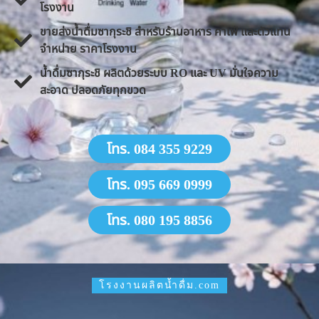
โรงงาน
ขายส่งน้ำดื่มซากุระชิ สำหรับร้านอาหาร คาเฟ่ และตัวแทน
จำหน่าย ราคาโรงงาน
น้ำดื่มซากุระชิ ผลิตด้วยระบบ RO และ UV มั่นใจความ
สะอาด ปลอดภัยทุกขวด
โทร. 084 355 9229
โทร. 095 669 0999
โทร. 080 195 8856
โรงงานผลิตน้ำดื่ม.com