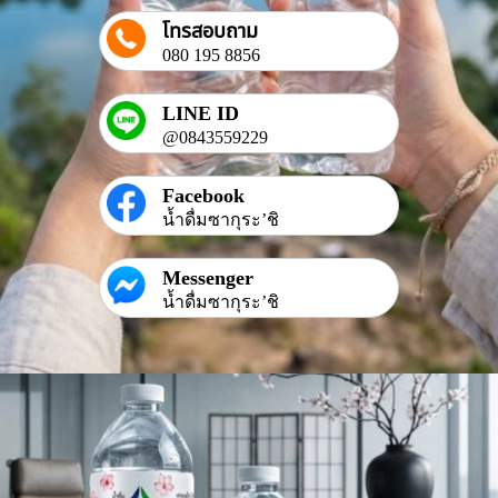
โทรสอบถาม
080 195 8856
LINE ID
@0843559229
Facebook
น้ำดื่มซากุระ’ชิ
Messenger
น้ำดื่มซากุระ’ชิ