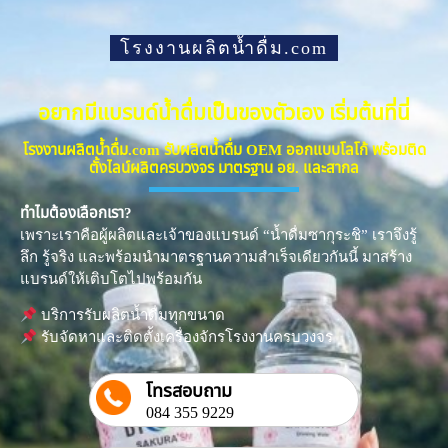
โรงงานผลิตน้ำดื่ม.com
อยากมีแบรนด์น้ำดื่มเป็นของตัวเอง เริ่มต้นที่นี่
โรงงานผลิตน้ำดื่ม.com รับผลิตน้ำดื่ม OEM ออกแบบโลโก้ พร้อมติด
ตั้งไลน์ผลิตครบวงจร มาตรฐาน อย. และสากล
ทำไมต้องเลือกเรา?
เพราะเราคือผู้ผลิตและเจ้าของแบรนด์ “น้ำดื่มซากุระชิ” เราจึงรู้
ลึก รู้จริง และพร้อมนำมาตรฐานความสำเร็จเดียวกันนี้ มาสร้าง
แบรนด์ให้เติบโตไปพร้อมกัน
บริการรับผลิตน้ำดื่มทุกขนาด
รับจัดหาและติดตั้งเครื่องจักรโรงงานครบวงจร
โทรสอบถาม
084 355 9229