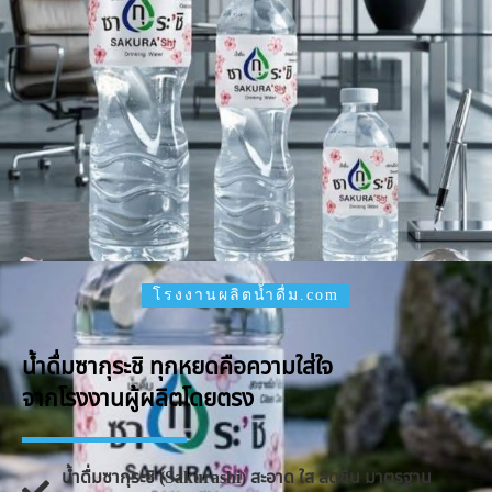
โรงงานผลิตน้ำดื่ม.com
น้ำดื่มซากุระชิ ทุกหยดคือความใส่ใจ
จากโรงงานผู้ผลิตโดยตรง
น้ำดื่มซากุระชิ (Sakurashi) สะอาด ใส สดชื่น มาตรฐาน