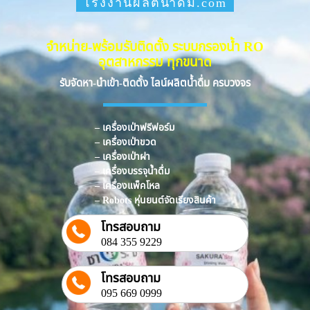
โรงงานผลิตน้ำดื่ม.com
จำหน่าย-พร้อมรับติดตั้ง ระบบกรองน้ำ RO
อุตสาหกรรม ทุกขนาด
รับจัดหา-นำเข้า-ติดตั้ง ไลน์ผลิตน้ำดื่ม ครบวงจร
– เครื่องเป่าฟรีฟอร์ม
– เครื่องเป่าขวด
– เครื่องเป่าฝา
– เครื่องบรรจุน้ำดื่ม
– เครื่องแพ็คโหล
– Robots หุ่นยนต์จัดเรียงสินค้า
โทรสอบถาม
084 355 9229
โทรสอบถาม
095 669 0999