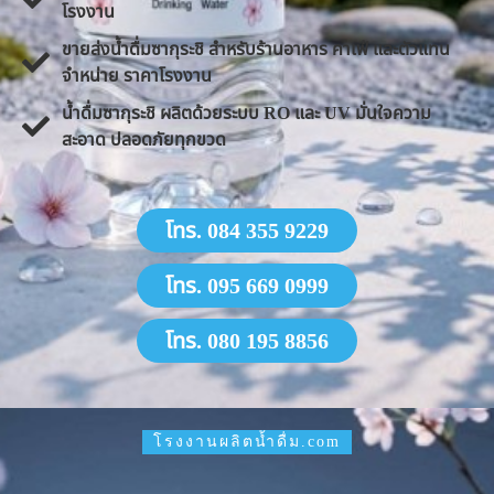
โรงงาน
ขายส่งน้ำดื่มซากุระชิ สำหรับร้านอาหาร คาเฟ่ และตัวแทน
จำหน่าย ราคาโรงงาน
น้ำดื่มซากุระชิ ผลิตด้วยระบบ RO และ UV มั่นใจความ
สะอาด ปลอดภัยทุกขวด
โทร. 084 355 9229
โทร. 095 669 0999
โทร. 080 195 8856
โรงงานผลิตน้ำดื่ม.com