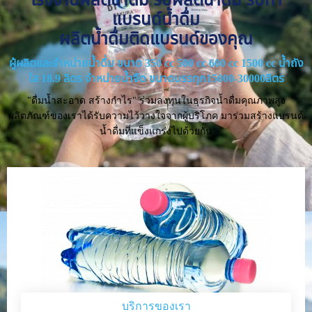
แบรนด์น้ำดื่ม
ผลิตน้ำดื่มติดแบรนด์ของคุณ
ผู้ผลิตและจำหน่ายน้ำดื่ม ขนาด 350 cc 500 cc 600 cc 1500 cc น้ำถัง
ใส 18.9 ลิตร จำหน่ายน้ำจืด ขนาดบรรทุก15000-30000ลิตร
"ดื่มน้ำสะอาด สร้างกำไร" ร่วมลงทุนในธุรกิจน้ำดื่มคุณภาพสูง
ผลิตภัณฑ์ของเราได้รับความไว้วางใจจากผู้บริโภค มาร่วมสร้างแบรนด์
น้ำดื่มที่แข็งแกร่งไปด้วยกัน
บริการของเรา