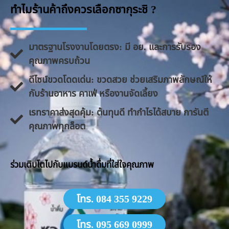
ทำไมร้านค้าถึงควรเลือกซากุระชิ ?
มาตรฐานโรงงานโดยตรง: มี อย. และการรับรอง
คุณภาพครบถ้วน
ดีไซน์ขวดโดดเด่น: ขวดสวย ช่วยเสริมภาพลักษณ์ให้
กับร้านอาหาร คาเฟ่ หรืองานจัดเลี้ยง
​เรทราคาส่งสุดคุ้ม: ต้นทุนดี ทำกำไรได้สบาย การันตี
คุณภาพทุกล็อต
​ร่วมเติบโตไปกับแบรนด์น้ำดื่มที่ใส่ใจคุณภาพ
โทร. 084 355 9229
โทร. 095 669 0999