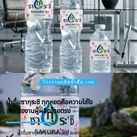
โรงงานผลิตน้ำดื่ม.com
น้ำดื่มซากุระชิ ทุกหยดคือความใส่ใจ
จากโรงงานผู้ผลิตโดยตรง
น้ำดื่มซากุระชิ (Sakurashi) สะอาด ใส สดชื่น มาตรฐาน