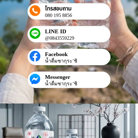
โทรสอบถาม
080 195 8856
LINE ID
@0843559229
Facebook
น้ำดื่มซากุระ’ชิ
Messenger
น้ำดื่มซากุระ’ชิ