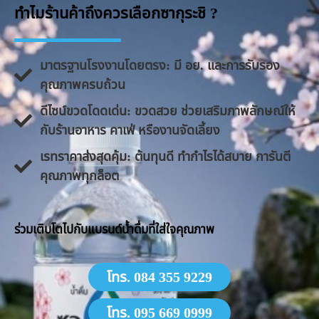
ทำไมร้านค้าถึงควรเลือกซากุระชิ ?
มาตรฐานโรงงานโดยตรง: มี อย. และการรับรอง
คุณภาพครบถ้วน
ดีไซน์ขวดโดดเด่น: ขวดสวย ช่วยเสริมภาพลักษณ์ให้
กับร้านอาหาร คาเฟ่ หรืองานจัดเลี้ยง
​เรทราคาส่งสุดคุ้ม: ต้นทุนดี ทำกำไรได้สบาย การันตี
คุณภาพทุกล็อต
​ร่วมเติบโตไปกับแบรนด์น้ำดื่มที่ใส่ใจคุณภาพ
โทร. 084 355 9229
โทร. 095 669 0999