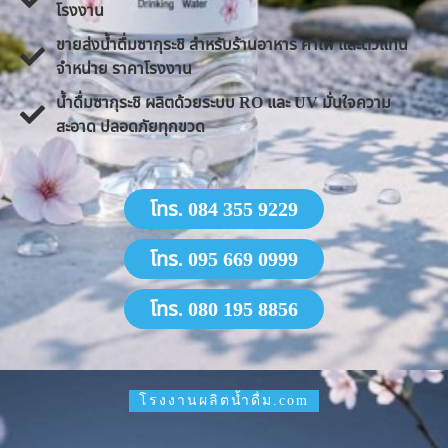
โรงงาน
ขายส่งน้ำดื่มซากุระชิ สำหรับร้านอาหาร คาเฟ่ และตัวแทน
จำหน่าย ราคาโรงงาน
น้ำดื่มซากุระชิ ผลิตด้วยระบบ RO และ UV มั่นใจความ
สะอาด ปลอดภัยทุกขวด
โทร. 084 355 9229
โทร. 095 669 0999
โทร. 080 195 8856
โรงงานผลิตน้ำดื่ม.com