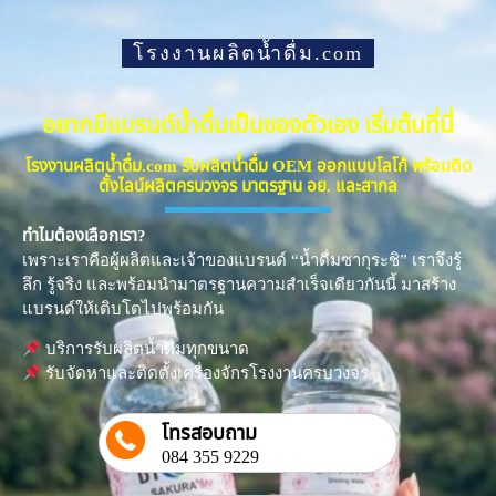
โรงงานผลิตน้ำดื่ม.com
อยากมีแบรนด์น้ำดื่มเป็นของตัวเอง เริ่มต้นที่นี่
โรงงานผลิตน้ำดื่ม.com รับผลิตน้ำดื่ม OEM ออกแบบโลโก้ พร้อมติด
ตั้งไลน์ผลิตครบวงจร มาตรฐาน อย. และสากล
ทำไมต้องเลือกเรา?
เพราะเราคือผู้ผลิตและเจ้าของแบรนด์ “น้ำดื่มซากุระชิ” เราจึงรู้
ลึก รู้จริง และพร้อมนำมาตรฐานความสำเร็จเดียวกันนี้ มาสร้าง
แบรนด์ให้เติบโตไปพร้อมกัน
บริการรับผลิตน้ำดื่มทุกขนาด
รับจัดหาและติดตั้งเครื่องจักรโรงงานครบวงจร
โทรสอบถาม
084 355 9229