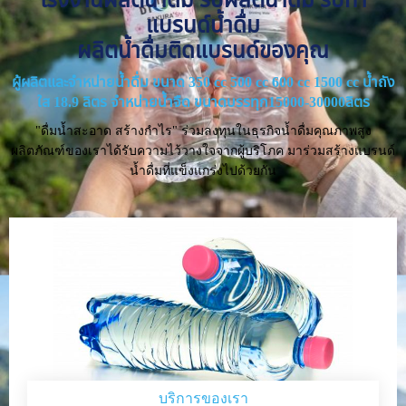
แบรนด์น้ำดื่ม
ผลิตน้ำดื่มติดแบรนด์ของคุณ
ผู้ผลิตและจำหน่ายน้ำดื่ม ขนาด 350 cc 500 cc 600 cc 1500 cc น้ำถัง
ใส 18.9 ลิตร จำหน่ายน้ำจืด ขนาดบรรทุก15000-30000ลิตร
"ดื่มน้ำสะอาด สร้างกำไร" ร่วมลงทุนในธุรกิจน้ำดื่มคุณภาพสูง
ผลิตภัณฑ์ของเราได้รับความไว้วางใจจากผู้บริโภค มาร่วมสร้างแบรนด์
น้ำดื่มที่แข็งแกร่งไปด้วยกัน
บริการของเรา