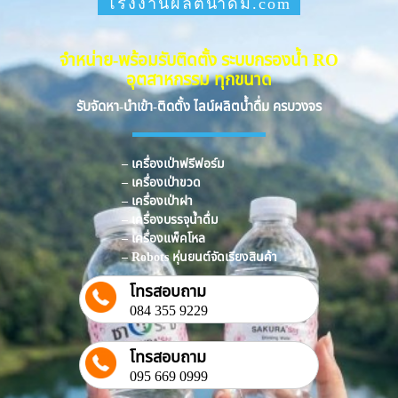
โรงงานผลิตน้ำดื่ม.com
จำหน่าย-พร้อมรับติดตั้ง ระบบกรองน้ำ RO
อุตสาหกรรม ทุกขนาด
รับจัดหา-นำเข้า-ติดตั้ง ไลน์ผลิตน้ำดื่ม ครบวงจร
– เครื่องเป่าฟรีฟอร์ม
– เครื่องเป่าขวด
– เครื่องเป่าฝา
– เครื่องบรรจุน้ำดื่ม
– เครื่องแพ็คโหล
– Robots หุ่นยนต์จัดเรียงสินค้า
โทรสอบถาม
084 355 9229
โทรสอบถาม
095 669 0999