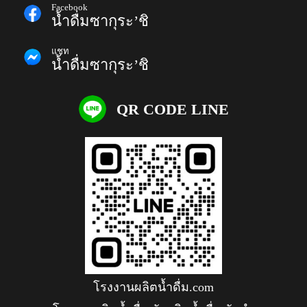
Facebook
น้ำดื่มซากุระ’ชิ
แชท
น้ำดื่มซากุระ’ชิ
QR CODE LINE
โรงงานผลิตน้ำดื่ม.com