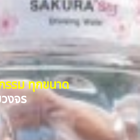
หกรรม ทุกขนาด
รบวงจร