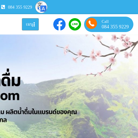
084 355 9229
Call
เมนู
084 355 9229