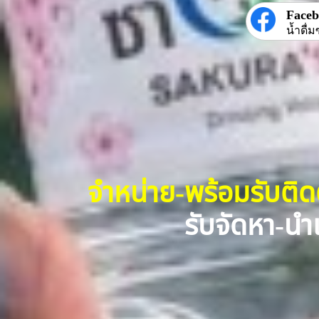
Face
น้ำดื่ม
จำหน่าย-พร้อมรับติ
รับจัดหา-นำเ