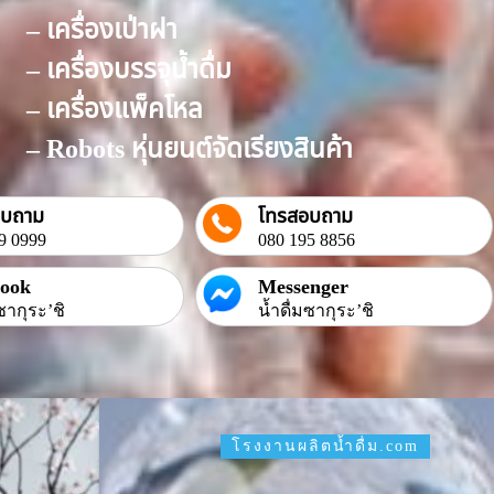
– เครื่องเป่าฝา
– เครื่องบรรจุน้ำดื่ม
– เครื่องแพ็คโหล
– Robots หุ่นยนต์จัดเรียงสินค้า
อบถาม
โทรสอบถาม
9 0999
080 195 8856
book
Messenger
ซากุระ’ชิ
น้ำดื่มซากุระ’ชิ
โรงงานผลิตน้ำดื่ม.com