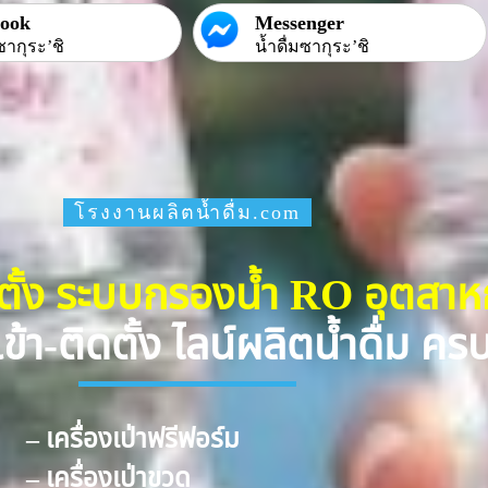
book
Messenger
ซากุระ’ชิ
น้ำดื่มซากุระ’ชิ
โรงงานผลิตน้ำดื่ม.com
ดตั้ง ระบบกรองน้ำ RO อุตสา
ข้า-ติดตั้ง ไลน์ผลิตน้ำดื่ม ค
– เครื่องเป่าฟรีฟอร์ม
– เครื่องเป่าขวด