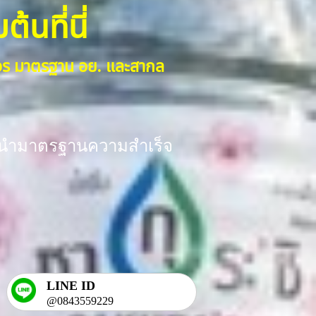
้นที่นี่
งจร มาตรฐาน อย. และสากล
ร้อมนำมาตรฐานความสำเร็จ
LINE ID
@0843559229