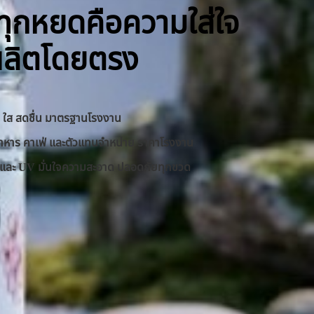
ิ ทุกหยดคือความใส่ใจ
ผลิตโดยตรง
าด ใส สดชื่น มาตรฐานโรงงาน
านอาหาร คาเฟ่ และตัวแทนจำหน่าย ราคาโรงงาน
RO และ UV มั่นใจความสะอาด ปลอดภัยทุกขวด