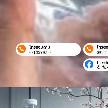
โทรสอบถาม
โทรส
084 355 9229
095 66
Face
น้ำดื่ม