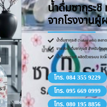
น้ำดื่มซากุระช
จากโรงงานผู้
น้ำดื่มซากุระชิ (Sakurashi) สะอ
ขายส่งน้ำดื่มซากุระชิ สำหรับร้
น้ำดื่มซากุระชิ ผลิตด้วยระบบ 
โทร. 084 355 9229
โทร. 095 669 0999
โทร. 080 195 8856