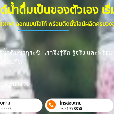
้ำดื่มเป็นของตัวเอง เริ่มต
ื่ม OEM ออกแบบโลโก้ พร้อมติดตั้งไลน์ผลิตครบว
น้ำดื่มซากุระชิ” เราจึงรู้ลึก รู้จริง และพ
พร้อมกัน
งงานครบวงจร
อบถาม
โทรสอบถาม
9 0999
080 195 8856