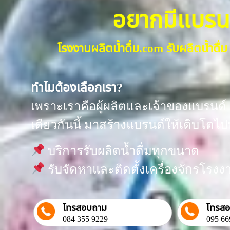
อยากมีแบรนด์น
โรงงานผลิตน้ำดื่ม.com รับผลิตน้ำด
ทำไมต้องเลือกเรา?
เพราะเราคือผู้ผลิตและเจ้าของแบรนด์ “
เดียวกันนี้ มาสร้างแบรนด์ให้เติบโตไป
บริการรับผลิตน้ำดื่มทุกขนาด
รับจัดหาและติดตั้งเครื่องจักรโร
โทรสอบถาม
โทรส
084 355 9229
095 66