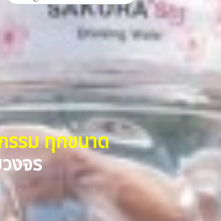
หกรรม ทุกขนาด
รบวงจร