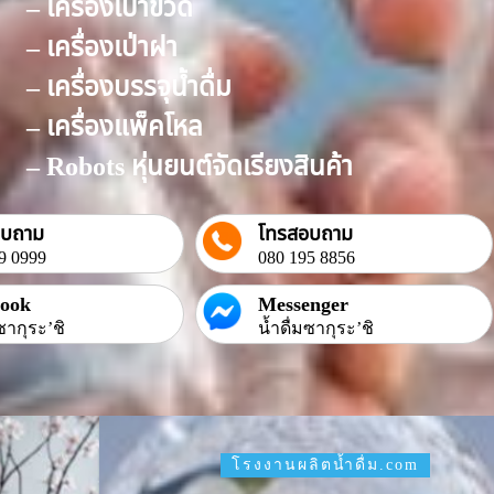
– เครื่องเป่าขวด
– เครื่องเป่าฝา
– เครื่องบรรจุน้ำดื่ม
– เครื่องแพ็คโหล
– Robots หุ่นยนต์จัดเรียงสินค้า
อบถาม
โทรสอบถาม
9 0999
080 195 8856
book
Messenger
ซากุระ’ชิ
น้ำดื่มซากุระ’ชิ
โรงงานผลิตน้ำดื่ม.com