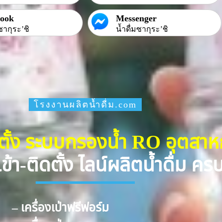
book
Messenger
ซากุระ’ชิ
น้ำดื่มซากุระ’ชิ
โรงงานผลิตน้ำดื่ม.com
ดตั้ง ระบบกรองน้ำ RO อุตสา
ข้า-ติดตั้ง ไลน์ผลิตน้ำดื่ม ค
– เครื่องเป่าฟรีฟอร์ม