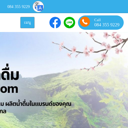
084 355 9229
Call
เมนู
084 355 9229