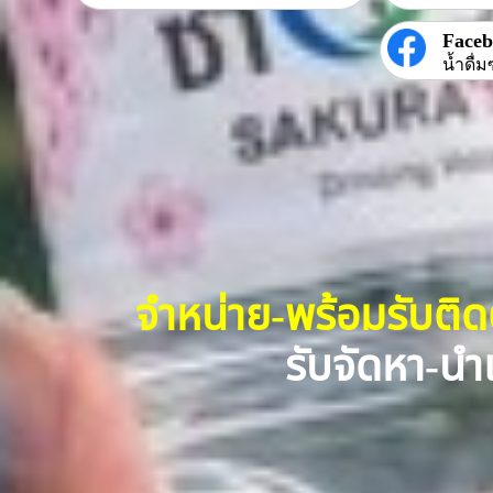
Face
น้ำดื่ม
จำหน่าย-พร้อมรับติ
รับจัดหา-นำเ