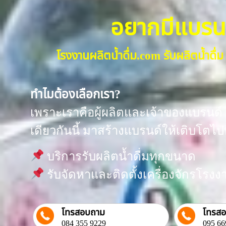
อยากมีแบรนด์น
โรงงานผลิตน้ำดื่ม.com รับผลิตน้ำด
ทำไมต้องเลือกเรา?
เพราะเราคือผู้ผลิตและเจ้าของแบรนด์ “
เดียวกันนี้ มาสร้างแบรนด์ให้เติบโตไป
บริการรับผลิตน้ำดื่มทุกขนาด
รับจัดหาและติดตั้งเครื่องจักรโร
โทรสอบถาม
โทรส
084 355 9229
095 66