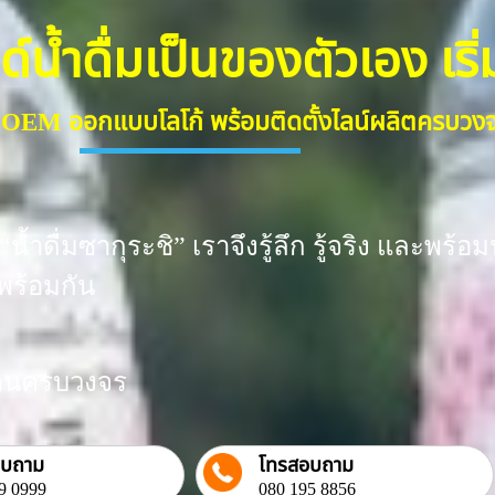
้ำดื่มเป็นของตัวเอง เริ่มต
ื่ม OEM ออกแบบโลโก้ พร้อมติดตั้งไลน์ผลิตครบว
น้ำดื่มซากุระชิ” เราจึงรู้ลึก รู้จริง และพ
พร้อมกัน
งงานครบวงจร
อบถาม
โทรสอบถาม
9 0999
080 195 8856