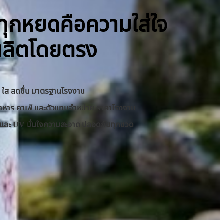
ิ ทุกหยดคือความใส่ใจ
ผลิตโดยตรง
าด ใส สดชื่น มาตรฐานโรงงาน
านอาหาร คาเฟ่ และตัวแทนจำหน่าย ราคาโรงงาน
RO และ UV มั่นใจความสะอาด ปลอดภัยทุกขวด