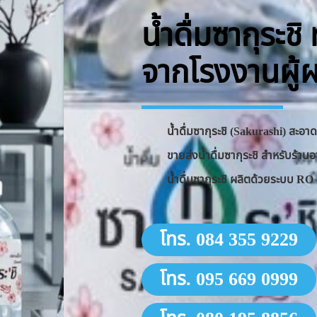
น้ำดื่มซากุระช
จากโรงงานผู้
น้ำดื่มซากุระชิ (Sakurashi) สะอ
ขายส่งน้ำดื่มซากุระชิ สำหรับร้
น้ำดื่มซากุระชิ ผลิตด้วยระบบ 
โทร. 084 355 9229
โทร. 095 669 0999