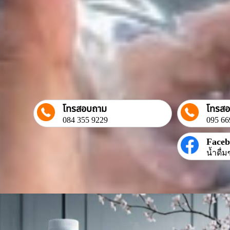
โทรสอบถาม
โทรส
084 355 9229
095 66
Face
น้ำดื่ม