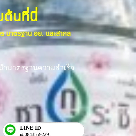
้นที่นี่
งจร มาตรฐาน อย. และสากล
ร้อมนำมาตรฐานความสำเร็จ
LINE ID
@0843559229