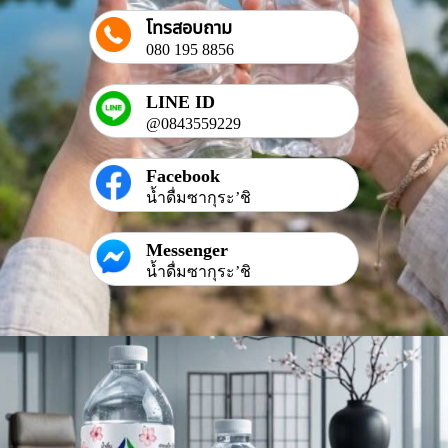
โทรสอบถาม
080 195 8856
LINE ID
@0843559229
Facebook
น้ำดื่มซากุระ’ชิ
Messenger
น้ำดื่มซากุระ’ชิ