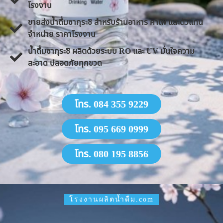
โรงงาน
ขายส่งน้ำดื่มซากุระชิ สำหรับร้านอาหาร คาเฟ่ และตัวแทน
จำหน่าย ราคาโรงงาน
น้ำดื่มซากุระชิ ผลิตด้วยระบบ RO และ UV มั่นใจความ
สะอาด ปลอดภัยทุกขวด
โทร. 084 355 9229
โทร. 095 669 0999
โทร. 080 195 8856
โรงงานผลิตน้ำดื่ม.com