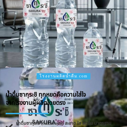
โรงงานผลิตน้ำดื่ม.com
น้ำดื่มซากุระชิ ทุกหยดคือความใส่ใจ
จากโรงงานผู้ผลิตโดยตรง
น้ำดื่มซากุระชิ (Sakurashi) สะอาด ใส สดชื่น มาตรฐาน