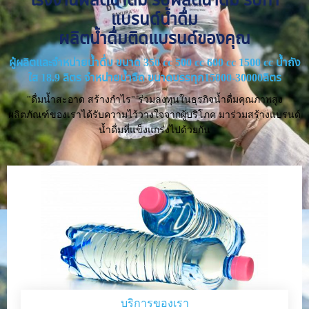
แบรนด์น้ำดื่ม
ผลิตน้ำดื่มติดแบรนด์ของคุณ
ผู้ผลิตและจำหน่ายน้ำดื่ม ขนาด 350 cc 500 cc 600 cc 1500 cc น้ำถัง
ใส 18.9 ลิตร จำหน่ายน้ำจืด ขนาดบรรทุก15000-30000ลิตร
"ดื่มน้ำสะอาด สร้างกำไร" ร่วมลงทุนในธุรกิจน้ำดื่มคุณภาพสูง
ผลิตภัณฑ์ของเราได้รับความไว้วางใจจากผู้บริโภค มาร่วมสร้างแบรนด์
น้ำดื่มที่แข็งแกร่งไปด้วยกัน
บริการของเรา