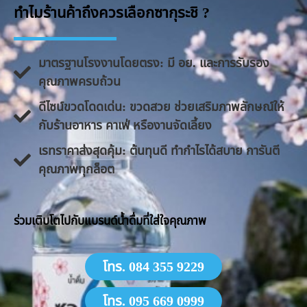
ทำไมร้านค้าถึงควรเลือกซากุระชิ ?
มาตรฐานโรงงานโดยตรง: มี อย. และการรับรอง
คุณภาพครบถ้วน
ดีไซน์ขวดโดดเด่น: ขวดสวย ช่วยเสริมภาพลักษณ์ให้
กับร้านอาหาร คาเฟ่ หรืองานจัดเลี้ยง
​เรทราคาส่งสุดคุ้ม: ต้นทุนดี ทำกำไรได้สบาย การันตี
คุณภาพทุกล็อต
​ร่วมเติบโตไปกับแบรนด์น้ำดื่มที่ใส่ใจคุณภาพ
โทร. 084 355 9229
โทร. 095 669 0999