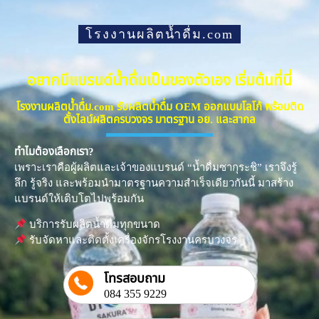
โรงงานผลิตน้ำดื่ม.com
อยากมีแบรนด์น้ำดื่มเป็นของตัวเอง เริ่มต้นที่นี่
โรงงานผลิตน้ำดื่ม.com รับผลิตน้ำดื่ม OEM ออกแบบโลโก้ พร้อมติด
ตั้งไลน์ผลิตครบวงจร มาตรฐาน อย. และสากล
ทำไมต้องเลือกเรา?
เพราะเราคือผู้ผลิตและเจ้าของแบรนด์ “น้ำดื่มซากุระชิ” เราจึงรู้
ลึก รู้จริง และพร้อมนำมาตรฐานความสำเร็จเดียวกันนี้ มาสร้าง
แบรนด์ให้เติบโตไปพร้อมกัน
บริการรับผลิตน้ำดื่มทุกขนาด
รับจัดหาและติดตั้งเครื่องจักรโรงงานครบวงจร
โทรสอบถาม
084 355 9229