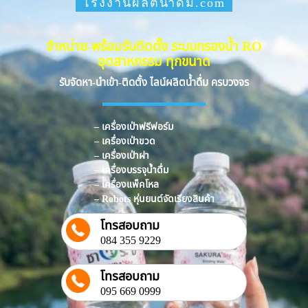
โรงงานผลิตน้ำดื่ม.com
จำหน่าย-พร้อมรับติดตั้ง ระบบกรองน้ำ RO
อุตสาหกรรม ทุกขนาด
รับจัดหา-นำเข้า-ติดตั้ง ไลน์ผลิตน้ำดื่ม ครบวงจร
– เครื่องเป่าฟรีฟอร์ม
– เครื่องเป่าขวด
– เครื่องเป่าฝา
– เครื่องบรรจุน้ำดื่ม
– เครื่องแพ็คโหล
– Robots หุ่นยนต์จัดเรียงสินค้า
โทรสอบถาม
084 355 9229
โทรสอบถาม
095 669 0999