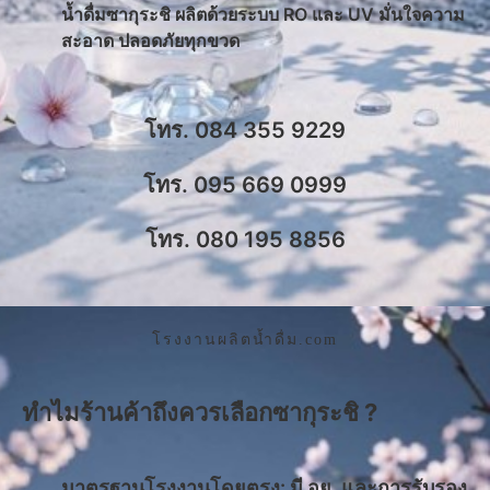
น้ำดื่มซากุระชิ ผลิตด้วยระบบ RO และ UV มั่นใจความ
สะอาด ปลอดภัยทุกขวด
โทร. 084 355 9229
โทร. 095 669 0999
โทร. 080 195 8856
โรงงานผลิตน้ำดื่ม.com
ทำไมร้านค้าถึงควรเลือกซากุระชิ ?
มาตรฐานโรงงานโดยตรง: มี อย. และการรับรอง