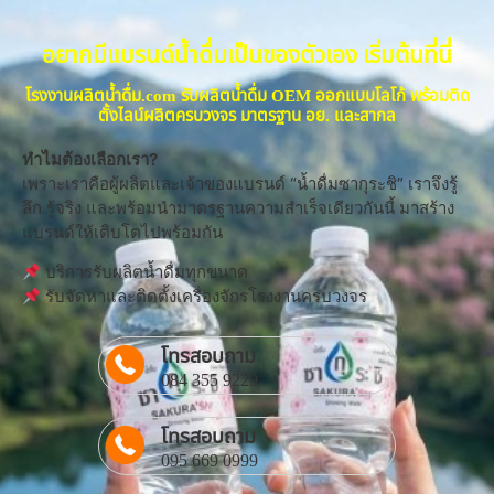
อยากมีแบรนด์น้ำดื่มเป็นของตัวเอง เริ่มต้นที่นี่
โรงงานผลิตน้ำดื่ม.com รับผลิตน้ำดื่ม OEM ออกแบบโลโก้ พร้อมติด
ตั้งไลน์ผลิตครบวงจร มาตรฐาน อย. และสากล
ทำไมต้องเลือกเรา?
เพราะเราคือผู้ผลิตและเจ้าของแบรนด์ “น้ำดื่มซากุระชิ” เราจึงรู้
ลึก รู้จริง และพร้อมนำมาตรฐานความสำเร็จเดียวกันนี้ มาสร้าง
แบรนด์ให้เติบโตไปพร้อมกัน
บริการรับผลิตน้ำดื่มทุกขนาด
รับจัดหาและติดตั้งเครื่องจักรโรงงานครบวงจร
โทรสอบถาม
084 355 9229
โทรสอบถาม
095 669 0999