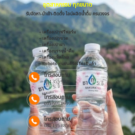
อุตสาหกรรม ทุกขนาด
รับจัดหา-นำเข้า-ติดตั้ง ไลน์ผลิตน้ำดื่ม ครบวงจร
– เครื่องเป่าฟรีฟอร์ม
– เครื่องเป่าขวด
– เครื่องเป่าฝา
– เครื่องบรรจุน้ำดื่ม
– เครื่องแพ็คโหล
– Robots หุ่นยนต์จัดเรียงสินค้า
โทรสอบถาม
084 355 9229
โทรสอบถาม
095 669 0999
โทรสอบถาม
080 195 8856