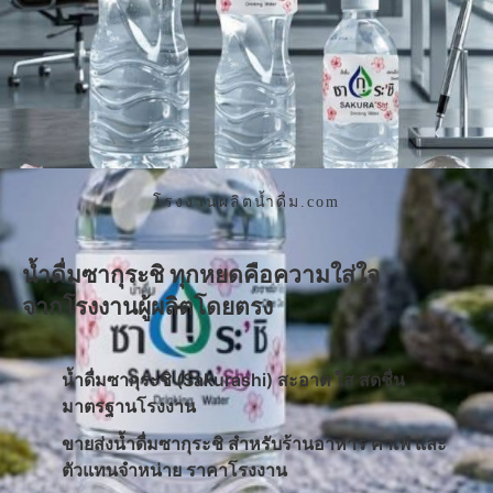
โรงงานผลิตน้ำดื่ม.com
น้ำดื่มซากุระชิ ทุกหยดคือความใส่ใจ
จากโรงงานผู้ผลิตโดยตรง
น้ำดื่มซากุระชิ (Sakurashi) สะอาด ใส สดชื่น
มาตรฐานโรงงาน
ขายส่งน้ำดื่มซากุระชิ สำหรับร้านอาหาร คาเฟ่ และ
ตัวแทนจำหน่าย ราคาโรงงาน