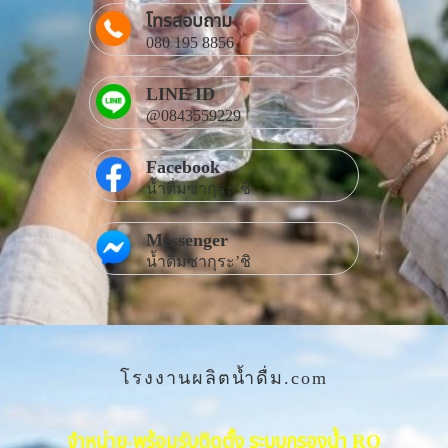
โทรสอบถาม
080 195 8856
LINE ID
@0843559229
Facebook
น้ำดื่มซากุระ’ชิ
Messenger
น้ำดื่มซากุระ’ชิ
โรงงานผลิตน้ำดื่ม.com
จำหน่าย-พร้อมรับติดตั้ง ระบบกรองน้ำ RO