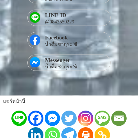
LINE ID
@0843559229
Facebook
น้ำดื่มซากุระ’ชิ
Messenger
น้ำดื่มซากุระ’ชิ
แชร์หน้านี้