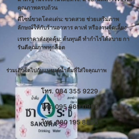
คุณภาพครบถ้วน
ดีไซน์ขวดโดดเด่น: ขวดสวย ช่วยเสริมภาพ
ลักษณ์ให้กับร้านอาหาร คาเฟ่ หรืองานจัดเลี้ยง
​เรทราคาส่งสุดคุ้ม: ต้นทุนดี ทำกำไรได้สบาย กา
รันตีคุณภาพทุกล็อต
​ร่วมเติบโตไปกับแบรนด์น้ำดื่มที่ใส่ใจคุณภาพ
โทร. 084 355 9229
โทร. 095 669 0999
โทร. 080 195 8856