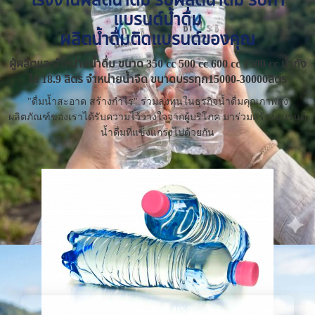
แบรนด์น้ำดื่ม
ผลิตน้ำดื่มติดแบรนด์ของคุณ
ผู้ผลิตและจำหน่ายน้ำดื่ม ขนาด 350 cc 500 cc 600 cc 1500 cc น้ำถัง
ใส 18.9 ลิตร จำหน่ายน้ำจืด ขนาดบรรทุก15000-30000ลิตร
"ดื่มน้ำสะอาด สร้างกำไร" ร่วมลงทุนในธุรกิจน้ำดื่มคุณภาพสูง
ผลิตภัณฑ์ของเราได้รับความไว้วางใจจากผู้บริโภค มาร่วมสร้างแบรนด์
น้ำดื่มที่แข็งแกร่งไปด้วยกัน
บริการของเรา