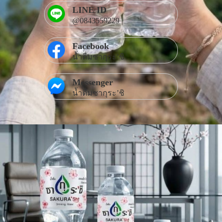
LINE ID
@0843559229
Facebook
น้ำดื่มซากุระ’ชิ
Messenger
น้ำดื่มซากุระ’ชิ