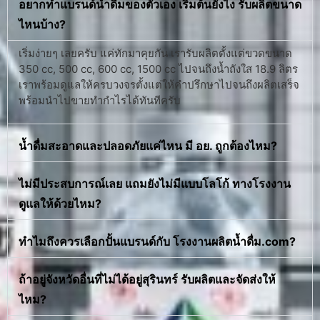
อยากทำแบรนด์น้ำดื่มของตัวเอง เริ่มต้นยังไง รับผลิตขนาด
ไหนบ้าง?
เริ่มง่ายๆ เลยครับ แค่ทักมาคุยกัน เรารับผลิตตั้งแต่ขวดขนาด
350 cc, 500 cc, 600 cc, 1500 cc ไปจนถึงน้ำถังใส 18.9 ลิตร
เราพร้อมดูแลให้ครบวงจรตั้งแต่ให้คำปรึกษาไปจนถึงผลิตเสร็จ
พร้อมนำไปขายทำกำไรได้ทันทีครับ
น้ำดื่มสะอาดและปลอดภัยแค่ไหน มี อย. ถูกต้องไหม?
ไม่มีประสบการณ์เลย แถมยังไม่มีแบบโลโก้ ทางโรงงาน
ดูแลให้ด้วยไหม?
ทำไมถึงควรเลือกปั้นแบรนด์กับ โรงงานผลิตน้ำดื่ม.com?
ถ้าอยู่จังหวัดอื่นที่ไม่ได้อยู่สุรินทร์ รับผลิตและจัดส่งให้
ไหม?