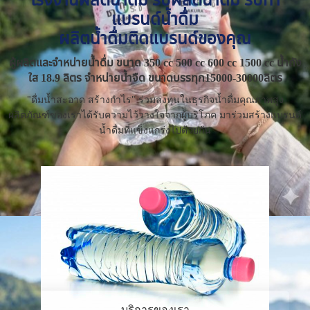
แบรนด์น้ำดื่ม
ผลิตน้ำดื่มติดแบรนด์ของคุณ
ผู้ผลิตและจำหน่ายน้ำดื่ม ขนาด 350 cc 500 cc 600 cc 1500 cc น้ำถัง
ใส 18.9 ลิตร จำหน่ายน้ำจืด ขนาดบรรทุก15000-30000ลิตร
"ดื่มน้ำสะอาด สร้างกำไร" ร่วมลงทุนในธุรกิจน้ำดื่มคุณภาพสูง
ผลิตภัณฑ์ของเราได้รับความไว้วางใจจากผู้บริโภค มาร่วมสร้างแบรนด์
น้ำดื่มที่แข็งแกร่งไปด้วยกัน
บริการของเรา