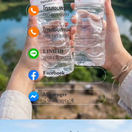
โทรสอบถาม
095 669 0999
โทรสอบถาม
080 195 8856
LINE ID
@0843559229
Facebook
น้ำดื่มซากุระ’ชิ
Messenger
น้ำดื่มซากุระ’ชิ