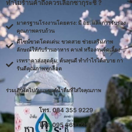
ทำไมร้านค้าถึงควรเลือกซากุระชิ ?
มาตรฐานโรงงานโดยตรง: มี อย. และการรับรอง
คุณภาพครบถ้วน
ดีไซน์ขวดโดดเด่น: ขวดสวย ช่วยเสริมภาพ
ลักษณ์ให้กับร้านอาหาร คาเฟ่ หรืองานจัดเลี้ยง
​เรทราคาส่งสุดคุ้ม: ต้นทุนดี ทำกำไรได้สบาย กา
รันตีคุณภาพทุกล็อต
​ร่วมเติบโตไปกับแบรนด์น้ำดื่มที่ใส่ใจคุณภาพ
โทร. 084 355 9229
โทร. 095 669 0999