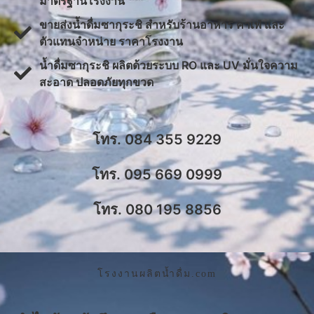
มาตรฐานโรงงาน
ขายส่งน้ำดื่มซากุระชิ สำหรับร้านอาหาร คาเฟ่ และ
ตัวแทนจำหน่าย ราคาโรงงาน
น้ำดื่มซากุระชิ ผลิตด้วยระบบ RO และ UV มั่นใจความ
สะอาด ปลอดภัยทุกขวด
โทร. 084 355 9229
โทร. 095 669 0999
โทร. 080 195 8856
โรงงานผลิตน้ำดื่ม.com