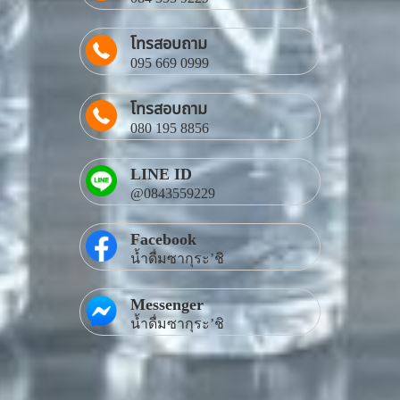
โทรสอบถาม
095 669 0999
โทรสอบถาม
080 195 8856
LINE ID
@0843559229
Facebook
น้ำดื่มซากุระ’ชิ
Messenger
น้ำดื่มซากุระ’ชิ