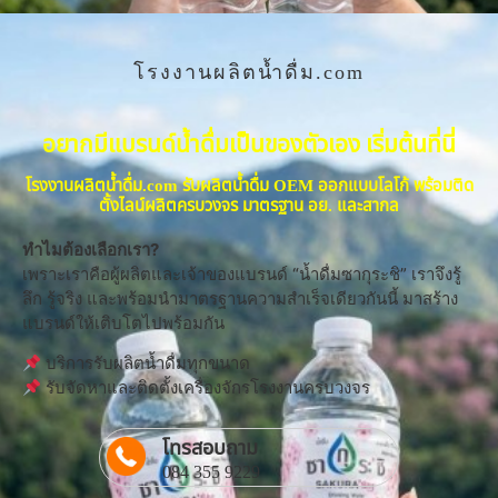
โรงงานผลิตน้ำดื่ม.com
อยากมีแบรนด์น้ำดื่มเป็นของตัวเอง เริ่มต้นที่นี่
โรงงานผลิตน้ำดื่ม.com รับผลิตน้ำดื่ม OEM ออกแบบโลโก้ พร้อมติด
ตั้งไลน์ผลิตครบวงจร มาตรฐาน อย. และสากล
ทำไมต้องเลือกเรา?
เพราะเราคือผู้ผลิตและเจ้าของแบรนด์ “น้ำดื่มซากุระชิ” เราจึงรู้
ลึก รู้จริง และพร้อมนำมาตรฐานความสำเร็จเดียวกันนี้ มาสร้าง
แบรนด์ให้เติบโตไปพร้อมกัน
บริการรับผลิตน้ำดื่มทุกขนาด
รับจัดหาและติดตั้งเครื่องจักรโรงงานครบวงจร
โทรสอบถาม
084 355 9229