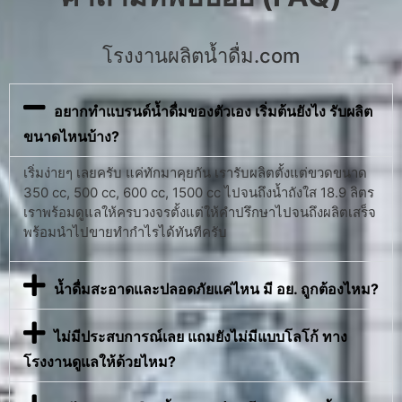
โรงงานผลิตน้ำดื่ม.com
อยากทำแบรนด์น้ำดื่มของตัวเอง เริ่มต้นยังไง รับผลิต
ขนาดไหนบ้าง?
เริ่มง่ายๆ เลยครับ แค่ทักมาคุยกัน เรารับผลิตตั้งแต่ขวดขนาด
350 cc, 500 cc, 600 cc, 1500 cc ไปจนถึงน้ำถังใส 18.9 ลิตร
เราพร้อมดูแลให้ครบวงจรตั้งแต่ให้คำปรึกษาไปจนถึงผลิตเสร็จ
พร้อมนำไปขายทำกำไรได้ทันทีครับ
น้ำดื่มสะอาดและปลอดภัยแค่ไหน มี อย. ถูกต้องไหม?
ไม่มีประสบการณ์เลย แถมยังไม่มีแบบโลโก้ ทาง
โรงงานดูแลให้ด้วยไหม?