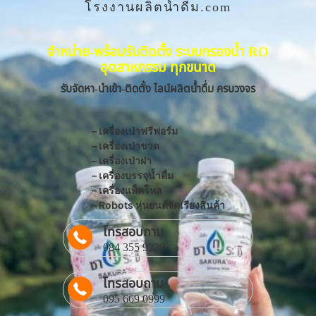
โรงงานผลิตน้ำดื่ม.com
จำหน่าย-พร้อมรับติดตั้ง ระบบกรองน้ำ RO
อุตสาหกรรม ทุกขนาด
รับจัดหา-นำเข้า-ติดตั้ง ไลน์ผลิตน้ำดื่ม ครบวงจร
– เครื่องเป่าฟรีฟอร์ม
– เครื่องเป่าขวด
– เครื่องเป่าฝา
– เครื่องบรรจุน้ำดื่ม
– เครื่องแพ็คโหล
– Robots หุ่นยนต์จัดเรียงสินค้า
โทรสอบถาม
084 355 9229
โทรสอบถาม
095 669 0999