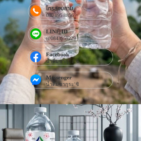
โทรสอบถาม
080 195 8856
LINE ID
@0843559229
Facebook
น้ำดื่มซากุระ’ชิ
Messenger
น้ำดื่มซากุระ’ชิ