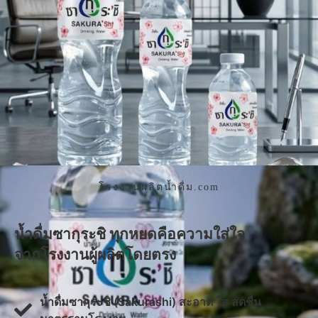
โรงงานผลิตน้ำดื่ม.com
น้ำดื่มซากุระชิ ทุกหยดคือความใส่ใจ
จากโรงงานผู้ผลิตโดยตรง
น้ำดื่มซากุระชิ (Sakurashi) สะอาด ใส สดชื่น