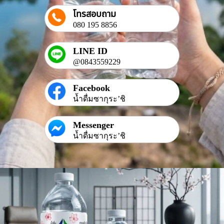
โทรสอบถาม
080 195 8856
LINE ID
@0843559229
Facebook
น้ำดื่มซากุระ’ชิ
Messenger
น้ำดื่มซากุระ’ชิ