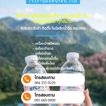
โรงงานผลิตน้ำดื่ม.com
จำหน่าย-พร้อมรับติดตั้ง ระบบกรองน้ำ RO
อุตสาหกรรม ทุกขนาด
รับจัดหา-นำเข้า-ติดตั้ง ไลน์ผลิตน้ำดื่ม ครบวงจร
– เครื่องเป่าฟรีฟอร์ม
– เครื่องเป่าขวด
– เครื่องเป่าฝา
– เครื่องบรรจุน้ำดื่ม
– เครื่องแพ็คโหล
– Robots หุ่นยนต์จัดเรียงสินค้า
โทรสอบถาม
084 355 9229
โทรสอบถาม
095 669 0999