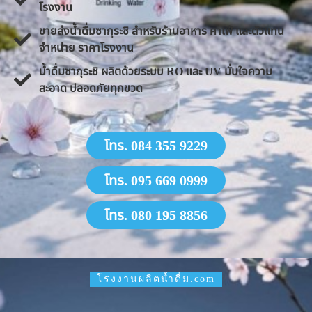
โรงงาน
ขายส่งน้ำดื่มซากุระชิ สำหรับร้านอาหาร คาเฟ่ และตัวแทน
จำหน่าย ราคาโรงงาน
น้ำดื่มซากุระชิ ผลิตด้วยระบบ RO และ UV มั่นใจความ
สะอาด ปลอดภัยทุกขวด
โทร. 084 355 9229
โทร. 095 669 0999
โทร. 080 195 8856
โรงงานผลิตน้ำดื่ม.com