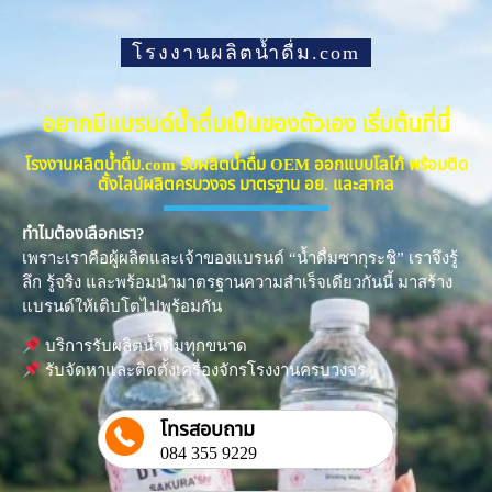
โรงงานผลิตน้ำดื่ม.com
อยากมีแบรนด์น้ำดื่มเป็นของตัวเอง เริ่มต้นที่นี่
โรงงานผลิตน้ำดื่ม.com รับผลิตน้ำดื่ม OEM ออกแบบโลโก้ พร้อมติด
ตั้งไลน์ผลิตครบวงจร มาตรฐาน อย. และสากล
ทำไมต้องเลือกเรา?
เพราะเราคือผู้ผลิตและเจ้าของแบรนด์ “น้ำดื่มซากุระชิ” เราจึงรู้
ลึก รู้จริง และพร้อมนำมาตรฐานความสำเร็จเดียวกันนี้ มาสร้าง
แบรนด์ให้เติบโตไปพร้อมกัน
บริการรับผลิตน้ำดื่มทุกขนาด
รับจัดหาและติดตั้งเครื่องจักรโรงงานครบวงจร
โทรสอบถาม
084 355 9229