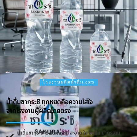
โรงงานผลิตน้ำดื่ม.com
น้ำดื่มซากุระชิ ทุกหยดคือความใส่ใจ
จากโรงงานผู้ผลิตโดยตรง
น้ำดื่มซากุระชิ (Sakurashi) สะอาด ใส สดชื่น มาตรฐาน