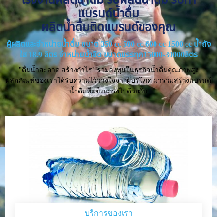
แบรนด์น้ำดื่ม
ผลิตน้ำดื่มติดแบรนด์ของคุณ
ผู้ผลิตและจำหน่ายน้ำดื่ม ขนาด 350 cc 500 cc 600 cc 1500 cc น้ำถัง
ใส 18.9 ลิตร จำหน่ายน้ำจืด ขนาดบรรทุก15000-30000ลิตร
"ดื่มน้ำสะอาด สร้างกำไร" ร่วมลงทุนในธุรกิจน้ำดื่มคุณภาพสูง
ผลิตภัณฑ์ของเราได้รับความไว้วางใจจากผู้บริโภค มาร่วมสร้างแบรนด์
น้ำดื่มที่แข็งแกร่งไปด้วยกัน
บริการของเรา