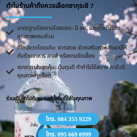
ทำไมร้านค้าถึงควรเลือกซากุระชิ ?
มาตรฐานโรงงานโดยตรง: มี อย. และการรับรอง
คุณภาพครบถ้วน
ดีไซน์ขวดโดดเด่น: ขวดสวย ช่วยเสริมภาพลักษณ์ให้
กับร้านอาหาร คาเฟ่ หรืองานจัดเลี้ยง
​เรทราคาส่งสุดคุ้ม: ต้นทุนดี ทำกำไรได้สบาย การันตี
คุณภาพทุกล็อต
​ร่วมเติบโตไปกับแบรนด์น้ำดื่มที่ใส่ใจคุณภาพ
โทร. 084 355 9229
โทร. 095 669 0999