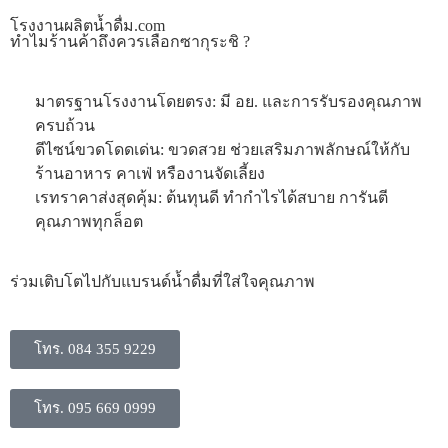
โรงงานผลิตน้ำดื่ม.com
ทำไมร้านค้าถึงควรเลือกซากุระชิ ?
มาตรฐานโรงงานโดยตรง: มี อย. และการรับรองคุณภาพ
ครบถ้วน
ดีไซน์ขวดโดดเด่น: ขวดสวย ช่วยเสริมภาพลักษณ์ให้กับ
ร้านอาหาร คาเฟ่ หรืองานจัดเลี้ยง
​เรทราคาส่งสุดคุ้ม: ต้นทุนดี ทำกำไรได้สบาย การันตี
คุณภาพทุกล็อต
​ร่วมเติบโตไปกับแบรนด์น้ำดื่มที่ใส่ใจคุณภาพ
โทร. 084 355 9229
โทร. 095 669 0999