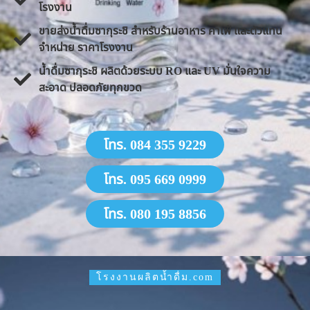
โรงงาน
ขายส่งน้ำดื่มซากุระชิ สำหรับร้านอาหาร คาเฟ่ และตัวแทน
จำหน่าย ราคาโรงงาน
น้ำดื่มซากุระชิ ผลิตด้วยระบบ RO และ UV มั่นใจความ
สะอาด ปลอดภัยทุกขวด
โทร. 084 355 9229
โทร. 095 669 0999
โทร. 080 195 8856
โรงงานผลิตน้ำดื่ม.com