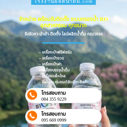
โรงงานผลิตน้ำดื่ม.com
จำหน่าย-พร้อมรับติดตั้ง ระบบกรองน้ำ RO
อุตสาหกรรม ทุกขนาด
รับจัดหา-นำเข้า-ติดตั้ง ไลน์ผลิตน้ำดื่ม ครบวงจร
– เครื่องเป่าฟรีฟอร์ม
– เครื่องเป่าขวด
– เครื่องเป่าฝา
– เครื่องบรรจุน้ำดื่ม
– เครื่องแพ็คโหล
– Robots หุ่นยนต์จัดเรียงสินค้า
โทรสอบถาม
084 355 9229
โทรสอบถาม
095 669 0999