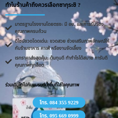
ทำไมร้านค้าถึงควรเลือกซากุระชิ ?
มาตรฐานโรงงานโดยตรง: มี อย. และการรับรอง
คุณภาพครบถ้วน
ดีไซน์ขวดโดดเด่น: ขวดสวย ช่วยเสริมภาพลักษณ์ให้
กับร้านอาหาร คาเฟ่ หรืองานจัดเลี้ยง
​เรทราคาส่งสุดคุ้ม: ต้นทุนดี ทำกำไรได้สบาย การันตี
คุณภาพทุกล็อต
​ร่วมเติบโตไปกับแบรนด์น้ำดื่มที่ใส่ใจคุณภาพ
โทร. 084 355 9229
โทร. 095 669 0999