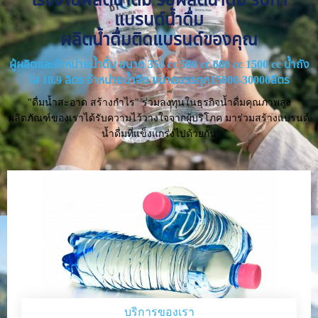
แบรนด์น้ำดื่ม
ผลิตน้ำดื่มติดแบรนด์ของคุณ
ผู้ผลิตและจำหน่ายน้ำดื่ม ขนาด 350 cc 500 cc 600 cc 1500 cc น้ำถัง
ใส 18.9 ลิตร จำหน่ายน้ำจืด ขนาดบรรทุก15000-30000ลิตร
"ดื่มน้ำสะอาด สร้างกำไร" ร่วมลงทุนในธุรกิจน้ำดื่มคุณภาพสูง
ผลิตภัณฑ์ของเราได้รับความไว้วางใจจากผู้บริโภค มาร่วมสร้างแบรนด์
น้ำดื่มที่แข็งแกร่งไปด้วยกัน
บริการของเรา