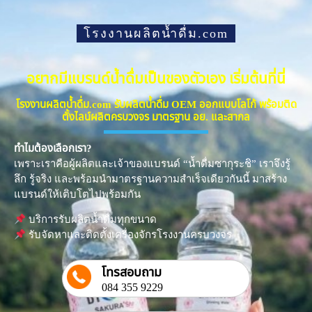
โรงงานผลิตน้ำดื่ม.com
อยากมีแบรนด์น้ำดื่มเป็นของตัวเอง เริ่มต้นที่นี่
โรงงานผลิตน้ำดื่ม.com รับผลิตน้ำดื่ม OEM ออกแบบโลโก้ พร้อมติด
ตั้งไลน์ผลิตครบวงจร มาตรฐาน อย. และสากล
ทำไมต้องเลือกเรา?
เพราะเราคือผู้ผลิตและเจ้าของแบรนด์ “น้ำดื่มซากุระชิ” เราจึงรู้
ลึก รู้จริง และพร้อมนำมาตรฐานความสำเร็จเดียวกันนี้ มาสร้าง
แบรนด์ให้เติบโตไปพร้อมกัน
บริการรับผลิตน้ำดื่มทุกขนาด
รับจัดหาและติดตั้งเครื่องจักรโรงงานครบวงจร
โทรสอบถาม
084 355 9229