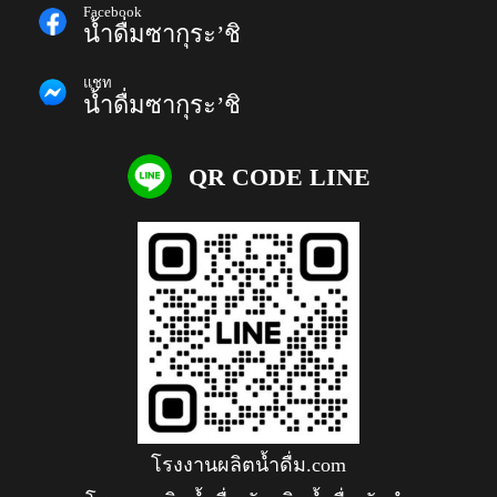
Facebook
น้ำดื่มซากุระ’ชิ
แชท
น้ำดื่มซากุระ’ชิ
QR CODE LINE
โรงงานผลิตน้ำดื่ม.com