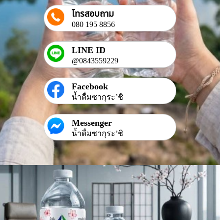
โทรสอบถาม
080 195 8856
LINE ID
@0843559229
Facebook
น้ำดื่มซากุระ’ชิ
Messenger
น้ำดื่มซากุระ’ชิ