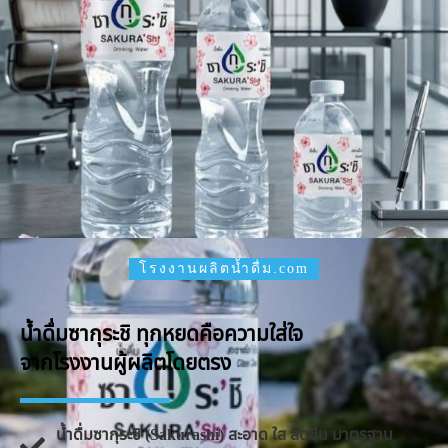
โรงงานผลิตน้ำดื่ม.com
น้ำดื่มซากุระชิ ทุกหยดคือความใส่ใจ
จากโรงงานผู้ผลิตโดยตรง
น้ำดื่มซากุระชิ (Sakurashi) สะอาด ใส สดชื่น มาตรฐาน