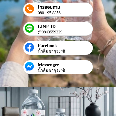
โทรสอบถาม
080 195 8856
LINE ID
@0843559229
Facebook
น้ำดื่มซากุระ’ชิ
Messenger
น้ำดื่มซากุระ’ชิ