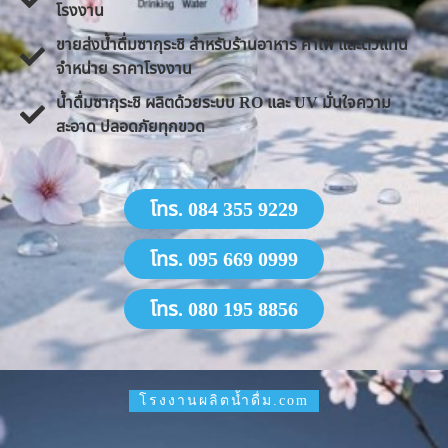
โรงงาน
ขายส่งน้ำดื่มซากุระชิ สำหรับร้านอาหาร คาเฟ่ และตัวแทน
จำหน่าย ราคาโรงงาน
น้ำดื่มซากุระชิ ผลิตด้วยระบบ RO และ UV มั่นใจความ
สะอาด ปลอดภัยทุกขวด
โทร. 084 355 9229
โทร. 095 669 0999
โทร. 080 195 8856
โรงงานผลิตน้ำดื่ม.com