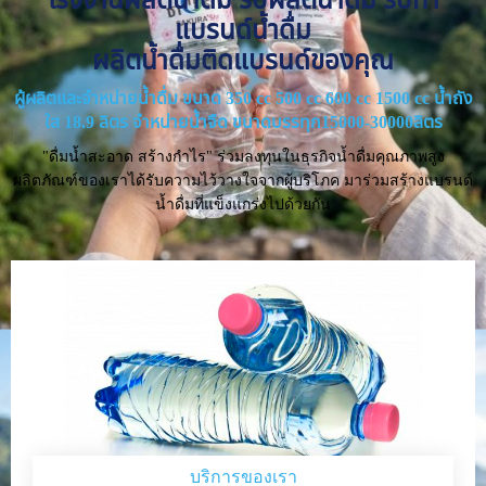
แบรนด์น้ำดื่ม
ผลิตน้ำดื่มติดแบรนด์ของคุณ
ผู้ผลิตและจำหน่ายน้ำดื่ม ขนาด 350 cc 500 cc 600 cc 1500 cc น้ำถัง
ใส 18.9 ลิตร จำหน่ายน้ำจืด ขนาดบรรทุก15000-30000ลิตร
"ดื่มน้ำสะอาด สร้างกำไร" ร่วมลงทุนในธุรกิจน้ำดื่มคุณภาพสูง
ผลิตภัณฑ์ของเราได้รับความไว้วางใจจากผู้บริโภค มาร่วมสร้างแบรนด์
น้ำดื่มที่แข็งแกร่งไปด้วยกัน
บริการของเรา