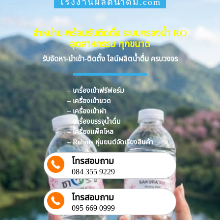
โรงงานผลิตน้ำดื่ม.com
จำหน่าย-พร้อมรับติดตั้ง ระบบกรองน้ำ RO
อุตสาหกรรม ทุกขนาด
รับจัดหา-นำเข้า-ติดตั้ง ไลน์ผลิตน้ำดื่ม ครบวงจร
– เครื่องเป่าฟรีฟอร์ม
– เครื่องเป่าขวด
– เครื่องเป่าฝา
– เครื่องบรรจุน้ำดื่ม
– เครื่องแพ็คโหล
– Robots หุ่นยนต์จัดเรียงสินค้า
โทรสอบถาม
084 355 9229
โทรสอบถาม
095 669 0999