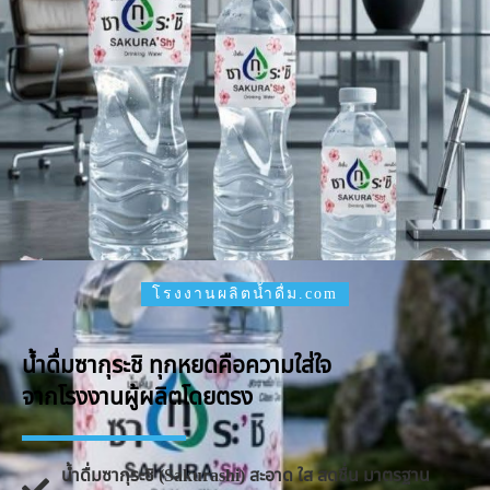
โรงงานผลิตน้ำดื่ม.com
น้ำดื่มซากุระชิ ทุกหยดคือความใส่ใจ
จากโรงงานผู้ผลิตโดยตรง
น้ำดื่มซากุระชิ (Sakurashi) สะอาด ใส สดชื่น มาตรฐาน