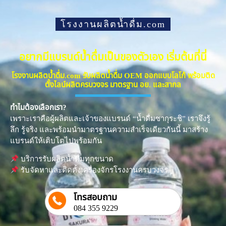
โรงงานผลิตน้ำดื่ม.com
อยากมีแบรนด์น้ำดื่มเป็นของตัวเอง เริ่มต้นที่นี่
โรงงานผลิตน้ำดื่ม.com รับผลิตน้ำดื่ม OEM ออกแบบโลโก้ พร้อมติด
ตั้งไลน์ผลิตครบวงจร มาตรฐาน อย. และสากล
ทำไมต้องเลือกเรา?
เพราะเราคือผู้ผลิตและเจ้าของแบรนด์ “น้ำดื่มซากุระชิ” เราจึงรู้
ลึก รู้จริง และพร้อมนำมาตรฐานความสำเร็จเดียวกันนี้ มาสร้าง
แบรนด์ให้เติบโตไปพร้อมกัน
บริการรับผลิตน้ำดื่มทุกขนาด
รับจัดหาและติดตั้งเครื่องจักรโรงงานครบวงจร
โทรสอบถาม
084 355 9229