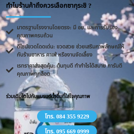
ทำไมร้านค้าถึงควรเลือกซากุระชิ ?
มาตรฐานโรงงานโดยตรง: มี อย. และการรับรอง
คุณภาพครบถ้วน
ดีไซน์ขวดโดดเด่น: ขวดสวย ช่วยเสริมภาพลักษณ์ให้
กับร้านอาหาร คาเฟ่ หรืองานจัดเลี้ยง
​เรทราคาส่งสุดคุ้ม: ต้นทุนดี ทำกำไรได้สบาย การันตี
คุณภาพทุกล็อต
​ร่วมเติบโตไปกับแบรนด์น้ำดื่มที่ใส่ใจคุณภาพ
โทร. 084 355 9229
โทร. 095 669 0999