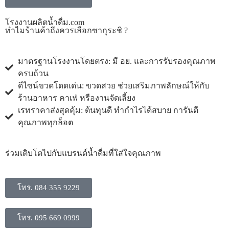
โรงงานผลิตน้ำดื่ม.com
ทำไมร้านค้าถึงควรเลือกซากุระชิ ?
มาตรฐานโรงงานโดยตรง: มี อย. และการรับรองคุณภาพ
ครบถ้วน
ดีไซน์ขวดโดดเด่น: ขวดสวย ช่วยเสริมภาพลักษณ์ให้กับ
ร้านอาหาร คาเฟ่ หรืองานจัดเลี้ยง
​เรทราคาส่งสุดคุ้ม: ต้นทุนดี ทำกำไรได้สบาย การันตี
คุณภาพทุกล็อต
​ร่วมเติบโตไปกับแบรนด์น้ำดื่มที่ใส่ใจคุณภาพ
โทร. 084 355 9229
โทร. 095 669 0999