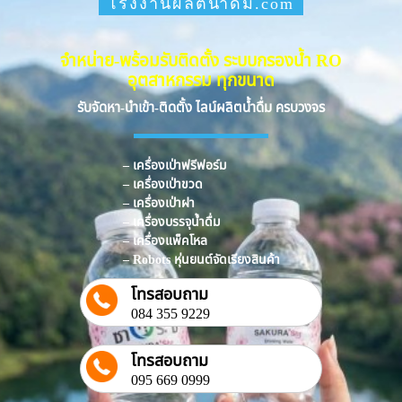
โรงงานผลิตน้ำดื่ม.com
จำหน่าย-พร้อมรับติดตั้ง ระบบกรองน้ำ RO
อุตสาหกรรม ทุกขนาด
รับจัดหา-นำเข้า-ติดตั้ง ไลน์ผลิตน้ำดื่ม ครบวงจร
– เครื่องเป่าฟรีฟอร์ม
– เครื่องเป่าขวด
– เครื่องเป่าฝา
– เครื่องบรรจุน้ำดื่ม
– เครื่องแพ็คโหล
– Robots หุ่นยนต์จัดเรียงสินค้า
โทรสอบถาม
084 355 9229
โทรสอบถาม
095 669 0999