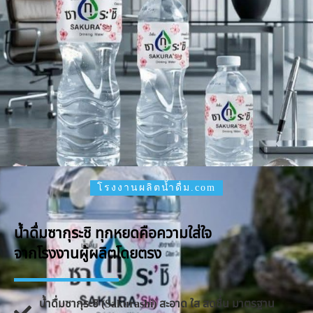
โรงงานผลิตน้ำดื่ม.com
น้ำดื่มซากุระชิ ทุกหยดคือความใส่ใจ
จากโรงงานผู้ผลิตโดยตรง
น้ำดื่มซากุระชิ (Sakurashi) สะอาด ใส สดชื่น มาตรฐาน