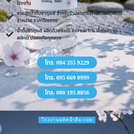
โรงงาน
ขายส่งน้ำดื่มซากุระชิ สำหรับร้านอาหาร คาเฟ่ และตัวแทน
จำหน่าย ราคาโรงงาน
น้ำดื่มซากุระชิ ผลิตด้วยระบบ RO และ UV มั่นใจความ
สะอาด ปลอดภัยทุกขวด
โทร. 084 355 9229
โทร. 095 669 0999
โทร. 080 195 8856
โรงงานผลิตน้ำดื่ม.com