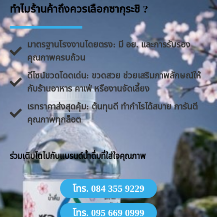
ทำไมร้านค้าถึงควรเลือกซากุระชิ ?
มาตรฐานโรงงานโดยตรง: มี อย. และการรับรอง
คุณภาพครบถ้วน
ดีไซน์ขวดโดดเด่น: ขวดสวย ช่วยเสริมภาพลักษณ์ให้
กับร้านอาหาร คาเฟ่ หรืองานจัดเลี้ยง
​เรทราคาส่งสุดคุ้ม: ต้นทุนดี ทำกำไรได้สบาย การันตี
คุณภาพทุกล็อต
​ร่วมเติบโตไปกับแบรนด์น้ำดื่มที่ใส่ใจคุณภาพ
โทร. 084 355 9229
โทร. 095 669 0999