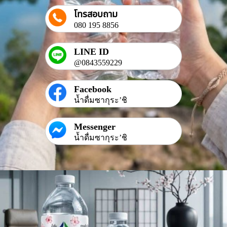
โทรสอบถาม
080 195 8856
LINE ID
@0843559229
Facebook
น้ำดื่มซากุระ’ชิ
Messenger
น้ำดื่มซากุระ’ชิ