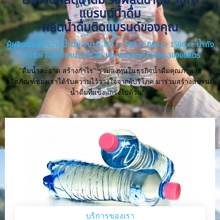
แบรนด์น้ำดื่ม
ผลิตน้ำดื่มติดแบรนด์ของคุณ
ผู้ผลิตและจำหน่ายน้ำดื่ม ขนาด 350 cc 500 cc 600 cc 1500 cc น้ำถัง
ใส 18.9 ลิตร จำหน่ายน้ำจืด ขนาดบรรทุก15000-30000ลิตร
"ดื่มน้ำสะอาด สร้างกำไร" ร่วมลงทุนในธุรกิจน้ำดื่มคุณภาพสูง
ผลิตภัณฑ์ของเราได้รับความไว้วางใจจากผู้บริโภค มาร่วมสร้างแบรนด์
น้ำดื่มที่แข็งแกร่งไปด้วยกัน
บริการของเรา