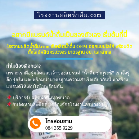
โรงงานผลิตน้ำดื่ม.com
อยากมีแบรนด์น้ำดื่มเป็นของตัวเอง เริ่มต้นที่นี่
โรงงานผลิตน้ำดื่ม.com รับผลิตน้ำดื่ม OEM ออกแบบโลโก้ พร้อมติด
ตั้งไลน์ผลิตครบวงจร มาตรฐาน อย. และสากล
ทำไมต้องเลือกเรา?
เพราะเราคือผู้ผลิตและเจ้าของแบรนด์ “น้ำดื่มซากุระชิ” เราจึงรู้
ลึก รู้จริง และพร้อมนำมาตรฐานความสำเร็จเดียวกันนี้ มาสร้าง
แบรนด์ให้เติบโตไปพร้อมกัน
บริการรับผลิตน้ำดื่มทุกขนาด
รับจัดหาและติดตั้งเครื่องจักรโรงงานครบวงจร
โทรสอบถาม
084 355 9229