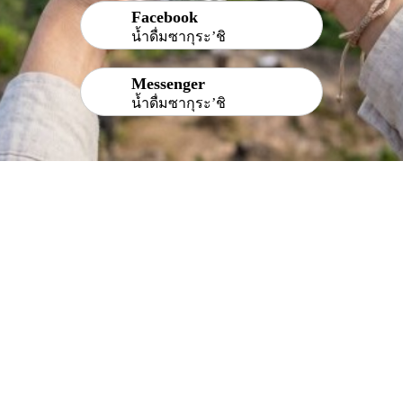
Facebook
น้ำดื่มซากุระ’ชิ
Messenger
น้ำดื่มซากุระ’ชิ