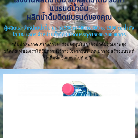
แบรนด์น้ำดื่ม
ผลิตน้ำดื่มติดแบรนด์ของคุณ
ผู้ผลิตและจำหน่ายน้ำดื่ม ขนาด 350 cc 500 cc 600 cc 1500 cc น้ำถัง
ใส 18.9 ลิตร จำหน่ายน้ำจืด ขนาดบรรทุก15000-30000ลิตร
"ดื่มน้ำสะอาด สร้างกำไร" ร่วมลงทุนในธุรกิจน้ำดื่มคุณภาพสูง
ผลิตภัณฑ์ของเราได้รับความไว้วางใจจากผู้บริโภค มาร่วมสร้างแบรนด์
น้ำดื่มที่แข็งแกร่งไปด้วยกัน