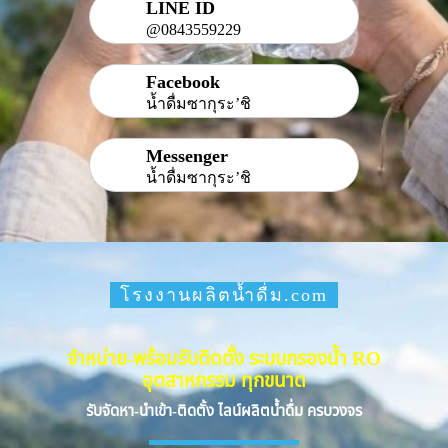
LINE ID
@0843559229
Facebook
น้ำดื่มซากุระ’ชิ
Messenger
น้ำดื่มซากุระ’ชิ
โรงงานผลิตน้ำดื่ม.com
จำหน่าย-พร้อมรับติดตั้ง ระบบกรองน้ำ RO
อุตสาหกรรม ทุกขนาด
รับจัดหา-นำเข้า-ติดตั้ง ไลน์ผลิตน้ำดื่ม ครบวงจร