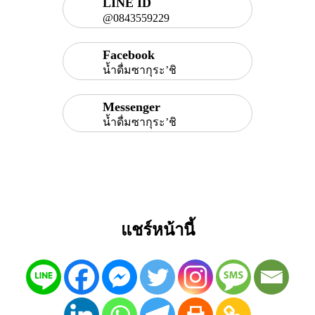
LINE ID
@0843559229
Facebook
น้ำดื่มซากุระ’ชิ
Messenger
น้ำดื่มซากุระ’ชิ
แชร์หน้านี้