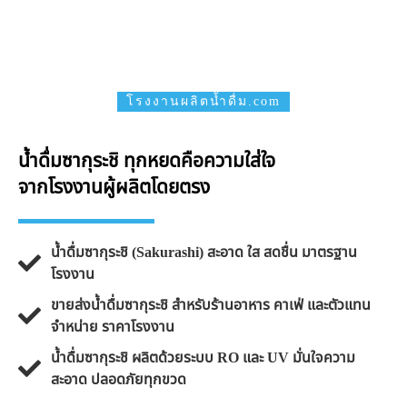
โรงงานผลิตน้ำดื่ม.com
น้ำดื่มซากุระชิ ทุกหยดคือความใส่ใจ
จากโรงงานผู้ผลิตโดยตรง
น้ำดื่มซากุระชิ (Sakurashi) สะอาด ใส สดชื่น มาตรฐาน
โรงงาน
ขายส่งน้ำดื่มซากุระชิ สำหรับร้านอาหาร คาเฟ่ และตัวแทน
จำหน่าย ราคาโรงงาน
น้ำดื่มซากุระชิ ผลิตด้วยระบบ RO และ UV มั่นใจความ
สะอาด ปลอดภัยทุกขวด