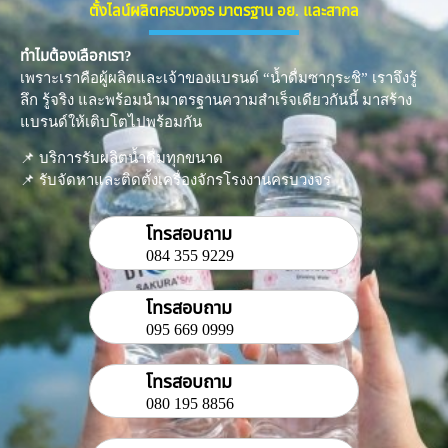
ตั้งไลน์ผลิตครบวงจร มาตรฐาน อย. และสากล
ทำไมต้องเลือกเรา?
เพราะเราคือผู้ผลิตและเจ้าของแบรนด์ “น้ำดื่มซากุระชิ” เราจึงรู้
ลึก รู้จริง และพร้อมนำมาตรฐานความสำเร็จเดียวกันนี้ มาสร้าง
แบรนด์ให้เติบโตไปพร้อมกัน
​📌 บริการรับผลิตน้ำดื่มทุกขนาด
📌 รับจัดหาและติดตั้งเครื่องจักรโรงงานครบวงจร
โทรสอบถาม
084 355 9229
โทรสอบถาม
095 669 0999
โทรสอบถาม
080 195 8856