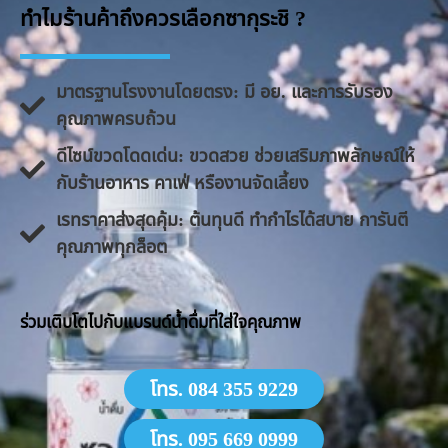
ทำไมร้านค้าถึงควรเลือกซากุระชิ ?
มาตรฐานโรงงานโดยตรง: มี อย. และการรับรอง
คุณภาพครบถ้วน
ดีไซน์ขวดโดดเด่น: ขวดสวย ช่วยเสริมภาพลักษณ์ให้
กับร้านอาหาร คาเฟ่ หรืองานจัดเลี้ยง
​เรทราคาส่งสุดคุ้ม: ต้นทุนดี ทำกำไรได้สบาย การันตี
คุณภาพทุกล็อต
​ร่วมเติบโตไปกับแบรนด์น้ำดื่มที่ใส่ใจคุณภาพ
โทร. 084 355 9229
โทร. 095 669 0999