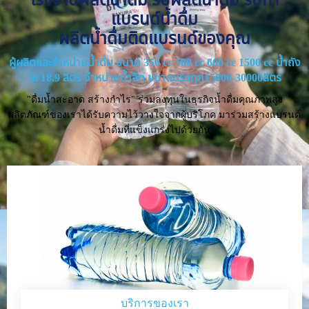
แบรนด์น้ำดื่ม
ผลิตน้ำดื่มติดแบรนด์ของคุณ
ผู้ผลิตและจำหน่ายน้ำดื่ม ขนาด 350 cc 500 cc 600 cc 1500 cc น้ำถัง
ใส 18.9 ลิตร จำหน่ายน้ำจืด ขนาดบรรทุก15000-30000ลิตร
"ดื่มน้ำสะอาด สร้างกำไร" ร่วมลงทุนในธุรกิจน้ำดื่มคุณภาพสูง
ผลิตภัณฑ์ของเราได้รับความไว้วางใจจากผู้บริโภค มาร่วมสร้างแบรนด์
น้ำดื่มที่แข็งแกร่งไปด้วยกัน
บริการของเรา