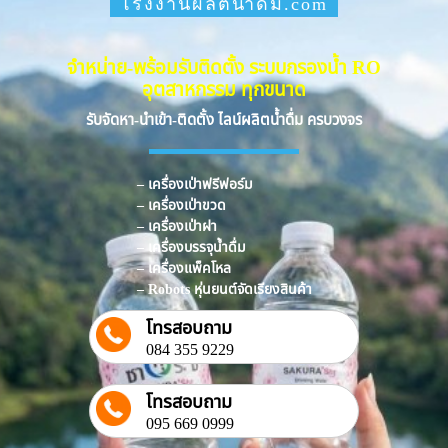
โรงงานผลิตน้ำดื่ม.com
จำหน่าย-พร้อมรับติดตั้ง ระบบกรองน้ำ RO
อุตสาหกรรม ทุกขนาด
รับจัดหา-นำเข้า-ติดตั้ง ไลน์ผลิตน้ำดื่ม ครบวงจร
– เครื่องเป่าฟรีฟอร์ม
– เครื่องเป่าขวด
– เครื่องเป่าฝา
– เครื่องบรรจุน้ำดื่ม
– เครื่องแพ็คโหล
– Robots หุ่นยนต์จัดเรียงสินค้า
โทรสอบถาม
084 355 9229
โทรสอบถาม
095 669 0999