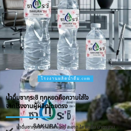
โรงงานผลิตน้ำดื่ม.com
น้ำดื่มซากุระชิ ทุกหยดคือความใส่ใจ
จากโรงงานผู้ผลิตโดยตรง
น้ำดื่มซากุระชิ (Sakurashi) สะอาด ใส สดชื่น มาตรฐาน