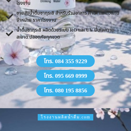
โรงงาน
ขายส่งน้ำดื่มซากุระชิ สำหรับร้านอาหาร คาเฟ่ และตัวแทน
จำหน่าย ราคาโรงงาน
น้ำดื่มซากุระชิ ผลิตด้วยระบบ RO และ UV มั่นใจความ
สะอาด ปลอดภัยทุกขวด
โทร. 084 355 9229
โทร. 095 669 0999
โทร. 080 195 8856
โรงงานผลิตน้ำดื่ม.com