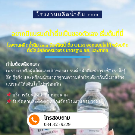
โรงงานผลิตน้ำดื่ม.com
อยากมีแบรนด์น้ำดื่มเป็นของตัวเอง เริ่มต้นที่นี่
โรงงานผลิตน้ำดื่ม.com รับผลิตน้ำดื่ม OEM ออกแบบโลโก้ พร้อมติด
ตั้งไลน์ผลิตครบวงจร มาตรฐาน อย. และสากล
ทำไมต้องเลือกเรา?
เพราะเราคือผู้ผลิตและเจ้าของแบรนด์ “น้ำดื่มซากุระชิ” เราจึงรู้
ลึก รู้จริง และพร้อมนำมาตรฐานความสำเร็จเดียวกันนี้ มาสร้าง
แบรนด์ให้เติบโตไปพร้อมกัน
บริการรับผลิตน้ำดื่มทุกขนาด
รับจัดหาและติดตั้งเครื่องจักรโรงงานครบวงจร
โทรสอบถาม
084 355 9229