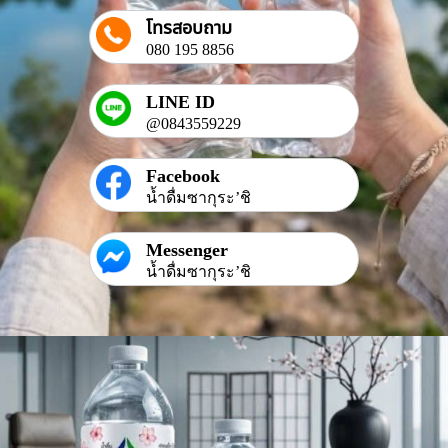
โทรสอบถาม
080 195 8856
LINE ID
@0843559229
Facebook
น้ำดื่มซากุระ’ชิ
Messenger
น้ำดื่มซากุระ’ชิ