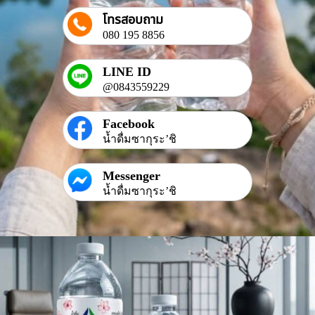
โทรสอบถาม
080 195 8856
LINE ID
@0843559229
Facebook
น้ำดื่มซากุระ’ชิ
Messenger
น้ำดื่มซากุระ’ชิ