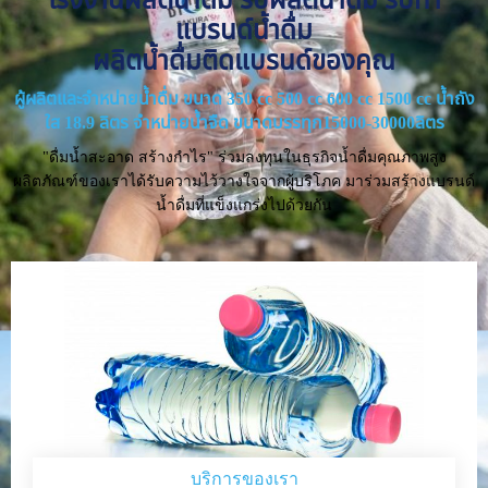
แบรนด์น้ำดื่ม
ผลิตน้ำดื่มติดแบรนด์ของคุณ
ผู้ผลิตและจำหน่ายน้ำดื่ม ขนาด 350 cc 500 cc 600 cc 1500 cc น้ำถัง
ใส 18.9 ลิตร จำหน่ายน้ำจืด ขนาดบรรทุก15000-30000ลิตร
"ดื่มน้ำสะอาด สร้างกำไร" ร่วมลงทุนในธุรกิจน้ำดื่มคุณภาพสูง
ผลิตภัณฑ์ของเราได้รับความไว้วางใจจากผู้บริโภค มาร่วมสร้างแบรนด์
น้ำดื่มที่แข็งแกร่งไปด้วยกัน
บริการของเรา