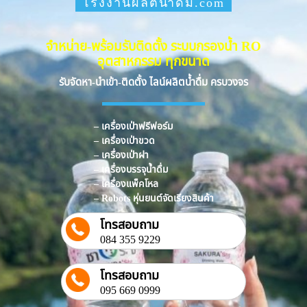
โรงงานผลิตน้ำดื่ม.com
จำหน่าย-พร้อมรับติดตั้ง ระบบกรองน้ำ RO
อุตสาหกรรม ทุกขนาด
รับจัดหา-นำเข้า-ติดตั้ง ไลน์ผลิตน้ำดื่ม ครบวงจร
– เครื่องเป่าฟรีฟอร์ม
– เครื่องเป่าขวด
– เครื่องเป่าฝา
– เครื่องบรรจุน้ำดื่ม
– เครื่องแพ็คโหล
– Robots หุ่นยนต์จัดเรียงสินค้า
โทรสอบถาม
084 355 9229
โทรสอบถาม
095 669 0999