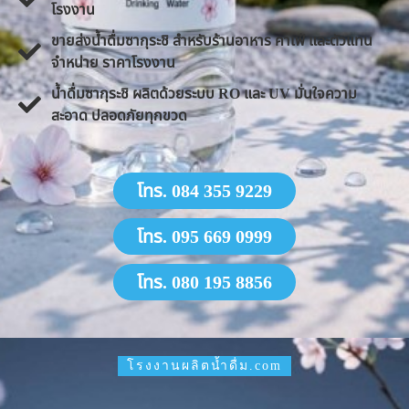
โรงงาน
ขายส่งน้ำดื่มซากุระชิ สำหรับร้านอาหาร คาเฟ่ และตัวแทน
จำหน่าย ราคาโรงงาน
น้ำดื่มซากุระชิ ผลิตด้วยระบบ RO และ UV มั่นใจความ
สะอาด ปลอดภัยทุกขวด
โทร. 084 355 9229
โทร. 095 669 0999
โทร. 080 195 8856
โรงงานผลิตน้ำดื่ม.com