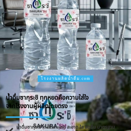
โรงงานผลิตน้ำดื่ม.com
น้ำดื่มซากุระชิ ทุกหยดคือความใส่ใจ
จากโรงงานผู้ผลิตโดยตรง
น้ำดื่มซากุระชิ (Sakurashi) สะอาด ใส สดชื่น มาตรฐาน