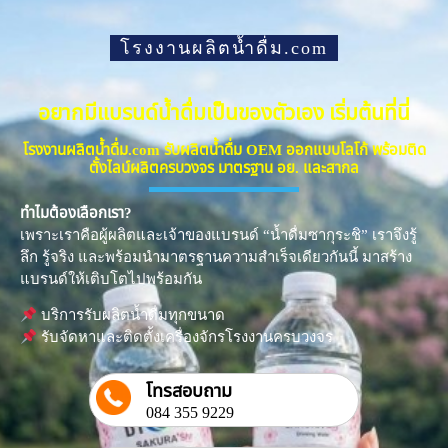
โรงงานผลิตน้ำดื่ม.com
อยากมีแบรนด์น้ำดื่มเป็นของตัวเอง เริ่มต้นที่นี่
โรงงานผลิตน้ำดื่ม.com รับผลิตน้ำดื่ม OEM ออกแบบโลโก้ พร้อมติด
ตั้งไลน์ผลิตครบวงจร มาตรฐาน อย. และสากล
ทำไมต้องเลือกเรา?
เพราะเราคือผู้ผลิตและเจ้าของแบรนด์ “น้ำดื่มซากุระชิ” เราจึงรู้
ลึก รู้จริง และพร้อมนำมาตรฐานความสำเร็จเดียวกันนี้ มาสร้าง
แบรนด์ให้เติบโตไปพร้อมกัน
บริการรับผลิตน้ำดื่มทุกขนาด
รับจัดหาและติดตั้งเครื่องจักรโรงงานครบวงจร
โทรสอบถาม
084 355 9229