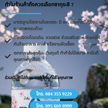
ทำไมร้านค้าถึงควรเลือกซากุระชิ ?
มาตรฐานโรงงานโดยตรง: มี อย. และการรับรอง
คุณภาพครบถ้วน
ดีไซน์ขวดโดดเด่น: ขวดสวย ช่วยเสริมภาพลักษณ์ให้
กับร้านอาหาร คาเฟ่ หรืองานจัดเลี้ยง
​เรทราคาส่งสุดคุ้ม: ต้นทุนดี ทำกำไรได้สบาย การันตี
คุณภาพทุกล็อต
​ร่วมเติบโตไปกับแบรนด์น้ำดื่มที่ใส่ใจคุณภาพ
โทร. 084 355 9229
โทร. 095 669 0999