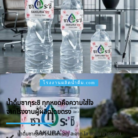
โรงงานผลิตน้ำดื่ม.com
น้ำดื่มซากุระชิ ทุกหยดคือความใส่ใจ
จากโรงงานผู้ผลิตโดยตรง
น้ำดื่มซากุระชิ (Sakurashi) สะอาด ใส สดชื่น มาตรฐาน