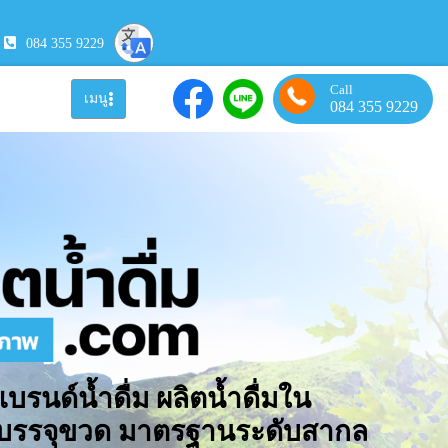
084 355 9229
Call
เมนู
084 355 9229
แบรนด์น้ำดื่ม ผลิตน้ำดื่มใน
มบรรจุขวด มาตรฐานระดับสากล