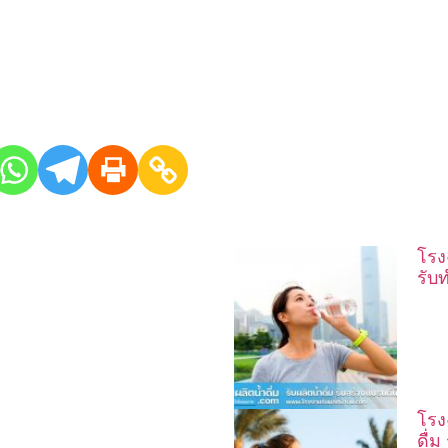
โรง
รับ
โรงง
ดื่