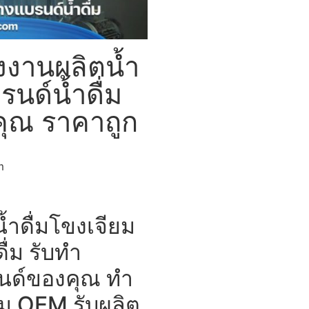
รงงานผลิตน้ำ
รนด์น้ำดื่ม
คุณ ราคาถูก
m
้ำดื่มโขงเจียม
ื่ม รับทำ
บรนด์ของคุณ ทำ
ื่ม OEM รับผลิต