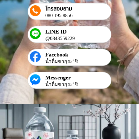
โทรสอบถาม
080 195 8856
LINE ID
@0843559229
Facebook
น้ำดื่มซากุระ’ชิ
Messenger
น้ำดื่มซากุระ’ชิ