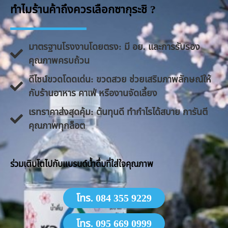
ทำไมร้านค้าถึงควรเลือกซากุระชิ ?
มาตรฐานโรงงานโดยตรง: มี อย. และการรับรอง
คุณภาพครบถ้วน
ดีไซน์ขวดโดดเด่น: ขวดสวย ช่วยเสริมภาพลักษณ์ให้
กับร้านอาหาร คาเฟ่ หรืองานจัดเลี้ยง
​เรทราคาส่งสุดคุ้ม: ต้นทุนดี ทำกำไรได้สบาย การันตี
คุณภาพทุกล็อต
​ร่วมเติบโตไปกับแบรนด์น้ำดื่มที่ใส่ใจคุณภาพ
โทร. 084 355 9229
โทร. 095 669 0999