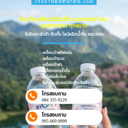
โรงงานผลิตน้ำดื่ม.com
จำหน่าย-พร้อมรับติดตั้ง ระบบกรองน้ำ RO
อุตสาหกรรม ทุกขนาด
รับจัดหา-นำเข้า-ติดตั้ง ไลน์ผลิตน้ำดื่ม ครบวงจร
– เครื่องเป่าฟรีฟอร์ม
– เครื่องเป่าขวด
– เครื่องเป่าฝา
– เครื่องบรรจุน้ำดื่ม
– เครื่องแพ็คโหล
– Robots หุ่นยนต์จัดเรียงสินค้า
โทรสอบถาม
084 355 9229
โทรสอบถาม
095 669 0999