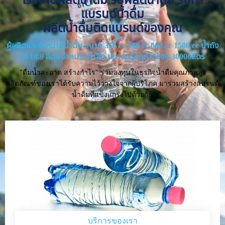
แบรนด์น้ำดื่ม
ผลิตน้ำดื่มติดแบรนด์ของคุณ
ผู้ผลิตและจำหน่ายน้ำดื่ม ขนาด 350 cc 500 cc 600 cc 1500 cc น้ำถัง
ใส 18.9 ลิตร จำหน่ายน้ำจืด ขนาดบรรทุก15000-30000ลิตร
"ดื่มน้ำสะอาด สร้างกำไร" ร่วมลงทุนในธุรกิจน้ำดื่มคุณภาพสูง
ผลิตภัณฑ์ของเราได้รับความไว้วางใจจากผู้บริโภค มาร่วมสร้างแบรนด์
น้ำดื่มที่แข็งแกร่งไปด้วยกัน
บริการของเรา