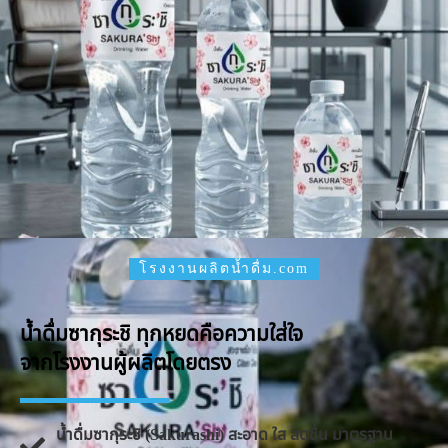
โรงงานผลิตน้ำดื่ม.com
น้ำดื่มซากุระชิ ทุกหยดคือความใส่ใจ
จากโรงงานผู้ผลิตโดยตรง
น้ำดื่มซากุระชิ (Sakurashi) สะอาด ใส สดชื่น มาตรฐาน