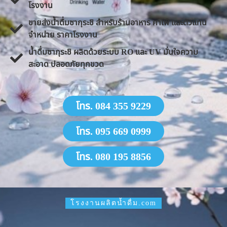
โรงงาน
ขายส่งน้ำดื่มซากุระชิ สำหรับร้านอาหาร คาเฟ่ และตัวแทน
จำหน่าย ราคาโรงงาน
น้ำดื่มซากุระชิ ผลิตด้วยระบบ RO และ UV มั่นใจความ
สะอาด ปลอดภัยทุกขวด
โทร. 084 355 9229
โทร. 095 669 0999
โทร. 080 195 8856
โรงงานผลิตน้ำดื่ม.com