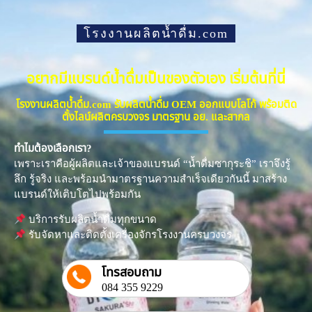
โรงงานผลิตน้ำดื่ม.com
อยากมีแบรนด์น้ำดื่มเป็นของตัวเอง เริ่มต้นที่นี่
โรงงานผลิตน้ำดื่ม.com รับผลิตน้ำดื่ม OEM ออกแบบโลโก้ พร้อมติด
ตั้งไลน์ผลิตครบวงจร มาตรฐาน อย. และสากล
ทำไมต้องเลือกเรา?
เพราะเราคือผู้ผลิตและเจ้าของแบรนด์ “น้ำดื่มซากุระชิ” เราจึงรู้
ลึก รู้จริง และพร้อมนำมาตรฐานความสำเร็จเดียวกันนี้ มาสร้าง
แบรนด์ให้เติบโตไปพร้อมกัน
บริการรับผลิตน้ำดื่มทุกขนาด
รับจัดหาและติดตั้งเครื่องจักรโรงงานครบวงจร
โทรสอบถาม
084 355 9229