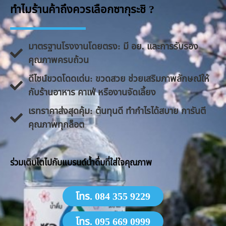
ทำไมร้านค้าถึงควรเลือกซากุระชิ ?
มาตรฐานโรงงานโดยตรง: มี อย. และการรับรอง
คุณภาพครบถ้วน
ดีไซน์ขวดโดดเด่น: ขวดสวย ช่วยเสริมภาพลักษณ์ให้
กับร้านอาหาร คาเฟ่ หรืองานจัดเลี้ยง
​เรทราคาส่งสุดคุ้ม: ต้นทุนดี ทำกำไรได้สบาย การันตี
คุณภาพทุกล็อต
​ร่วมเติบโตไปกับแบรนด์น้ำดื่มที่ใส่ใจคุณภาพ
โทร. 084 355 9229
โทร. 095 669 0999