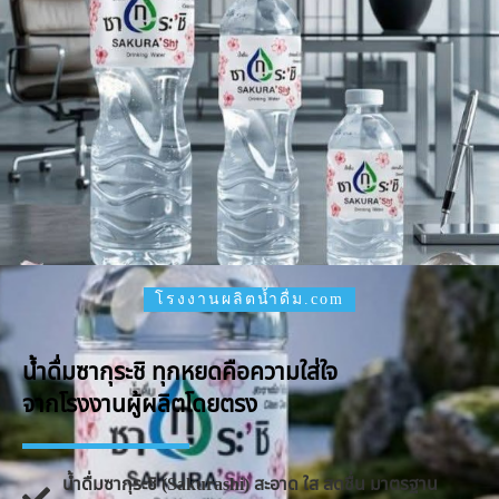
โรงงานผลิตน้ำดื่ม.com
น้ำดื่มซากุระชิ ทุกหยดคือความใส่ใจ
จากโรงงานผู้ผลิตโดยตรง
น้ำดื่มซากุระชิ (Sakurashi) สะอาด ใส สดชื่น มาตรฐาน