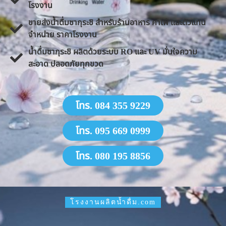
โรงงาน
ขายส่งน้ำดื่มซากุระชิ สำหรับร้านอาหาร คาเฟ่ และตัวแทน
จำหน่าย ราคาโรงงาน
น้ำดื่มซากุระชิ ผลิตด้วยระบบ RO และ UV มั่นใจความ
สะอาด ปลอดภัยทุกขวด
โทร. 084 355 9229
โทร. 095 669 0999
โทร. 080 195 8856
โรงงานผลิตน้ำดื่ม.com