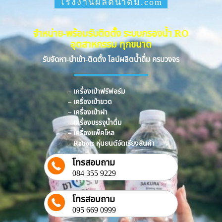
โรงงานผลิตน้ำดื่ม.com
จำหน่าย-พร้อมรับติดตั้ง ระบบกรองน้ำ RO
อุตสาหกรรม ทุกขนาด
รับจัดหา-นำเข้า-ติดตั้ง ไลน์ผลิตน้ำดื่ม ครบวงจร
– เครื่องเป่าฟรีฟอร์ม
– เครื่องเป่าขวด
– เครื่องเป่าฝา
– เครื่องบรรจุน้ำดื่ม
– เครื่องแพ็คโหล
– Robots หุ่นยนต์จัดเรียงสินค้า
โทรสอบถาม
084 355 9229
โทรสอบถาม
095 669 0999