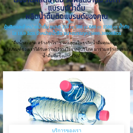
แบรนด์น้ำดื่ม
ผลิตน้ำดื่มติดแบรนด์ของคุณ
ผู้ผลิตและจำหน่ายน้ำดื่ม ขนาด 350 cc 500 cc 600 cc 1500 cc น้ำถัง
ใส 18.9 ลิตร จำหน่ายน้ำจืด ขนาดบรรทุก15000-30000ลิตร
"ดื่มน้ำสะอาด สร้างกำไร" ร่วมลงทุนในธุรกิจน้ำดื่มคุณภาพสูง
ผลิตภัณฑ์ของเราได้รับความไว้วางใจจากผู้บริโภค มาร่วมสร้างแบรนด์
น้ำดื่มที่แข็งแกร่งไปด้วยกัน
บริการของเรา