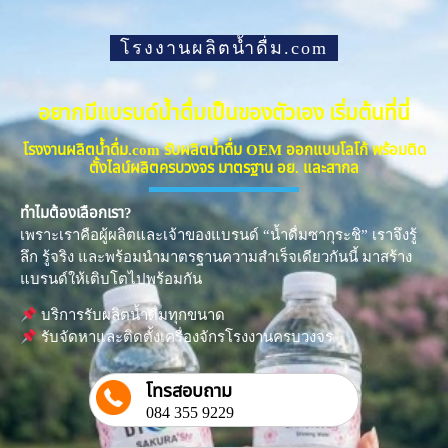
โรงงานผลิตน้ำดื่ม.com
อยากมีแบรนด์น้ำดื่มเป็นของตัวเอง เริ่มต้นที่นี่
โรงงานผลิตน้ำดื่ม.com รับผลิตน้ำดื่ม OEM ออกแบบโลโก้ พร้อมติด
ตั้งไลน์ผลิตครบวงจร มาตรฐาน อย. และสากล
ทำไมต้องเลือกเรา?
เพราะเราคือผู้ผลิตและเจ้าของแบรนด์ “น้ำดื่มซากุระชิ” เราจึงรู้
ลึก รู้จริง และพร้อมนำมาตรฐานความสำเร็จเดียวกันนี้ มาสร้าง
แบรนด์ให้เติบโตไปพร้อมกัน
บริการรับผลิตน้ำดื่มทุกขนาด
รับจัดหาและติดตั้งเครื่องจักรโรงงานครบวงจร
โทรสอบถาม
084 355 9229