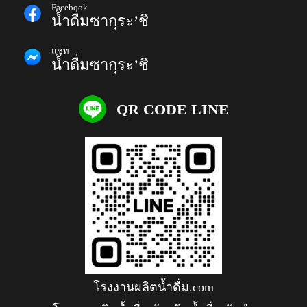
Facebook
น้ำดื่มซากุระ’ชิ
แชท
น้ำดื่มซากุระ’ชิ
QR CODE LINE
โรงงานผลิตน้ำดื่ม.com