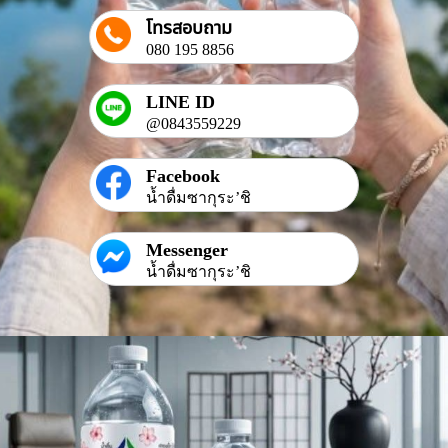
โทรสอบถาม
080 195 8856
LINE ID
@0843559229
Facebook
น้ำดื่มซากุระ’ชิ
Messenger
น้ำดื่มซากุระ’ชิ