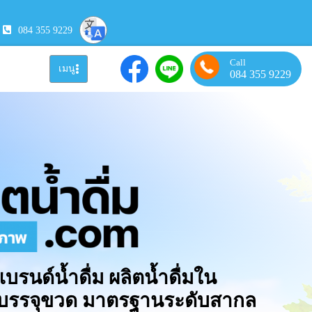
084 355 9229
Call
เมนู
084 355 9229
แบรนด์น้ำดื่ม ผลิตน้ำดื่มใน
มบรรจุขวด มาตรฐานระดับสากล