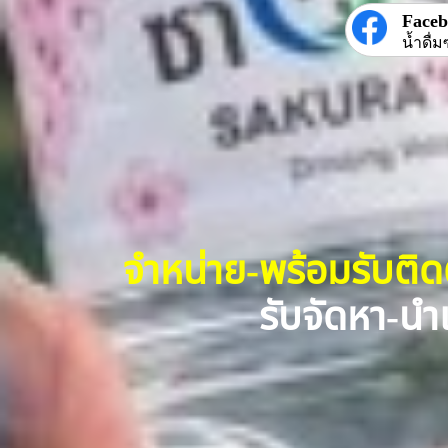
Face
น้ำดื่ม
จำหน่าย-พร้อมรับติ
รับจัดหา-นำเ