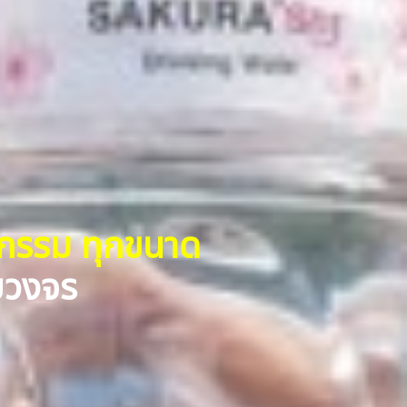
หกรรม ทุกขนาด
รบวงจร