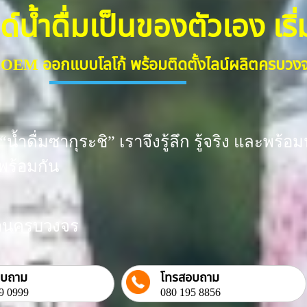
้ำดื่มเป็นของตัวเอง เริ่มต
ื่ม OEM ออกแบบโลโก้ พร้อมติดตั้งไลน์ผลิตครบว
น้ำดื่มซากุระชิ” เราจึงรู้ลึก รู้จริง และพ
พร้อมกัน
งงานครบวงจร
อบถาม
โทรสอบถาม
9 0999
080 195 8856