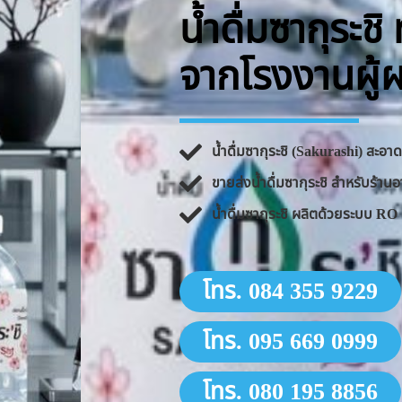
น้ำดื่มซากุระช
จากโรงงานผู้
น้ำดื่มซากุระชิ (Sakurashi) สะอ
ขายส่งน้ำดื่มซากุระชิ สำหรับร้
น้ำดื่มซากุระชิ ผลิตด้วยระบบ 
โทร. 084 355 9229
โทร. 095 669 0999
โทร. 080 195 8856