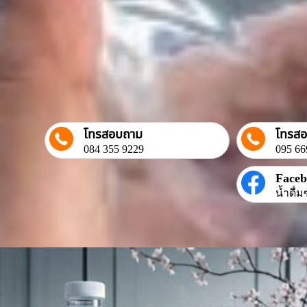
โทรสอบถาม
โทรส
084 355 9229
095 66
Face
น้ำดื่ม