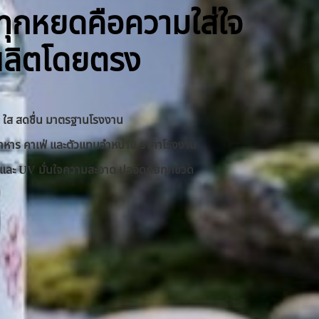
ิ ทุกหยดคือความใส่ใจ
ผลิตโดยตรง
าด ใส สดชื่น มาตรฐานโรงงาน
านอาหาร คาเฟ่ และตัวแทนจำหน่าย ราคาโรงงาน
RO และ UV มั่นใจความสะอาด ปลอดภัยทุกขวด