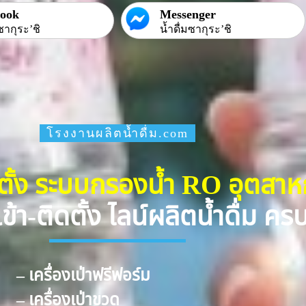
book
Messenger
ซากุระ’ชิ
น้ำดื่มซากุระ’ชิ
โรงงานผลิตน้ำดื่ม.com
ดตั้ง ระบบกรองน้ำ RO อุตสา
ข้า-ติดตั้ง ไลน์ผลิตน้ำดื่ม ค
– เครื่องเป่าฟรีฟอร์ม
– เครื่องเป่าขวด