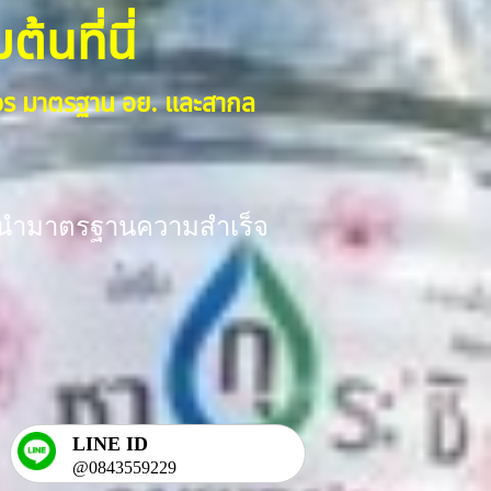
้นที่นี่
งจร มาตรฐาน อย. และสากล
ร้อมนำมาตรฐานความสำเร็จ
LINE ID
@0843559229