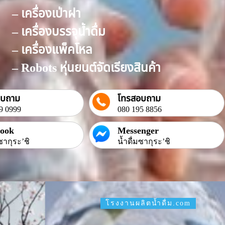
– เครื่องเป่าฝา
– เครื่องบรรจุน้ำดื่ม
– เครื่องแพ็คโหล
– Robots หุ่นยนต์จัดเรียงสินค้า
อบถาม
โทรสอบถาม
9 0999
080 195 8856
book
Messenger
ซากุระ’ชิ
น้ำดื่มซากุระ’ชิ
โรงงานผลิตน้ำดื่ม.com