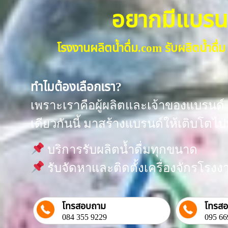
อยากมีแบรนด์น
โรงงานผลิตน้ำดื่ม.com รับผลิตน้ำด
ทำไมต้องเลือกเรา?
เพราะเราคือผู้ผลิตและเจ้าของแบรนด์ “
เดียวกันนี้ มาสร้างแบรนด์ให้เติบโตไป
บริการรับผลิตน้ำดื่มทุกขนาด
รับจัดหาและติดตั้งเครื่องจักรโร
โทรสอบถาม
โทรส
084 355 9229
095 66