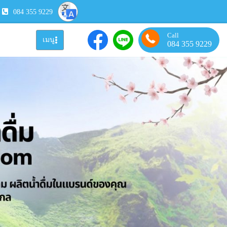
084 355 9229
Call
เมนู
084 355 9229