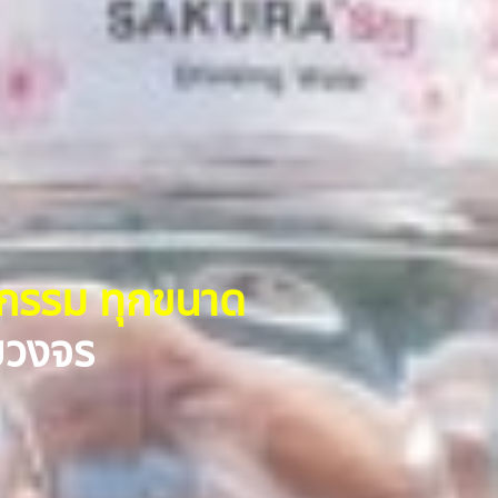
หกรรม ทุกขนาด
รบวงจร