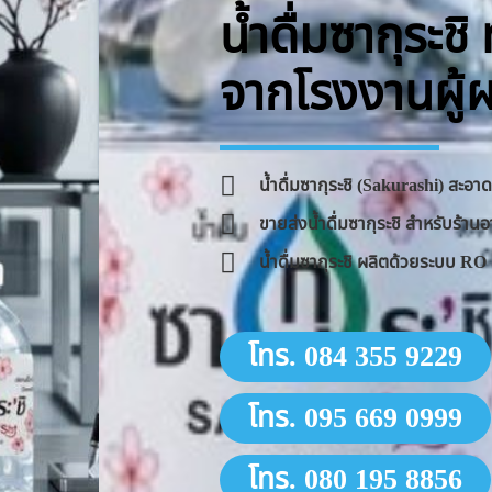
น้ำดื่มซากุระช
จากโรงงานผู้
น้ำดื่มซากุระชิ (Sakurashi) สะอ
ขายส่งน้ำดื่มซากุระชิ สำหรับร้
น้ำดื่มซากุระชิ ผลิตด้วยระบบ 
โทร. 084 355 9229
โทร. 095 669 0999
โทร. 080 195 8856