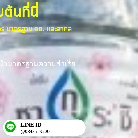
้นที่นี่
งจร มาตรฐาน อย. และสากล
ร้อมนำมาตรฐานความสำเร็จ
LINE ID
@0843559229