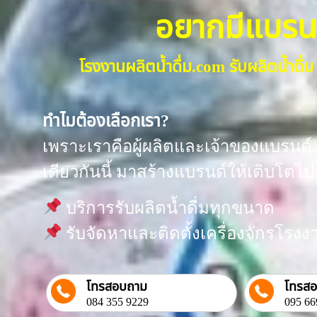
อยากมีแบรนด์น
โรงงานผลิตน้ำดื่ม.com รับผลิตน้ำด
ทำไมต้องเลือกเรา?
เพราะเราคือผู้ผลิตและเจ้าของแบรนด์ “
เดียวกันนี้ มาสร้างแบรนด์ให้เติบโตไป
บริการรับผลิตน้ำดื่มทุกขนาด
รับจัดหาและติดตั้งเครื่องจักรโร
โทรสอบถาม
โทรส
084 355 9229
095 66