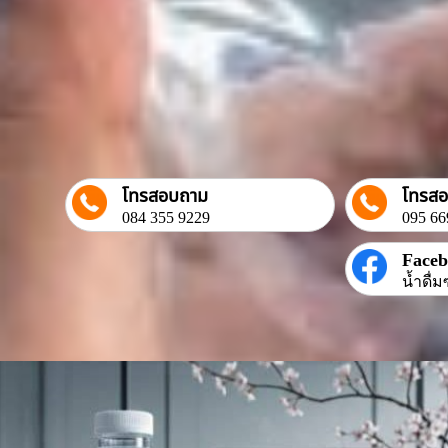
โทรสอบถาม
โทรส
084 355 9229
095 66
Face
น้ำดื่ม