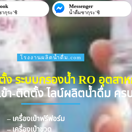
book
Messenger
ซากุระ’ชิ
น้ำดื่มซากุระ’ชิ
โรงงานผลิตน้ำดื่ม.com
ดตั้ง ระบบกรองน้ำ RO อุตสา
ข้า-ติดตั้ง ไลน์ผลิตน้ำดื่ม ค
– เครื่องเป่าฟรีฟอร์ม
– เครื่องเป่าขวด