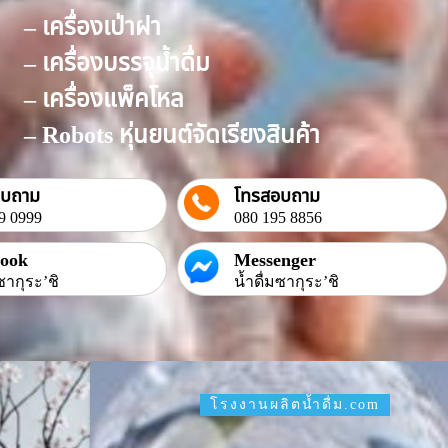
– เครื่องเป่าฝา
– เครื่องบรรจุน้ำดื่ม
– เครื่องแพ็คโหล
– Robots หุ่นยนต์จัดเรียงสินค้า
อบถาม
โทรสอบถาม
9 0999
080 195 8856
book
Messenger
ซากุระ’ชิ
น้ำดื่มซากุระ’ชิ
โรงงานผลิตน้ำดื่ม.com