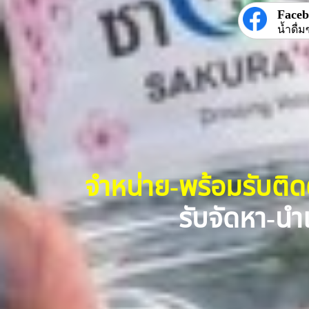
Face
น้ำดื่ม
จำหน่าย-พร้อมรับติ
รับจัดหา-นำเ