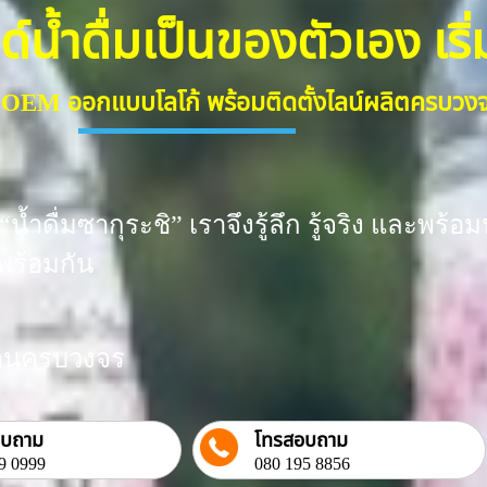
้ำดื่มเป็นของตัวเอง เริ่มต
ื่ม OEM ออกแบบโลโก้ พร้อมติดตั้งไลน์ผลิตครบว
น้ำดื่มซากุระชิ” เราจึงรู้ลึก รู้จริง และพ
พร้อมกัน
งงานครบวงจร
อบถาม
โทรสอบถาม
9 0999
080 195 8856