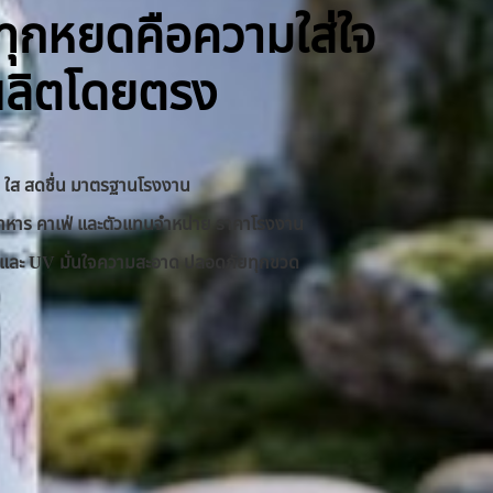
ิ ทุกหยดคือความใส่ใจ
ผลิตโดยตรง
าด ใส สดชื่น มาตรฐานโรงงาน
านอาหาร คาเฟ่ และตัวแทนจำหน่าย ราคาโรงงาน
RO และ UV มั่นใจความสะอาด ปลอดภัยทุกขวด