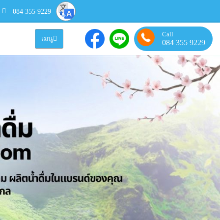
084 355 9229
Call
เมนู
084 355 9229