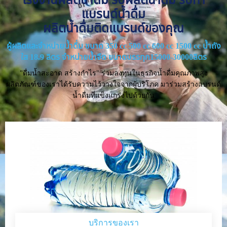
แบรนด์น้ำดื่ม
ผลิตน้ำดื่มติดแบรนด์ของคุณ
ผู้ผลิตและจำหน่ายน้ำดื่ม ขนาด 350 cc 500 cc 600 cc 1500 cc น้ำถัง
ใส 18.9 ลิตร จำหน่ายน้ำจืด ขนาดบรรทุก15000-30000ลิตร
"ดื่มน้ำสะอาด สร้างกำไร" ร่วมลงทุนในธุรกิจน้ำดื่มคุณภาพสูง
ผลิตภัณฑ์ของเราได้รับความไว้วางใจจากผู้บริโภค มาร่วมสร้างแบรนด์
น้ำดื่มที่แข็งแกร่งไปด้วยกัน
บริการของเรา