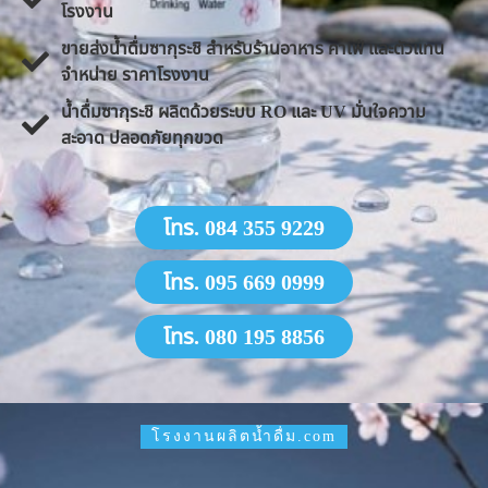
โรงงาน
ขายส่งน้ำดื่มซากุระชิ สำหรับร้านอาหาร คาเฟ่ และตัวแทน
จำหน่าย ราคาโรงงาน
น้ำดื่มซากุระชิ ผลิตด้วยระบบ RO และ UV มั่นใจความ
สะอาด ปลอดภัยทุกขวด
โทร. 084 355 9229
โทร. 095 669 0999
โทร. 080 195 8856
โรงงานผลิตน้ำดื่ม.com