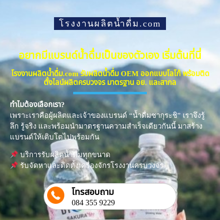
โรงงานผลิตน้ำดื่ม.com
อยากมีแบรนด์น้ำดื่มเป็นของตัวเอง เริ่มต้นที่นี่
โรงงานผลิตน้ำดื่ม.com รับผลิตน้ำดื่ม OEM ออกแบบโลโก้ พร้อมติด
ตั้งไลน์ผลิตครบวงจร มาตรฐาน อย. และสากล
ทำไมต้องเลือกเรา?
เพราะเราคือผู้ผลิตและเจ้าของแบรนด์ “น้ำดื่มซากุระชิ” เราจึงรู้
ลึก รู้จริง และพร้อมนำมาตรฐานความสำเร็จเดียวกันนี้ มาสร้าง
แบรนด์ให้เติบโตไปพร้อมกัน
บริการรับผลิตน้ำดื่มทุกขนาด
รับจัดหาและติดตั้งเครื่องจักรโรงงานครบวงจร
โทรสอบถาม
084 355 9229