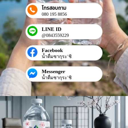
โทรสอบถาม
080 195 8856
LINE ID
@0843559229
Facebook
น้ำดื่มซากุระ’ชิ
Messenger
น้ำดื่มซากุระ’ชิ