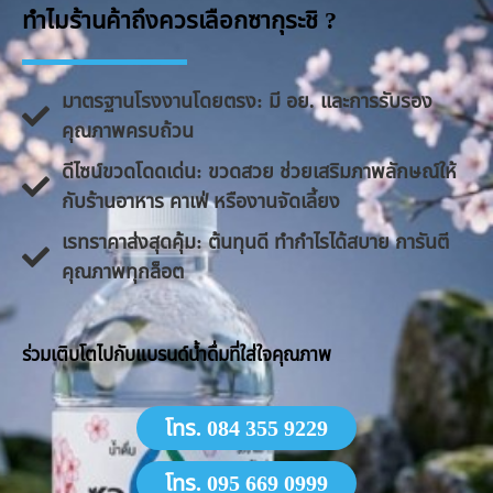
ทำไมร้านค้าถึงควรเลือกซากุระชิ ?
มาตรฐานโรงงานโดยตรง: มี อย. และการรับรอง
คุณภาพครบถ้วน
ดีไซน์ขวดโดดเด่น: ขวดสวย ช่วยเสริมภาพลักษณ์ให้
กับร้านอาหาร คาเฟ่ หรืองานจัดเลี้ยง
​เรทราคาส่งสุดคุ้ม: ต้นทุนดี ทำกำไรได้สบาย การันตี
คุณภาพทุกล็อต
​ร่วมเติบโตไปกับแบรนด์น้ำดื่มที่ใส่ใจคุณภาพ
โทร. 084 355 9229
โทร. 095 669 0999