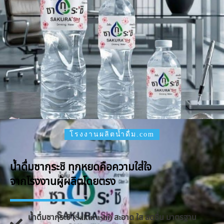
โรงงานผลิตน้ำดื่ม.com
น้ำดื่มซากุระชิ ทุกหยดคือความใส่ใจ
จากโรงงานผู้ผลิตโดยตรง
น้ำดื่มซากุระชิ (Sakurashi) สะอาด ใส สดชื่น มาตรฐาน