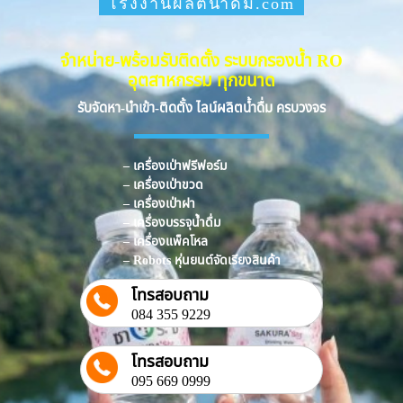
โรงงานผลิตน้ำดื่ม.com
จำหน่าย-พร้อมรับติดตั้ง ระบบกรองน้ำ RO
อุตสาหกรรม ทุกขนาด
รับจัดหา-นำเข้า-ติดตั้ง ไลน์ผลิตน้ำดื่ม ครบวงจร
– เครื่องเป่าฟรีฟอร์ม
– เครื่องเป่าขวด
– เครื่องเป่าฝา
– เครื่องบรรจุน้ำดื่ม
– เครื่องแพ็คโหล
– Robots หุ่นยนต์จัดเรียงสินค้า
โทรสอบถาม
084 355 9229
โทรสอบถาม
095 669 0999