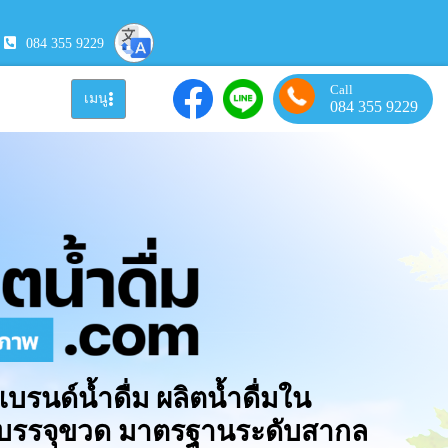
084 355 9229
Call
เมนู
084 355 9229
แบรนด์น้ำดื่ม ผลิตน้ำดื่มใน
มบรรจุขวด มาตรฐานระดับสากล