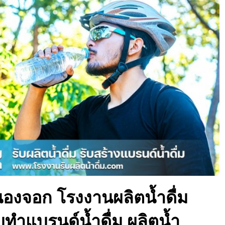
หนองจอก โรงงานผลิตน้ำดื่ม
รับทำแบรนด์น้ำดื่ม ผลิตน้ำ