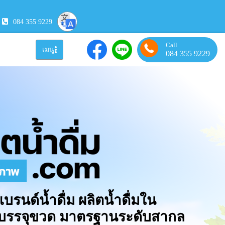
084 355 9229
Call
เมนู
084 355 9229
แบรนด์น้ำดื่ม ผลิตน้ำดื่มใน
มบรรจุขวด มาตรฐานระดับสากล