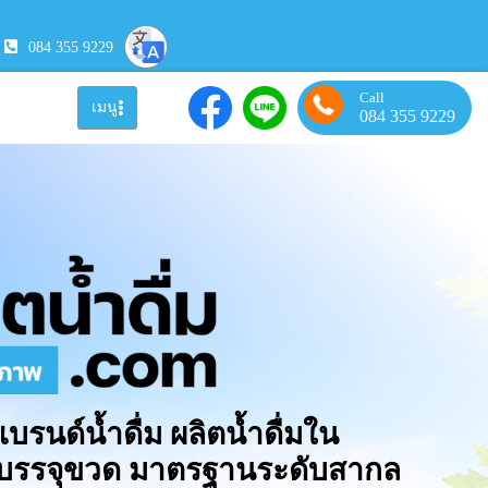
084 355 9229
Call
เมนู
084 355 9229
แบรนด์น้ำดื่ม ผลิตน้ำดื่มใน
มบรรจุขวด มาตรฐานระดับสากล